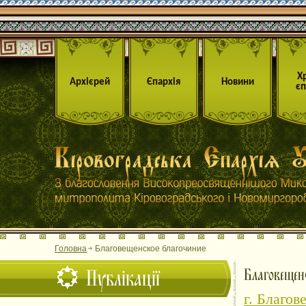
Х
Архієрей
Єпархія
Новини
єп
Головна
Благовещенское благочиние
Публікації
Благовещен
г. Благо