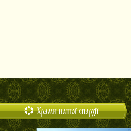
Храми нашої єпархії