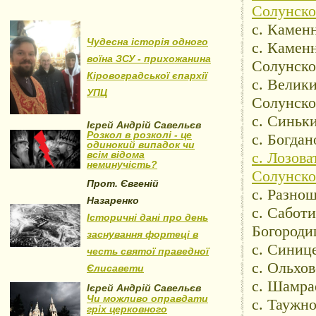
Солунско
с. Камен
Чудесна історія одного
с. Камен
воїна ЗСУ - прихожанина
Солунско
Кіровоградської єпархії
с. Велик
УПЦ
Солунско
с. Синьк
Ієрей Андрій Савельєв
Розкол в розколі - це
с. Богда
одинокий випадок чи
всім відома
с. Лозова
неминучість?
Солунско
Прот. Євгеній
с. Разно
Назаренко
с. Сабот
Історичні дані про день
Богороди
заснування фортеці в
с. Синиц
честь святої праведної
с. Ольхо
Єлисавети
с. Шамрае
Ієрей Андрій Савельєв
Чи можливо оправдати
с. Таужн
гріх церковного