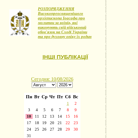
РОЗПОРЯДЖЕННЯ
Високопреосвященішого
архієпископа Іоасафа про
молитви за воїнів, які
виконують свій військовий
обов'язок на Сході України
та про духовну опіку їх родин
ІНШІ ПУБЛІКАЦІЇ