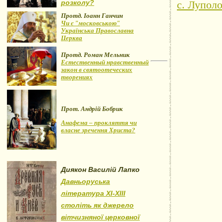
розколу?
с. Лупол
Протд. Іоанн Ганчин
Чи є "московською"
Українська Православна
Церква
Протд. Роман Мельник
Естественный нравственный
закон в святоотеческих
творениях
Прот. Андрій Бобрик
Анафема – прокляття чи
власне зречення Христа?
Диякон Василій Лапко
Давньоруська
література XI-XIII
століть як джерело
вітчизняної церковної