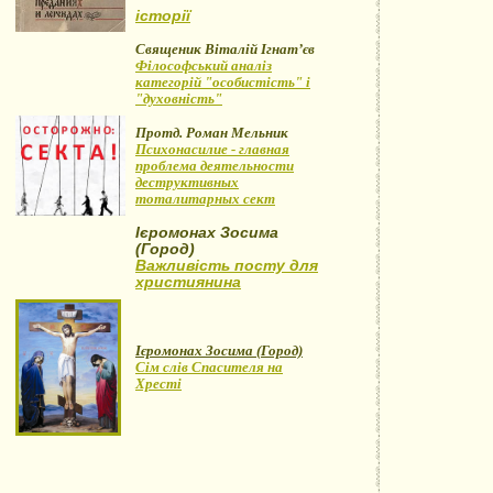
історії
Священик Віталій Ігнат’єв
Філософський аналіз
категорій "особистість" і
"духовність"
Протд. Роман Мельник
Психонасилие - главная
проблема деятельности
деструктивных
тоталитарных сект
Ієромонах Зосима
(Город)
Важливість посту для
християнина
Ієромонах Зосима (Город)
Сім слів Спасителя на
Хресті