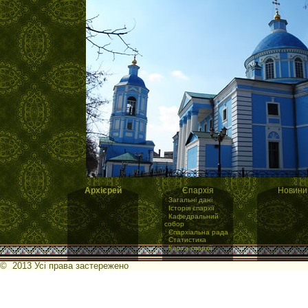
Архієрей
Єпархія
Новини
·
Загальні дані
·
Історія єпархії
·
Кафедральний
собор
·
Єпархіальна рада
·
Статистика
·
Карта єпархії
© 2013 Усі права застережено