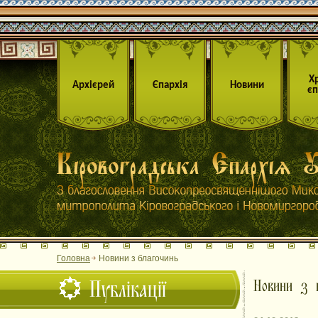
Х
Архієрей
Єпархія
Новини
єп
Головна
Новини з благочинь
Публікації
Новини з б