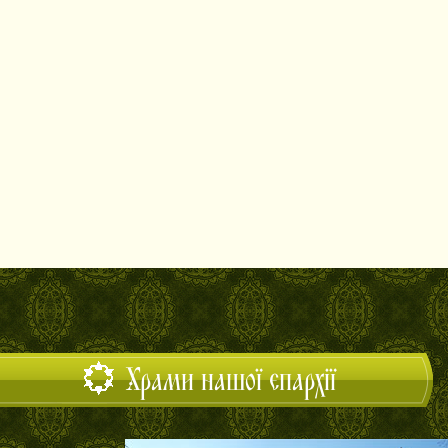
Храми нашої єпархії