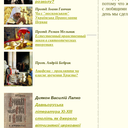
розколу?
потому что 
с любящими 
Протд. Іоанн Ганчин
Чи є "московською"
день мы сдел
Українська Православна
Церква
Протд. Роман Мельник
Естественный нравственный
закон в святоотеческих
творениях
Прот. Андрій Бобрик
Анафема – прокляття чи
власне зречення Христа?
Диякон Василій Лапко
Давньоруська
література XI-XIII
століть як джерело
вітчизняної церковної