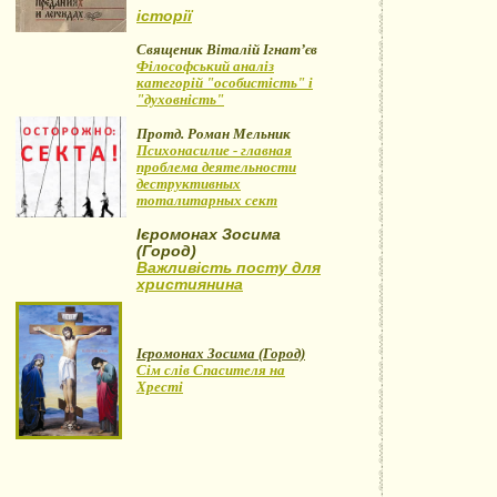
історії
Священик Віталій Ігнат’єв
Філософський аналіз
категорій "особистість" і
"духовність"
Протд. Роман Мельник
Психонасилие - главная
проблема деятельности
деструктивных
тоталитарных сект
Ієромонах Зосима
(Город)
Важливість посту для
християнина
Ієромонах Зосима (Город)
Сім слів Спасителя на
Хресті