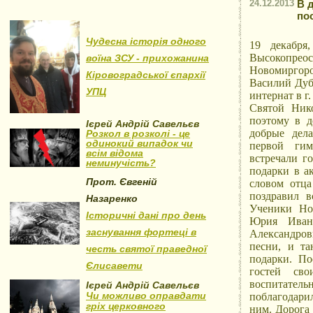
24.12.2013
В 
по
Чудесна історія одного
19 декабря
Высокопрео
воїна ЗСУ - прихожанина
Новомиргоро
Кіровоградської єпархії
Василий Дуб
УПЦ
интернат в г
Святой Ник
поэтому в д
Ієрей Андрій Савельєв
добрые дел
Розкол в розколі - це
одинокий випадок чи
первой гим
всім відома
встречали г
неминучість?
подарки в а
Прот. Євгеній
словом отца
поздравил в
Назаренко
Ученики Но
Історичні дані про день
Юрия Ивано
заснування фортеці в
Александро
песни, и та
честь святої праведної
подарки. По
Єлисавети
гостей сво
воспитатель
Ієрей Андрій Савельєв
Чи можливо оправдати
поблагодарил
гріх церковного
ним. Дорога