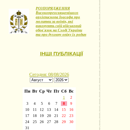
РОЗПОРЯДЖЕННЯ
Високопреосвященішого
архієпископа Іоасафа про
молитви за воїнів, які
виконують свій військовий
обов'язок на Сході України
та про духовну опіку їх родин
ІНШІ ПУБЛІКАЦІЇ