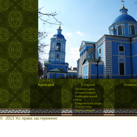
Архієрей
Єпархія
Новини
·
Загальні дані
·
Історія єпархії
·
Кафедральний
собор
·
Єпархіальна рада
·
Статистика
·
Карта єпархії
© 2013 Усі права застережено