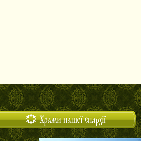
Храми нашої єпархії