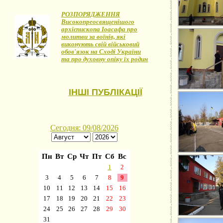
РОЗПОРЯДЖЕННЯ
Високопреосвященішого
архієпископа Іоасафа про
молитви за воїнів, які
виконують свій військовий
обов'язок на Сході України
та про духовну опіку їх родин
ІНШІ ПУБЛІКАЦІЇ