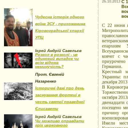
26.10.2013
С 
Вс
во
во
Чудесна історія одного
воїна ЗСУ - прихожанина
С 22 июня п
Митрополит
Кіровоградської єпархії
православное
УПЦ
ветерански
епархиям 
Ієрей Андрій Савельєв
Всеукраинск
Розкол в розколі - це
ковчег с ч
одинокий випадок чи
приурочено
всім відома
Германии.
неминучість?
Крестный х
Прот. Євгеній
Украины: пл
Назаренко
декабря 2013
В Кировогра
Історичні дані про день
Торжественн
заснування фортеці в
октября 2013
честь святої праведної
двенадцати 
посещено мн
Єлисавети
причину орг
Ієрей Андрій Савельєв
военизирова
Чи можливо оправдати
Имели мест
гріх церковного