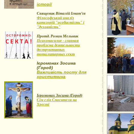
історії
Священик Віталій Ігнат’єв
Філософський аналіз
категорій "особистість" і
"духовність"
Протд. Роман Мельник
Психонасилие - главная
проблема деятельности
деструктивных
тоталитарных сект
Ієромонах Зосима
(Город)
Важливість посту для
християнина
Ієромонах Зосима (Город)
Сім слів Спасителя на
Хресті