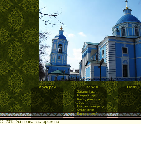
Архієрей
Єпархія
Новини
·
Загальні дані
·
Історія єпархії
·
Кафедральний
собор
·
Єпархіальна рада
·
Статистика
·
Карта єпархії
© 2013 Усі права застережено