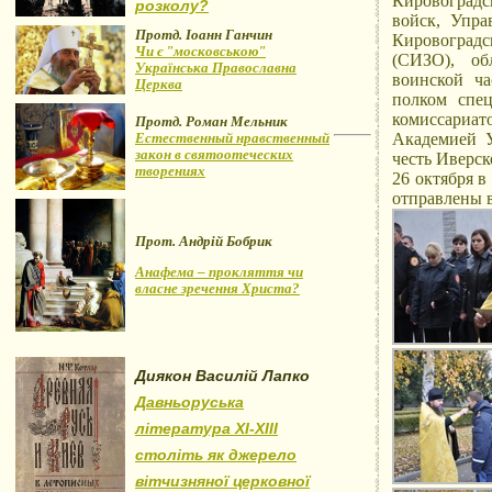
Кировогра
розколу?
войск, Упра
Протд. Іоанн Ганчин
Кировоград
Чи є "московською"
(СИЗО), об
Українська Православна
воинской ча
Церква
полком спец
комиссариат
Протд. Роман Мельник
Естественный нравственный
Академией У
закон в святоотеческих
честь Иверс
творениях
26 октября в
отправлены 
Прот. Андрій Бобрик
Анафема – прокляття чи
власне зречення Христа?
Диякон Василій Лапко
Давньоруська
література XI-XIII
століть як джерело
вітчизняної церковної