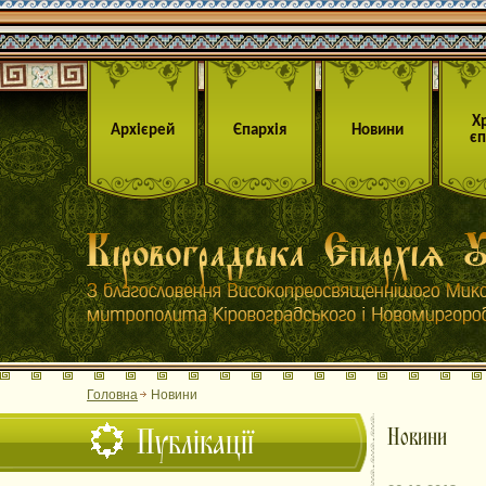
Х
Архієрей
Єпархія
Новини
єп
Головна
Новини
Публікації
Новини