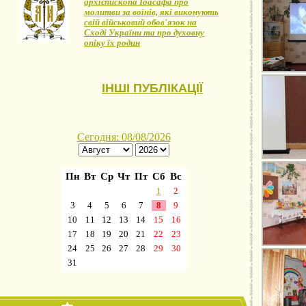
архієпископа Іоасафа про
молитви за воїнів, які виконують
свій військовий обов'язок на
Сході України та про духовну
опіку їх родин
ІНШІ ПУБЛІКАЦІЇ