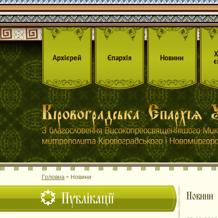
Архієрей
Єпархія
Новини
є
Головна
Новини
Публікації
Новини