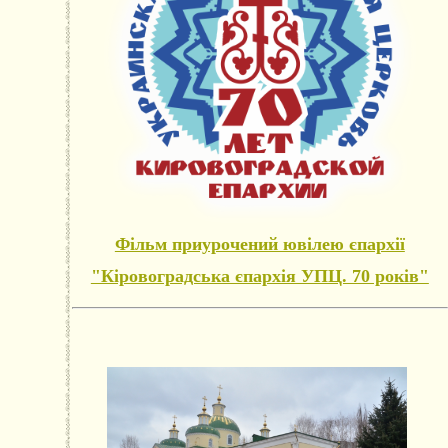
Фільм приурочений ювілею єпархії
"Кіровоградська єпархія УПЦ. 70 років"