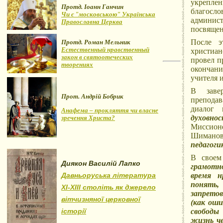
укрепл
Протд. Іоанн Ганчин
благосл
Чи є "московською" Українська
админис
Православна Церква
посвящен
После э
Протд. Роман Мельник
Естественный нравственный
христиан
закон в святоотеческих
провел п
творениях
окончани
учителя 
В заве
Прот. Андрій Бобрик
препода
диалог
Анафема – прокляття чи власне
духовно
зречення Христа?
Миссион
Шиманов
педагоги
В своем
Диякон Василій Лапко
грамотно
Давньоруська література
время н
понять,
XI-XIII століть як джерело
запретов
вітчизняної церковної
(как оши
історії
свободы
жизнь че