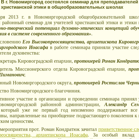
В г. Новомиргород состоялся семинар для преподавателей
христианской этики в общеобразовательных школах
бря 2013 г. в Новомиргородской общеобразовательной ш
я районный семинар для учителей христианской этики и этики 
но-творческий потенциал духовно-этических концепций обу
ия в системе современного образования»
.
ословению
Его Высокопреосвященства, архиепископа Кировогр
иргородского Иоасафа
в работе семинара приняли участие сл
ители духовенства:
секретарь Кировоградской епархии,
протоиерей Роман Кондрат
дитель Миссионерского отдела Кировоградской епархии,
про
Шиманович
;
инный Новомиргородского округа,
протоиерей Ростислав Черн
нство Новомиргородского благочиния.
тивное участие в организации и проведении семинара принял 
овомиргородской районной администрации,
Александр Сем
 который уже не первый год неизменно поддерживает все
вы, направленные на приобщение подрастающего поколения к
ским ценностям.
 мероприятия прот. Роман Кондратюк зачитал
приветственное сл
реосвященства, архиепископа Иоасафа
. За особый вклад 