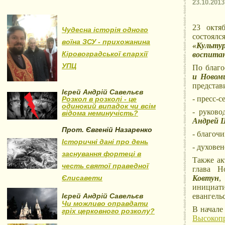
23.10.2013
23 октя
Чудесна історія одного
состоялс
воїна ЗСУ - прихожанина
«Культур
Кіровоградської єпархії
воспитан
УПЦ
По благ
и Новом
представ
Ієрей Андрій Савельєв
- пресс-
Розкол в розколі - це
одинокий випадок чи всім
- руково
відома неминучість?
Андрей 
Прот. Євгеній Назаренко
- благоч
Історичні дані про день
- духове
заснування фортеці в
Также ак
честь святої праведної
глава Н
Єлисавети
Ковтун
,
инициати
Ієрей Андрій Савельєв
евангель
Чи можливо оправдати
В начале
гріх церковного розколу?
Высокоп