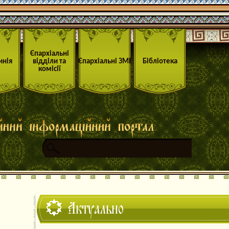
Єпархіальні
инія
відділи та
Єпархіальні ЗМІ
Бібліотека
комісії
Актуально