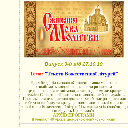
Випуск 3-й від 27.10.19.
Тема:
"Тексти Божественної літургії"
Цикл бесід під назвою «Священна мова молитви»
ознайомить глядачів з появою та розвитком
церковнослов’янської мови, а також допоможе краще
зрозуміти Священне Писання та православне богослужіння.
Програма стане корисною для всіх, хто бажає розкрити для
себе усю глибину та красу церковнослов’янської мови як
живої мови Божественної літургії і молитви усіх слов’ян, що
сповідують Православ’я.
АРХІВ ПРОГРАМИ
(Плейліст 49 уроків церковно-словꞌянської мови)