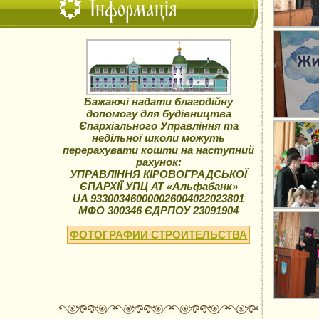
Інформація
Бажаючі надати благодійну
допомогу для будівництва
Єпархіального Управління та
недільної школи можуть
перерахувати кошти на наступний
рахунок:
УПРАВЛІННЯ КІРОВОГРАДСЬКОЇ
ЄПАРХІЇ УПЦ АТ «Альфабанк»
UA 933003460000026004022023801
МФО 300346 ЄДРПОУ 23091904
ФОТОГРАФИИ СТРОИТЕЛЬСТВА