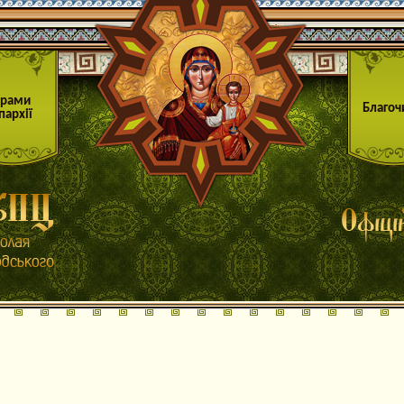
Храми
Благоч
пархії