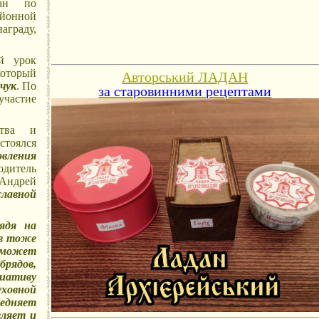
ман по
айонной
граду,
й урок
который
Авторський ЛАДАН
чук
. По
за старовинними рецептами
участие
ства и
стоялся
вления
одитель
Андрей
славной
лядя на
 в тоже
 сможет
брядов,
циативу
уховной
едняет
вляет и