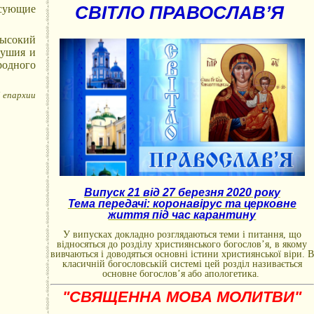
СВІТЛО ПРАВОСЛАВ’Я
сующие
высокий
душия и
родного
 епархии
Випуск 21 від 27 березня 2020 року
Тема передачі: коронавірус та церковне
життя під час карантину
У випусках докладно розглядаються теми і питання, що
відносяться до розділу християнського богослов’я, в якому
вивчаються і доводяться основні істини християнської віри. В
класичній богословській системі цей розділ називається
основне богослов’я або апологетика.
"СВЯЩЕННА МОВА МОЛИТВИ"