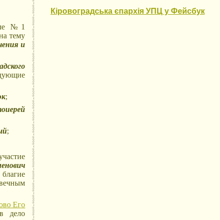
Кіровоградська єпархія УПЦ у Фейсбук
коле №1
на тему
чения и
адского
едующие
юк
;
тоиерей
ый
;
участие
енович
 благие
 вечным
ово Его
в дело