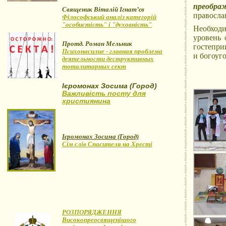
преобра
Священик Віталій Ігнат’єв
правосла
Філософський аналіз категорій
"особистість" і "духовність"
Необходи
уровень 
Протд. Роман Мельник
гостепри
Психонасилие - главная проблема
и богоуг
деятельности деструктивных
тоталитарных сект
Ієромонах Зосима (Город)
Важливість посту для
християнина
Ієромонах Зосима (Город)
Сім слів Спасителя на Хресті
РОЗПОРЯДЖЕННЯ
Високопреосвященішого