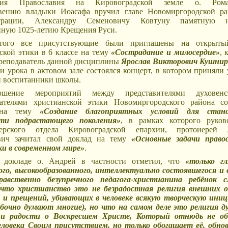
ения Православия на Кировоградской земле о. Ро
овению владыки Иоасафа вручил главе Новомиргородской р
трации, Александру Семеновичу Ковтуну памятную на
ную 1025-летию Крещения Руси.
того все присутствующие были приглашены на открыты
ской этики в 6 классе на тему
«Сострадание и милосердие»
, 
реподаватель данной дисциплины
Ярослав Викторович Кушнир
и урока в актовом зале состоялся концерт, в котором приняли 
и воспитанники школы.
ршение мероприятий между представителями духовен
вателями христианской этики Новомиргородского района со
 на тему
«Создание благоприятных условий для стано
сти подрастающего поколения»
, в рамках которого руков
ерского отдела Кировоградской епархии, протоиерей 
ич зачитал свой доклад на тему
«Основные задачи право
ки в современном мире»
.
 докладе о. Андрей в частности отметил, что
«только г
го, высокообразованного, интеллектуально состоявшегося и
равственно безупречного педагога-христианина ребёнок
 что христианство это не безрадостная религия внешних о
 и прещений, убивающих в человеке всякую творческую ини
бочно думают многие), но что на самом деле это религия д
 и радости о Воскресшем Христе, Который отнюдь не об
ловека Своим присутствием, но только обогащает её, обно