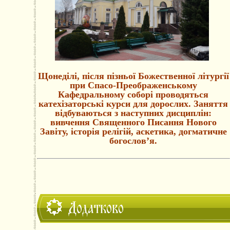
Щонеділі, після пізньої Божественної літургії
при Спасо-Преображенському
Кафедральному соборі проводяться
катехізаторські курси для дорослих. Заняття
відбуваються з наступних дисциплін:
вивчення Священного Писання Нового
Завіту, історія релігій, аскетика, догматичне
богослов’я.
Додатково