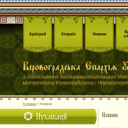
Х
Архієрей
Єпархія
Новини
єп
Головна
Новини
Публікації
Новини