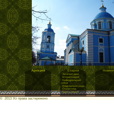
Архієрей
Єпархія
Новини
·
Загальні дані
·
Історія єпархії
·
Кафедральний
собор
·
Єпархіальна рада
·
Статистика
·
Карта єпархії
© 2013 Усі права застережено