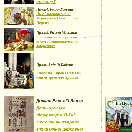
розколу?
Протд. Іоанн Ганчин
Чи є "московською"
Українська Православна
Церква
Протд. Роман Мельник
Естественный нравственный
закон в святоотеческих
творениях
Прот. Андрій Бобрик
Анафема – прокляття чи
власне зречення Христа?
Диякон Василій Лапко
Давньоруська
література XI-XIII
століть як джерело
вітчизняної церковної