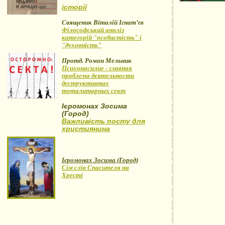
історії
Священик Віталій Ігнат’єв
Філософський аналіз
категорій "особистість" і
"духовність"
Протд. Роман Мельник
Психонасилие - главная
проблема деятельности
деструктивных
тоталитарных сект
Ієромонах Зосима
(Город)
Важливість посту для
християнина
Ієромонах Зосима (Город)
Сім слів Спасителя на
Хресті