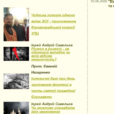
03.06.2026
"В
та
Чудесна історія одного
воїна ЗСУ - прихожанина
Кіровоградської єпархії
УПЦ
Ієрей Андрій Савельєв
Розкол в розколі - це
одинокий випадок чи
всім відома
неминучість?
Прот. Євгеній
Назаренко
Історичні дані про день
заснування фортеці в
честь святої праведної
Єлисавети
Ієрей Андрій Савельєв
Чи можливо оправдати
гріх церковного