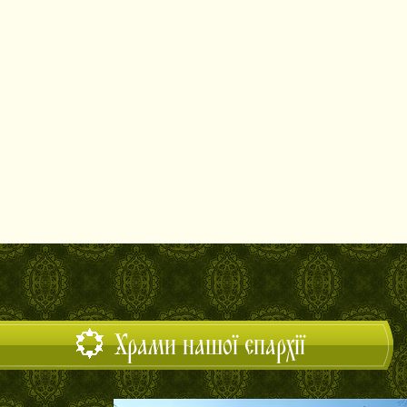
Храми нашої єпархії