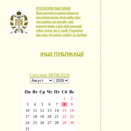
РОЗПОРЯДЖЕННЯ
Високопреосвященішого
архієпископа Іоасафа про
молитви за воїнів, які
виконують свій військовий
обов'язок на Сході України
та про духовну опіку їх родин
ІНШІ ПУБЛІКАЦІЇ