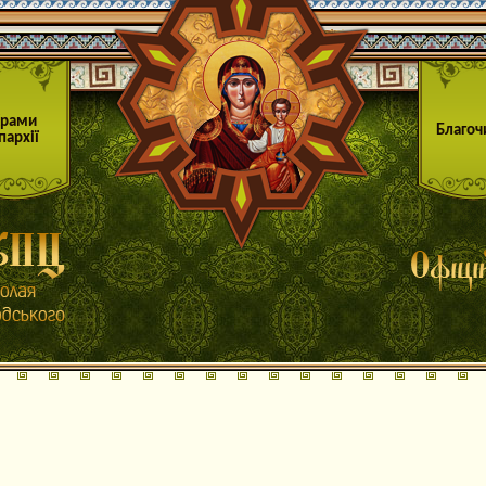
Храми
Благоч
пархії