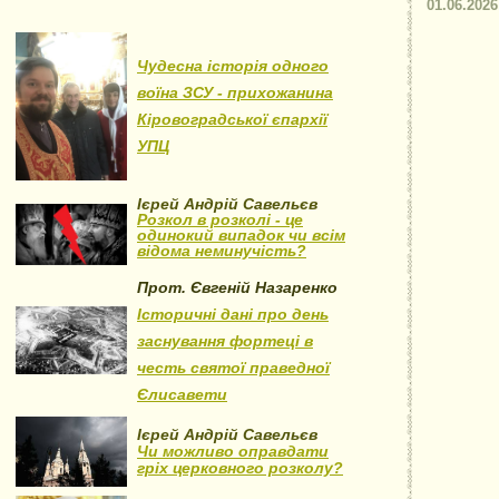
01.06.2026
Чудесна історія одного
воїна ЗСУ - прихожанина
Кіровоградської єпархії
УПЦ
Ієрей Андрій Савельєв
Розкол в розколі - це
одинокий випадок чи всім
відома неминучість?
Прот. Євгеній Назаренко
Історичні дані про день
заснування фортеці в
честь святої праведної
Єлисавети
Ієрей Андрій Савельєв
Чи можливо оправдати
гріх церковного розколу?