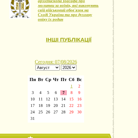
архієпископа Іоасафа про
молитви за воїнів, які виконують
свій військовий обов'язок на
Сході України та про духовну
опіку їх родин
ІНШІ ПУБЛІКАЦІЇ