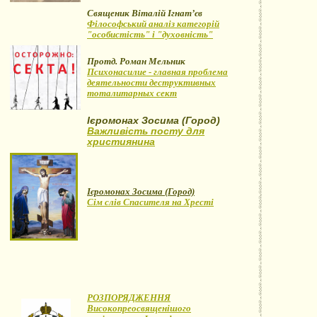
Священик Віталій Ігнат’єв
Філософський аналіз категорій
"особистість" і "духовність"
Протд. Роман Мельник
Психонасилие - главная проблема
деятельности деструктивных
тоталитарных сект
Ієромонах Зосима (Город)
Важливість посту для
християнина
Ієромонах Зосима (Город)
Сім слів Спасителя на Хресті
РОЗПОРЯДЖЕННЯ
Високопреосвященішого