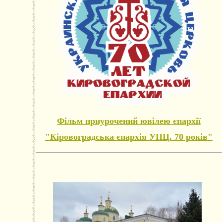
Фільм приурочений ювілею єпархії
"Кіровоградська єпархія УПЦ. 70 років"