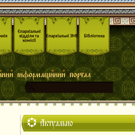
Єпархіальні
инія
відділи та
Єпархіальні ЗМІ
Бібліотека
комісії
Актуально