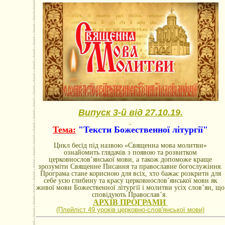
Випуск 3-й від 27.10.19.
Тема:
"Тексти Божественної літургії"
Цикл бесід під назвою «Священна мова молитви»
ознайомить глядачів з появою та розвитком
церковнослов’янської мови, а також допоможе краще
зрозуміти Священне Писання та православне богослужіння.
Програма стане корисною для всіх, хто бажає розкрити для
себе усю глибину та красу церковнослов’янської мови як
живої мови Божественної літургії і молитви усіх слов’ян, що
сповідують Православ’я.
АРХІВ ПРОГРАМИ
(Плейліст 49 уроків церковно-словꞌянської мови)