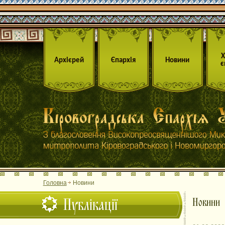
Архієрей
Єпархія
Новини
є
Головна
Новини
Публікації
Новини