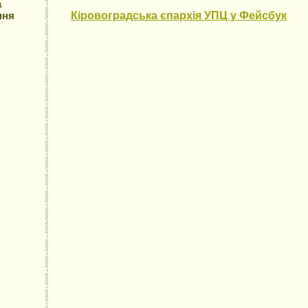
а
ння
Кіровоградська єпархія УПЦ у Фейсбук