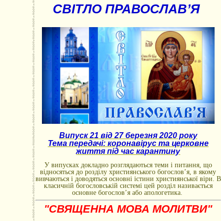
СВІТЛО ПРАВОСЛАВ’Я
Випуск 21 від 27 березня 2020 року
Тема передачі: коронавірус та церковне
життя під час карантину
У випусках докладно розглядаються теми і питання, що
відносяться до розділу християнського богослов’я, в якому
вивчаються і доводяться основні істини християнської віри. В
класичній богословській системі цей розділ називається
основне богослов’я або апологетика.
"СВЯЩЕННА МОВА МОЛИТВИ"