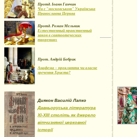
Протд. Іоанн Ганчин
Чи є "московською" Українська
Православна Церква
Протд. Роман Мельник
Естественный нравственный
закон в святоотеческих
творениях
Прот. Андрій Бобрик
Анафема – прокляття чи власне
зречення Христа?
Диякон Василій Лапко
Давньоруська література
XI-XIII століть як джерело
вітчизняної церковної
історії