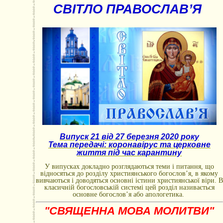
СВІТЛО ПРАВОСЛАВ’Я
Випуск 21 від 27 березня 2020 року
Тема передачі: коронавірус та церковне
життя під час карантину
У випусках докладно розглядаються теми і питання, що
відносяться до розділу християнського богослов’я, в якому
вивчаються і доводяться основні істини християнської віри. В
класичній богословській системі цей розділ називається
основне богослов’я або апологетика.
"СВЯЩЕННА МОВА МОЛИТВИ"