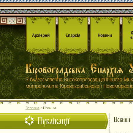
Архієрей
Єпархія
Новини
є
Головна
Новини
Публікації
Новини