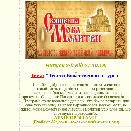
Випуск 3-й від 27.10.19.
Тема:
"Тексти Божественної літургії"
Цикл бесід під назвою «Священна мова молитви»
ознайомить глядачів з появою та розвитком
церковнослов’янської мови, а також допоможе краще
зрозуміти Священне Писання та православне богослужіння.
Програма стане корисною для всіх, хто бажає розкрити для
себе усю глибину та красу церковнослов’янської мови як
живої мови Божественної літургії і молитви усіх слов’ян, що
сповідують Православ’я.
АРХІВ ПРОГРАМИ
(Плейліст 49 уроків церковно-словꞌянської мови)