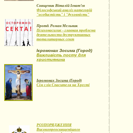
Священик Віталій Ігнат’єв
Філософський аналіз категорій
"особистість" і "духовність"
Протд. Роман Мельник
Психонасилие - главная проблема
деятельности деструктивных
тоталитарных сект
Ієромонах Зосима (Город)
Важливість посту для
християнина
Ієромонах Зосима (Город)
Сім слів Спасителя на Хресті
РОЗПОРЯДЖЕННЯ
Високопреосвященішого