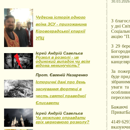
30.03.2026
Чудесна історія одного
З благос
воїна ЗСУ - прихожанина
у дні Св
Кіровоградської єпархії
Соціал
акцію
"П
УПЦ
З 29 бер
Богороди
Ієрей Андрій Савельєв
консерви
Розкол в розколі - це
одинокий випадок чи всім
канцеляр
відома неминучість?
За пожер
Прот. Євгеній Назаренко
буде прид
зібраним
Історичні дані про день
уваги та 
заснування фортеці в
особливи
честь святої праведної
переселен
Єлисавети
Бажаючі
ПриватБа
Ієрей Андрій Савельєв
Чи можливо оправдати
4149 629
гріх церковного розколу?
вказуючи