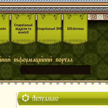
Єпархіальні
инія
відділи та
Єпархіальні ЗМІ
Бібліотека
комісії
Актуально