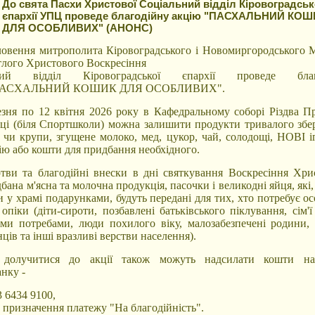
До свята Пасхи Христової Соціальний відділ Кіровоградськ
єпархії УПЦ проведе благодійну акцію "ПАСХАЛЬНИЙ КО
ДЛЯ ОСОБЛИВИХ" (АНОНС)
ловення митрополита Кіровоградського і Новомиргородського 
ітлого Христового Воскресіння
ьний відділ Кіровоградської єпархії проведе благ
АСХАЛЬНИЙ КОШИК ДЛЯ ОСОБЛИВИХ".
езня по 12 квітня 2026 року в Кафедральному соборі Різдва Пр
ці (біля Спортшколи) можна залишити продукти тривалого збер
 чи крупи, згущене молоко, мед, цукор, чай, солодощі, НОВІ і
ію або кошти для придбання необхідного.
тви та благодійні внески в дні святкування Воскресіння Хри
бана м'ясна та молочна продукція, пасочки і великодні яйця, які,
и у храмі подарунками, будуть передані для тих, хто потребує о
опіки (діти-сироти, позбавлені батьківського піклування, сім'ї
ми потребами, люди похилого віку, малозабезпечені родини,
ців та інші вразливі верстви населення).
 долучитися до акції також можуть надсилати кошти на
нку -
3 6434 9100,
 призначення платежу "На благодійність".