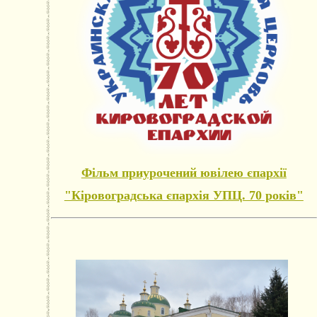
Фільм приурочений ювілею єпархії
"Кіровоградська єпархія УПЦ. 70 років"