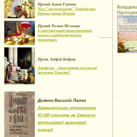
Протд. Іоанн Ганчин
Координа
Чи є "московською" Українська
Протодия
Православна Церква
Протд. Роман Мельник
Естественный нравственный
закон в святоотеческих
творениях
Прот. Андрій Бобрик
Анафема – прокляття чи власне
зречення Христа?
Диякон Василій Лапко
Давньоруська література
XI-XIII століть як джерело
вітчизняної церковної
історії