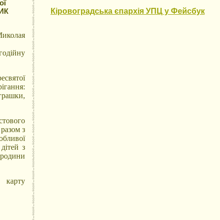
ої
ШИК
Кіровоградська єпархія УПЦ у Фейсбук
Миколая
одійну
есвятої
ігання:
грашки,
стового
 разом з
собливої
 дітей з
 родини
 карту