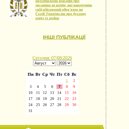
архієпископа Іоасафа про
молитви за воїнів, які виконують
свій військовий обов'язок на
Сході України та про духовну
опіку їх родин
ІНШІ ПУБЛІКАЦІЇ