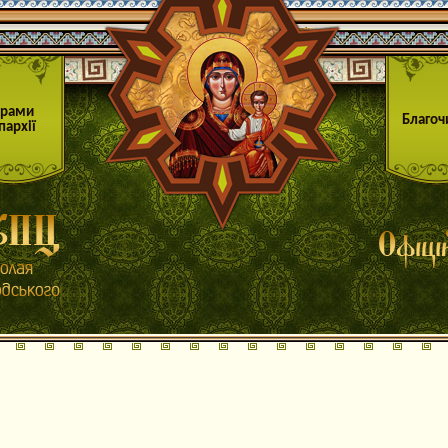
Храми
Благоч
пархії