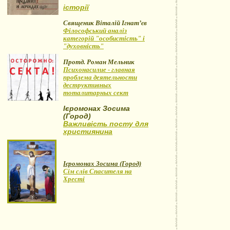
історії
Священик Віталій Ігнат’єв
Філософський аналіз
категорій "особистість" і
"духовність"
Протд. Роман Мельник
Психонасилие - главная
проблема деятельности
деструктивных
тоталитарных сект
Ієромонах Зосима
(Город)
Важливість посту для
християнина
Ієромонах Зосима (Город)
Сім слів Спасителя на
Хресті