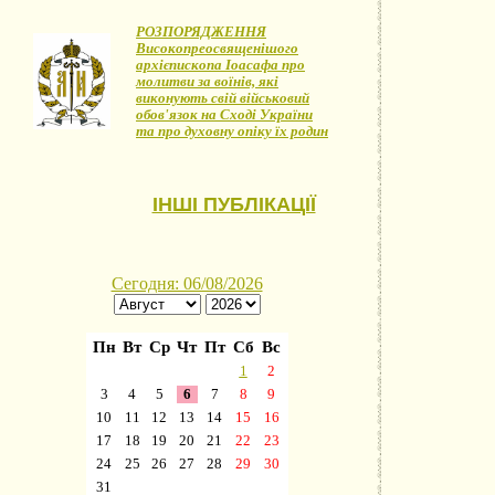
РОЗПОРЯДЖЕННЯ
Високопреосвященішого
архієпископа Іоасафа про
молитви за воїнів, які
виконують свій військовий
обов'язок на Сході України
та про духовну опіку їх родин
ІНШІ ПУБЛІКАЦІЇ