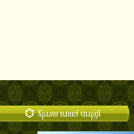
Храми нашої єпархії