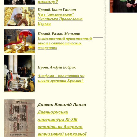
розколу?
Протд. Іоанн Ганчин
Чи є "московською"
Українська Православна
Церква
Протд. Роман Мельник
Естественный нравственный
закон в святоотеческих
творениях
Прот. Андрій Бобрик
Анафема – прокляття чи
власне зречення Христа?
Диякон Василій Лапко
Давньоруська
література XI-XIII
століть як джерело
вітчизняної церковної