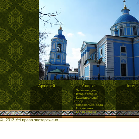
Архієрей
Єпархія
Новини
·
Загальні дані
·
Історія єпархії
·
Кафедральний
собор
·
Єпархіальна рада
·
Статистика
·
Карта єпархії
© 2013 Усі права застережено