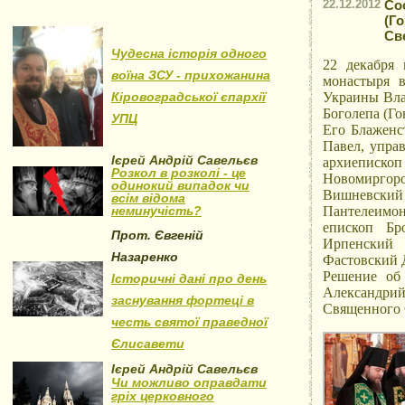
22.12.2012
Со
(Г
Св
Чудесна історія одного
22 декабря 
воїна ЗСУ - прихожанина
монастыря 
Кіровоградської єпархії
Украины Вла
Боголепа (Го
УПЦ
Его Блаженс
Павел, упра
Ієрей Андрій Савельєв
архиеписко
Розкол в розколі - це
Новомиргор
одинокий випадок чи
Вишневский
всім відома
неминучість?
Пантелеимо
епископ Бр
Прот. Євгеній
Ирпенский 
Назаренко
Фастовский 
Решение об 
Історичні дані про день
Александр
заснування фортеці в
Священного 
честь святої праведної
Єлисавети
Ієрей Андрій Савельєв
Чи можливо оправдати
гріх церковного