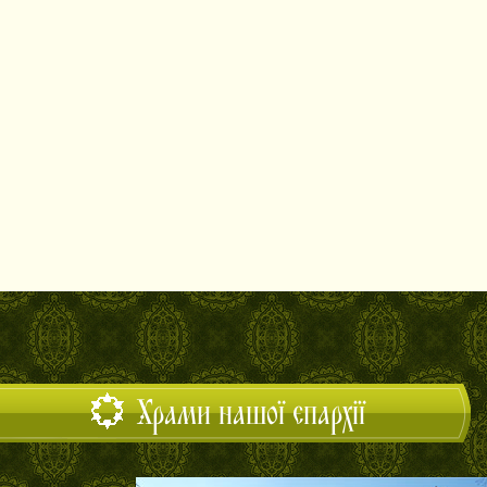
Храми нашої єпархії