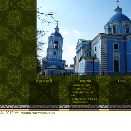
Архієрей
Єпархія
Новини
·
Загальні дані
·
Історія єпархії
·
Кафедральний
собор
·
Єпархіальна рада
·
Статистика
·
Карта єпархії
© 2013 Усі права застережено