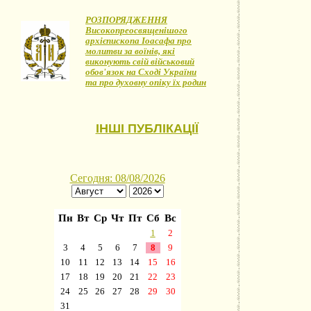
РОЗПОРЯДЖЕННЯ
Високопреосвященішого
архієпископа Іоасафа про
молитви за воїнів, які
виконують свій військовий
обов'язок на Сході України
та про духовну опіку їх родин
ІНШІ ПУБЛІКАЦІЇ