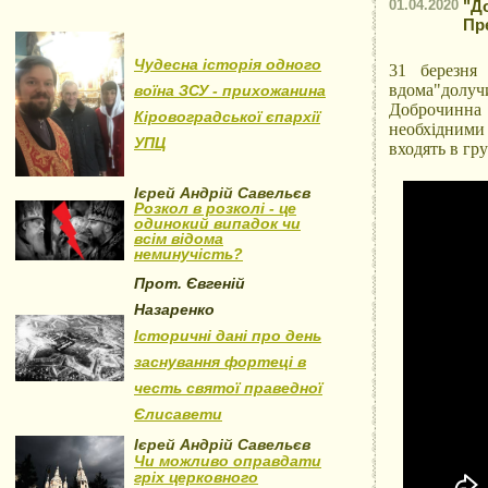
01.04.2020
"Д
Пр
Чудесна історія одного
31 березня
вдома"дол
воїна ЗСУ - прихожанина
Доброчинна
Кіровоградської єпархії
необхідними
УПЦ
входять в гр
Ієрей Андрій Савельєв
Розкол в розколі - це
одинокий випадок чи
всім відома
неминучість?
Прот. Євгеній
Назаренко
Історичні дані про день
заснування фортеці в
честь святої праведної
Єлисавети
Ієрей Андрій Савельєв
Чи можливо оправдати
гріх церковного