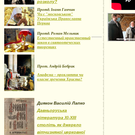
розколу?
Протд. Іоанн Ганчин
Чи є "московською"
Українська Православна
Церква
Протд. Роман Мельник
Естественный нравственный
закон в святоотеческих
творениях
Прот. Андрій Бобрик
Анафема – прокляття чи
власне зречення Христа?
Диякон Василій Лапко
Давньоруська
література XI-XIII
століть як джерело
вітчизняної церковної