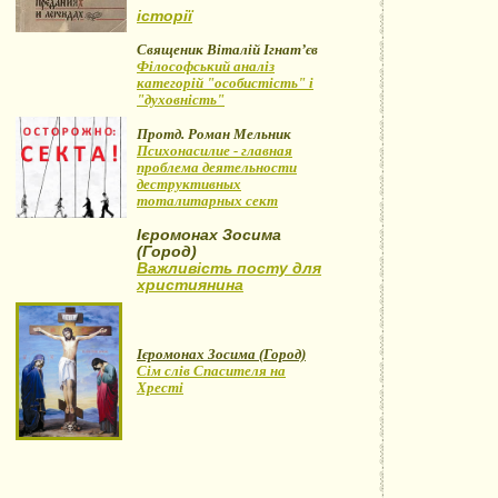
історії
Священик Віталій Ігнат’єв
Філософський аналіз
категорій "особистість" і
"духовність"
Протд. Роман Мельник
Психонасилие - главная
проблема деятельности
деструктивных
тоталитарных сект
Ієромонах Зосима
(Город)
Важливість посту для
християнина
Ієромонах Зосима (Город)
Сім слів Спасителя на
Хресті