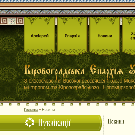
Х
Архієрей
Єпархія
Новини
єп
Головна
Новини
Публікації
Новини