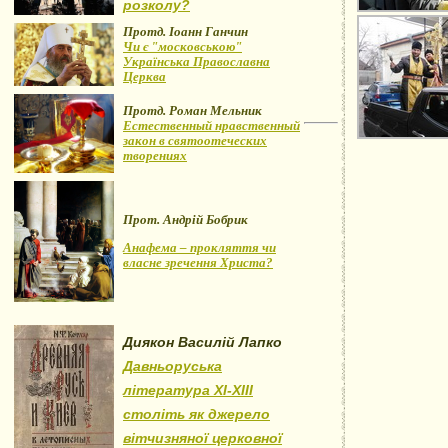
розколу?
Протд. Іоанн Ганчин
Чи є "московською"
Українська Православна
Церква
Протд. Роман Мельник
Естественный нравственный
закон в святоотеческих
творениях
Прот. Андрій Бобрик
Анафема – прокляття чи
власне зречення Христа?
Диякон Василій Лапко
Давньоруська
література XI-XIII
століть як джерело
вітчизняної церковної