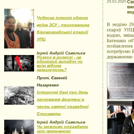
29.03.2020
Св
вж
во
Чудесна історія одного
В неділю 29
воїна ЗСУ - прихожанина
єпархії УП
Кіровоградської єпархії
водою, зміша
УПЦ
Батюшки об'
позбавлення
потребуємо 
Ієрей Андрій Савельєв
державними о
Розкол в розколі - це
одинокий випадок чи
всім відома
неминучість?
Прот. Євгеній
Назаренко
Історичні дані про день
заснування фортеці в
честь святої праведної
Єлисавети
Ієрей Андрій Савельєв
Чи можливо оправдати
гріх церковного