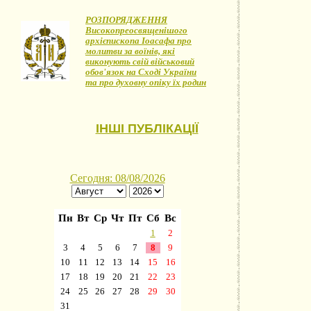
РОЗПОРЯДЖЕННЯ
Високопреосвященішого
архієпископа Іоасафа про
молитви за воїнів, які
виконують свій військовий
обов'язок на Сході України
та про духовну опіку їх родин
ІНШІ ПУБЛІКАЦІЇ