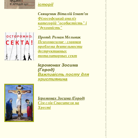
історії
Священик Віталій Ігнат’єв
Філософський аналіз
категорій "особистість" і
"духовність"
Протд. Роман Мельник
Психонасилие - главная
проблема деятельности
деструктивных
тоталитарных сект
Ієромонах Зосима
(Город)
Важливість посту для
християнина
Ієромонах Зосима (Город)
Сім слів Спасителя на
Хресті