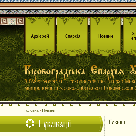
Х
Архієрей
Єпархія
Новини
єп
Головна
Новини
Публікації
Новини