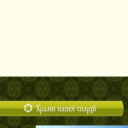
Храми нашої єпархії