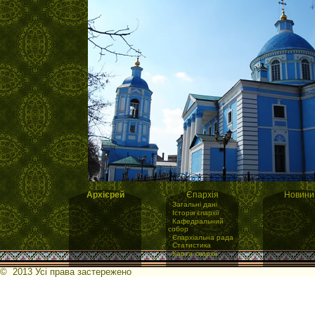
Архієрей
Єпархія
Новини
·
Загальні дані
·
Історія єпархії
·
Кафедральний
собор
·
Єпархіальна рада
·
Статистика
·
Карта єпархії
© 2013 Усі права застережено