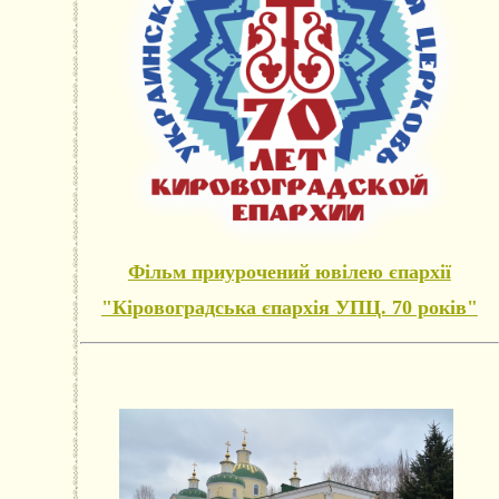
Фільм приурочений ювілею єпархії
"Кіровоградська єпархія УПЦ. 70 років"