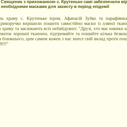
Священик з прихожанкою с. Крутеньке самі забезпечили ві
необхідними масками для захисту в період епідемії
ль храму с. Крутеньке ієром. Афанасій Зубко та парафіянк
риворучко вирішили пошити самостійно маски із лляної ткан
 храму та закликають всіх небайдужих: "Друзі, хто має навики 
маток хорошої тканини, підтримайте та пошийте кілька безко
я ближнього, цим самим кожен з нас внесе свій вклад проти по
!!!"