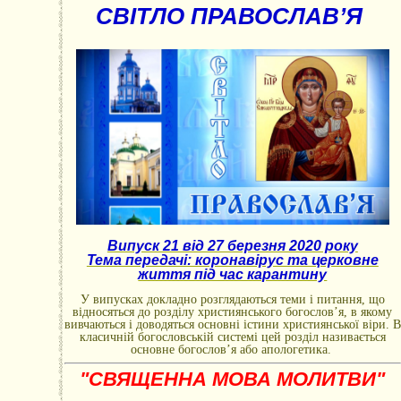
СВІТЛО ПРАВОСЛАВ’Я
Випуск 21 від 27 березня 2020 року
Тема передачі: коронавірус та церковне
життя під час карантину
У випусках докладно розглядаються теми і питання, що
відносяться до розділу християнського богослов’я, в якому
вивчаються і доводяться основні істини християнської віри. В
класичній богословській системі цей розділ називається
основне богослов’я або апологетика.
"СВЯЩЕННА МОВА МОЛИТВИ"