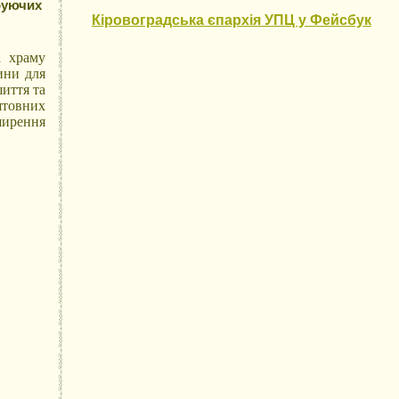
руючих
Кіровоградська єпархія УПЦ у Фейсбук
а храму
ини для
шиття та
штовних
ширення