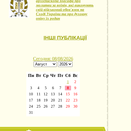
архієпископа Іоасафа про
молитви за воїнів, які виконують
свій військовий обов'язок на
Сході України та про духовну
опіку їх родин
ІНШІ ПУБЛІКАЦІЇ