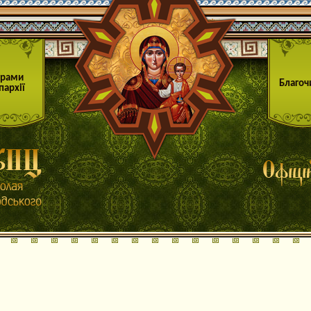
Храми
Благоч
пархії