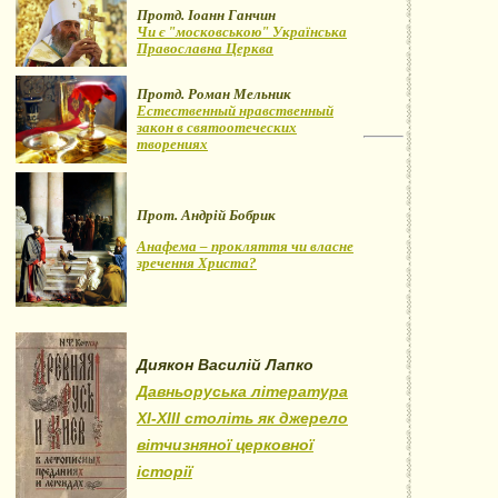
Протд. Іоанн Ганчин
Чи є "московською" Українська
Православна Церква
Протд. Роман Мельник
Естественный нравственный
закон в святоотеческих
творениях
Прот. Андрій Бобрик
Анафема – прокляття чи власне
зречення Христа?
Диякон Василій Лапко
Давньоруська література
XI-XIII століть як джерело
вітчизняної церковної
історії