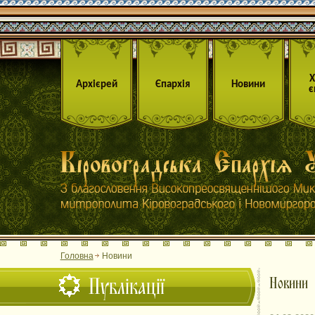
Архієрей
Єпархія
Новини
є
Головна
Новини
Публікації
Новини