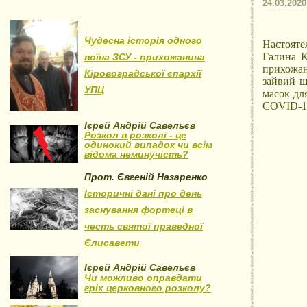
24.03.2020
Чудесна історія одного
Настояте
Галина К
воїна ЗСУ - прихожанина
прихожан
Кіровоградської єпархії
зайвий ш
УПЦ
масок дл
COVID-19
Ієрей Андрій Савельєв
Розкол в розколі - це
одинокий випадок чи всім
відома неминучість?
Прот. Євгеній Назаренко
Історичні дані про день
заснування фортеці в
честь святої праведної
Єлисавети
Ієрей Андрій Савельєв
Чи можливо оправдати
гріх церковного розколу?