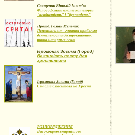
Священик Віталій Ігнат’єв
Філософський аналіз категорій
"особистість" і "духовність"
Протд. Роман Мельник
Психонасилие - главная проблема
деятельности деструктивных
тоталитарных сект
Ієромонах Зосима (Город)
Важливість посту для
християнина
Ієромонах Зосима (Город)
Сім слів Спасителя на Хресті
РОЗПОРЯДЖЕННЯ
Високопреосвященішого