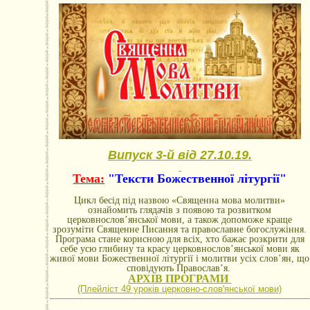
Випуск 3-й від 27.10.19.
Тема:
"Тексти Божественної літургії"
Цикл бесід під назвою «Священна мова молитви»
ознайомить глядачів з появою та розвитком
церковнослов’янської мови, а також допоможе краще
зрозуміти Священне Писання та православне богослужіння.
Програма стане корисною для всіх, хто бажає розкрити для
себе усю глибину та красу церковнослов’янської мови як
живої мови Божественної літургії і молитви усіх слов’ян, що
сповідують Православ’я.
АРХІВ ПРОГРАМИ
(Плейліст 49 уроків церковно-словꞌянської мови)