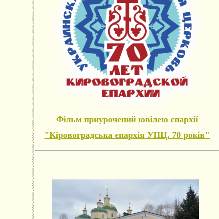
Фільм приурочений ювілею єпархії
"Кіровоградська єпархія УПЦ. 70 років"