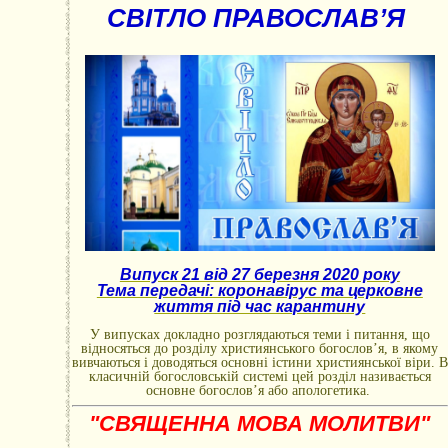
СВІТЛО ПРАВОСЛАВ’Я
Випуск 21 від 27 березня 2020 року
Тема передачі: коронавірус та церковне
життя під час карантину
У випусках докладно розглядаються теми і питання, що
відносяться до розділу християнського богослов’я, в якому
вивчаються і доводяться основні істини християнської віри. В
класичній богословській системі цей розділ називається
основне богослов’я або апологетика.
"СВЯЩЕННА МОВА МОЛИТВИ"