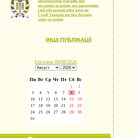
архієпископа Іоасафа про
молитви за воїнів, які виконують
свій військовий обов'язок на
Сході України та про духовну
опіку їх родин
ІНШІ ПУБЛІКАЦІЇ