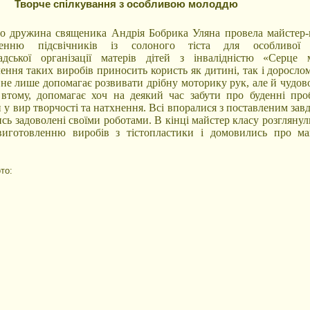
Творче спілкування з особливою молоддю
о дружина священика Андрія Бобрика Уляна провела майстер-
ленню підсвічників із солоного тіста для особливої 
адської організації матерів дітей з інвалідністю «Серце м
ення таких виробів приносить користь як дитині, так і доросло
 не лише допомагає розвивати дрібну моторику рук, але й чудов
 втому, допомагає хоч на деякий час забути про буденні про
 у вир творчості та натхнення. Всі впоралися з поставленим зав
сь задоволені своїми роботами. В кінці майстер класу розглянул
виготовленню виробів з тістопластики і домовились про м
то: