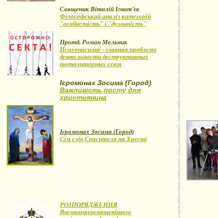
Священик Віталій Ігнат’єв
Філософський аналіз категорій
"особистість" і "духовність"
Протд. Роман Мельник
Психонасилие - главная проблема
деятельности деструктивных
тоталитарных сект
Ієромонах Зосима (Город)
Важливість посту для
християнина
Ієромонах Зосима (Город)
Сім слів Спасителя на Хресті
РОЗПОРЯДЖЕННЯ
Високопреосвященішого