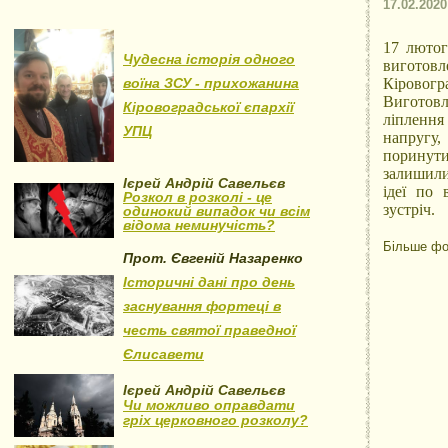
17.02.2020
17 лютог
Чудесна історія одного
виготов
воїна ЗСУ - прихожанина
Кіровогр
Виготовл
Кіровоградської єпархії
ліплення
УПЦ
напругу,
поринути
залишили
Ієрей Андрій Савельєв
ідеї по 
Розкол в розколі - це
зустріч.
одинокий випадок чи всім
відома неминучість?
Більше фо
Прот. Євгеній Назаренко
Історичні дані про день
заснування фортеці в
честь святої праведної
Єлисавети
Ієрей Андрій Савельєв
Чи можливо оправдати
гріх церковного розколу?