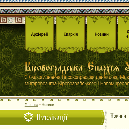
Архієрей
Єпархія
Новини
є
Головна
Новини
Публікації
Новини