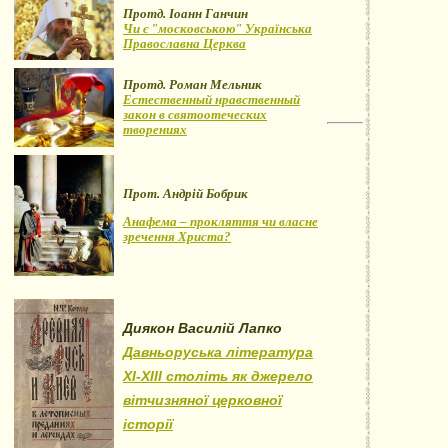
Протд. Іоанн Ганчин
Чи є "московською" Українська
Православна Церква
Протд. Роман Мельник
Естественный нравственный
закон в святоотеческих
творениях
Прот. Андрій Бобрик
Анафема – прокляття чи власне
зречення Христа?
Диякон Василій Лапко
Давньоруська література
XI-XIII століть як джерело
вітчизняної церковної
історії