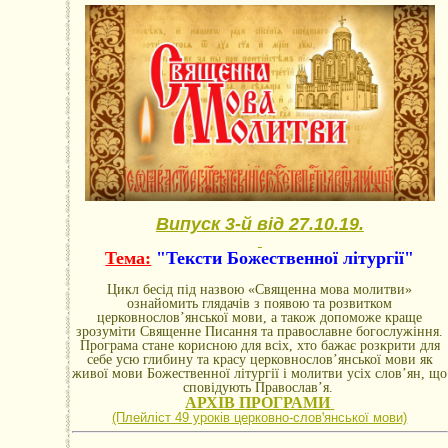
Випуск 3-й від 27.10.19.
Тема:
"Тексти Божественної літургії"
Цикл бесід під назвою «Священна мова молитви»
ознайомить глядачів з появою та розвитком
церковнослов’янської мови, а також допоможе краще
зрозуміти Священне Писання та православне богослужіння.
Програма стане корисною для всіх, хто бажає розкрити для
себе усю глибину та красу церковнослов’янської мови як
живої мови Божественної літургії і молитви усіх слов’ян, що
сповідують Православ’я.
АРХІВ ПРОГРАМИ
(Плейліст 49 уроків церковно-словꞌянської мови)