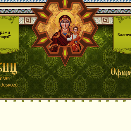
Храми
Благоч
пархії