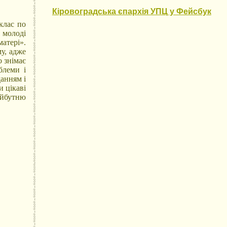
Кіровоградська єпархія УПЦ у Фейсбук
клас по
молоді
атері».
му, адже
о знімає
блеми і
данням і
и цікаві
айбутню