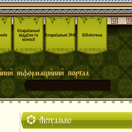
Єпархіальні
инія
відділи та
Єпархіальні ЗМІ
Бібліотека
комісії
Актуально