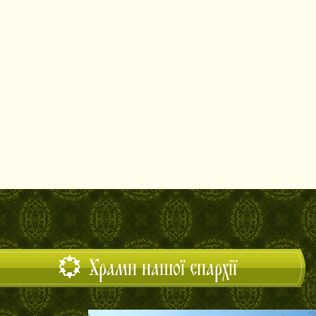
Храми нашої єпархії