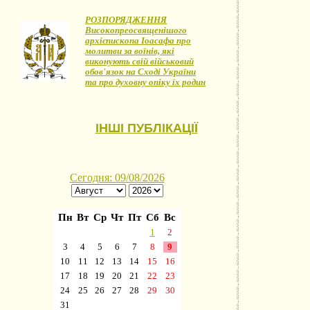
РОЗПОРЯДЖЕННЯ
Високопреосвященішого
архієпископа Іоасафа про
молитви за воїнів, які
виконують свій військовий
обов'язок на Сході України
та про духовну опіку їх родин
ІНШІ ПУБЛІКАЦІЇ