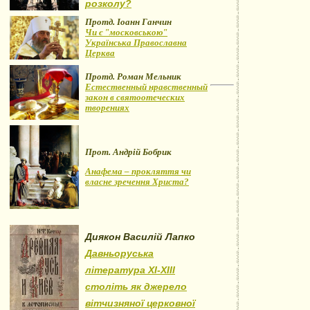
розколу?
Протд. Іоанн Ганчин
Чи є "московською"
Українська Православна
Церква
Протд. Роман Мельник
Естественный нравственный
закон в святоотеческих
творениях
Прот. Андрій Бобрик
Анафема – прокляття чи
власне зречення Христа?
Диякон Василій Лапко
Давньоруська
література XI-XIII
століть як джерело
вітчизняної церковної