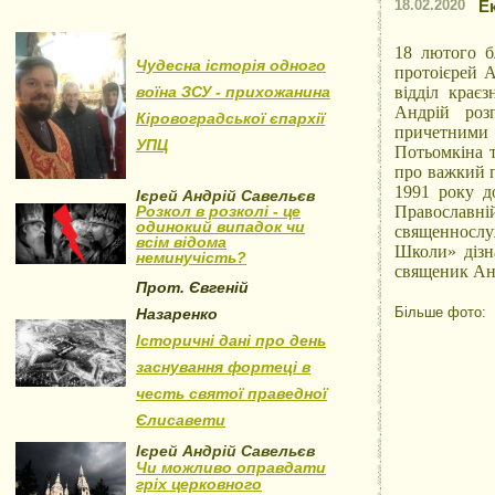
18.02.2020
Е
18 лютого б
Чудесна історія одного
протоієрей 
воїна ЗСУ - прихожанина
відділ крає
Андрій розп
Кіровоградської єпархії
причетними 
УПЦ
Потьомкіна т
про важкий п
1991 року д
Ієрей Андрій Савельєв
Розкол в розколі - це
Православ
одинокий випадок чи
священносл
всім відома
Школи» дізна
неминучість?
священик Анд
Прот. Євгеній
Більше фото:
Назаренко
Історичні дані про день
заснування фортеці в
честь святої праведної
Єлисавети
Ієрей Андрій Савельєв
Чи можливо оправдати
гріх церковного