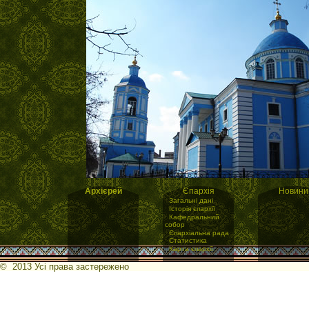
Архієрей
Єпархія
Новини
·
Загальні дані
·
Історія єпархії
·
Кафедральний
собор
·
Єпархіальна рада
·
Статистика
·
Карта єпархії
© 2013 Усі права застережено