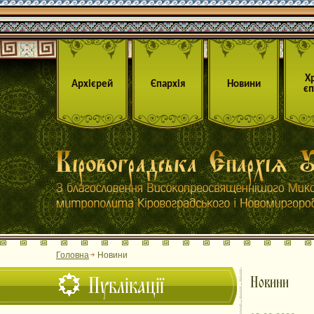
Х
Архієрей
Єпархія
Новини
єп
Головна
Новини
Публікації
Новини