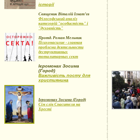
історії
Священик Віталій Ігнат’єв
Філософський аналіз
категорій "особистість" і
"духовність"
Протд. Роман Мельник
Психонасилие - главная
проблема деятельности
деструктивных
тоталитарных сект
Ієромонах Зосима
(Город)
Важливість посту для
християнина
Ієромонах Зосима (Город)
Сім слів Спасителя на
Хресті