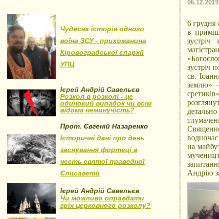
06.12.2019
6 грудня
Чудесна історія одного
в приміщ
воїна ЗСУ - прихожанина
зустріч
магістр
Кіровоградської єпархії
«Богосл
УПЦ
зустріч 
св. Іоанн
землю» –
Ієрей Андрій Савельєв
єретиків
Розкол в розколі - це
розглян
одинокий випадок чи всім
відома неминучість?
детально
тлумачен
Прот. Євгеній Назаренко
Священно
водночас 
Історичні дані про день
на майбу
заснування фортеці в
мучеництв
честь святої праведної
запитанн
Андрію з
Єлисавети
Ієрей Андрій Савельєв
Чи можливо оправдати
гріх церковного розколу?