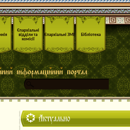
Єпархіальні
инія
відділи та
Єпархіальні ЗМІ
Бібліотека
комісії
Актуально