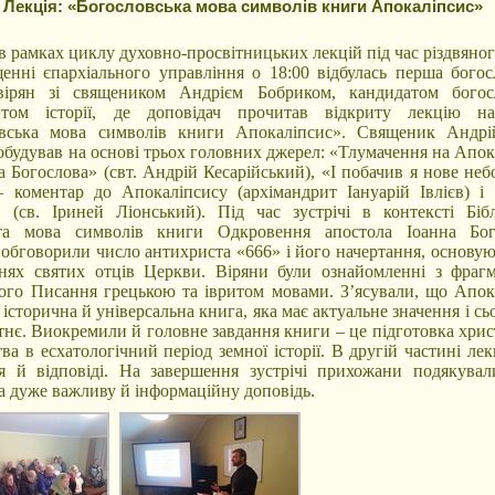
Лекція: «Богословська мова символів книги Апокаліпсис»
 в рамках циклу духовно-просвітницьких лекцій під час різдвяно
енні єпархіального управління о 18:00 відбулась перша богос
 вірян зі священиком Андрієм Бобриком, кандидатом богос
антом історії, де доповідач прочитав відкриту лекцію н
овська мова символів книги Апокаліпсис». Священик Андр
побудував на основі трьох головних джерел: «Тлумачення на Апо
а Богослова» (свт. Андрій Кесарійський), «І побачив я нове неб
 коментар до Апокаліпсису (архімандрит Іануарій Івлієв) і
» (св. Іриней Ліонський). Під час зустрічі в контексті Бібл
ута мова символів книги Одкровення апостола Іоанна Бог
 обговорили число антихриста «666» і його начертання, основую
нях святих отців Церкви. Віряни були ознайомленні з фраг
го Писання грецькою та івритом мовами. З’ясували, що Апок
історична й універсальна книга, яка має актуальне значення і сьо
тнє. Виокремили й головне завдання книги – це підготовка хрис
а в есхатологічний період земної історії. В другій частині лек
я й відповіді. На завершення зустрічі прихожани подякува
а дуже важливу й інформаційну доповідь.