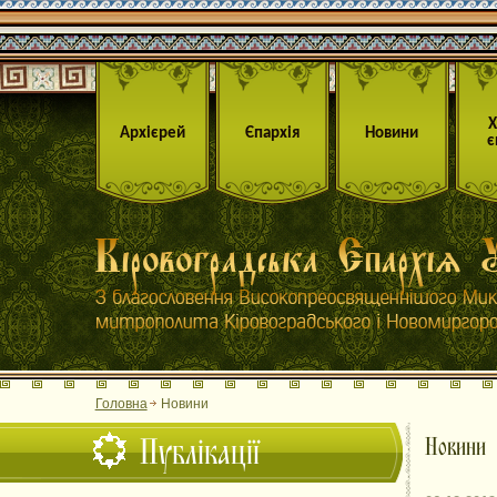
Архієрей
Єпархія
Новини
є
Головна
Новини
Публікації
Новини