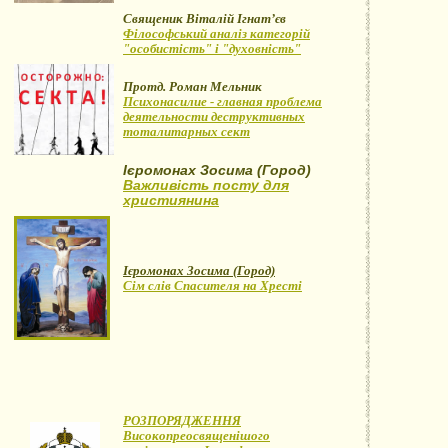
Священик Віталій Ігнат’єв
Філософський аналіз категорій
"особистість" і "духовність"
Протд. Роман Мельник
Психонасилие - главная проблема
деятельности деструктивных
тоталитарных сект
Ієромонах Зосима (Город)
Важливість посту для
християнина
Ієромонах Зосима (Город)
Сім слів Спасителя на Хресті
РОЗПОРЯДЖЕННЯ
Високопреосвященішого