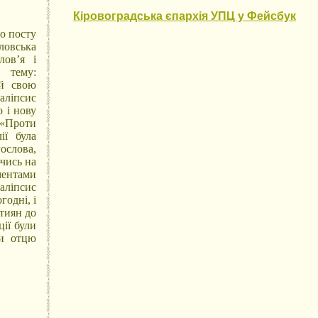
Кіровоградська єпархія УПЦ у Фейсбук
го посту
ловська
лов’я і
а тему:
ій свою
каліпсис
о і нову
 «Проти
ії була
ослова,
чись на
ментами
аліпсис
годні, і
тиян до
ції були
ли отцю