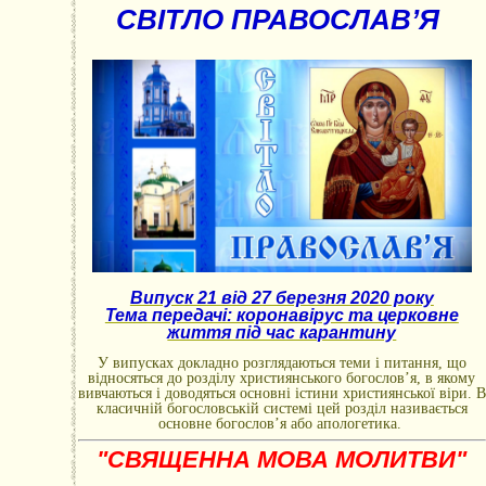
СВІТЛО ПРАВОСЛАВ’Я
Випуск 21 від 27 березня 2020 року
Тема передачі: коронавірус та церковне
життя під час карантину
У випусках докладно розглядаються теми і питання, що
відносяться до розділу християнського богослов’я, в якому
вивчаються і доводяться основні істини християнської віри. В
класичній богословській системі цей розділ називається
основне богослов’я або апологетика.
"СВЯЩЕННА МОВА МОЛИТВИ"