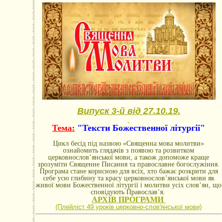
Випуск 3-й від 27.10.19.
Тема:
"Тексти Божественної літургії"
Цикл бесід під назвою «Священна мова молитви»
ознайомить глядачів з появою та розвитком
церковнослов’янської мови, а також допоможе краще
зрозуміти Священне Писання та православне богослужіння.
Програма стане корисною для всіх, хто бажає розкрити для
себе усю глибину та красу церковнослов’янської мови як
живої мови Божественної літургії і молитви усіх слов’ян, що
сповідують Православ’я.
АРХІВ ПРОГРАМИ
(Плейліст 49 уроків церковно-словꞌянської мови)