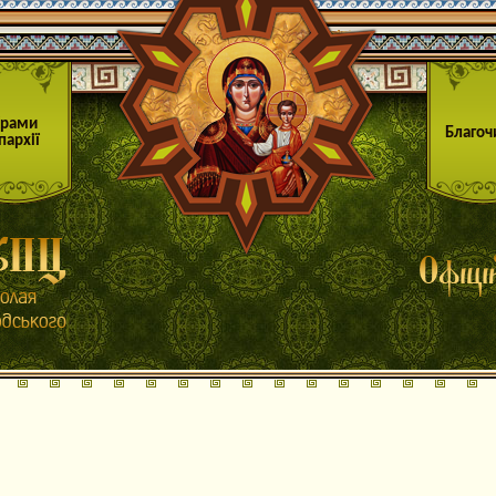
Храми
Благоч
пархії