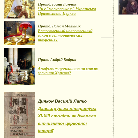
Протд. Іоанн Ганчин
Чи є "московською" Українська
Православна Церква
Протд. Роман Мельник
Естественный нравственный
закон в святоотеческих
творениях
Прот. Андрій Бобрик
Анафема – прокляття чи власне
зречення Христа?
Диякон Василій Лапко
Давньоруська література
XI-XIII століть як джерело
вітчизняної церковної
історії