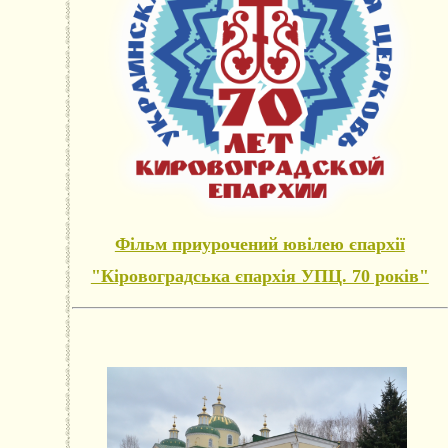
Фільм приурочений ювілею єпархії
"Кіровоградська єпархія УПЦ. 70 років"