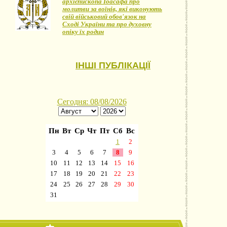
архієпископа Іоасафа про
молитви за воїнів, які виконують
свій військовий обов'язок на
Сході України та про духовну
опіку їх родин
ІНШІ ПУБЛІКАЦІЇ