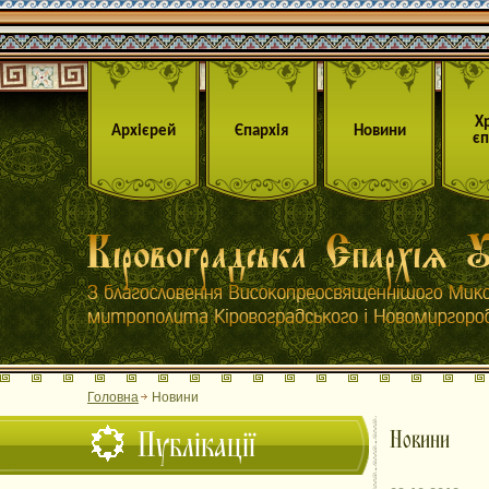
Х
Архієрей
Єпархія
Новини
єп
Головна
Новини
Публікації
Новини