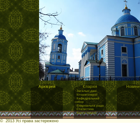
Архієрей
Єпархія
Новини
·
Загальні дані
·
Історія єпархії
·
Кафедральний
собор
·
Єпархіальна рада
·
Статистика
·
Карта єпархії
© 2013 Усі права застережено