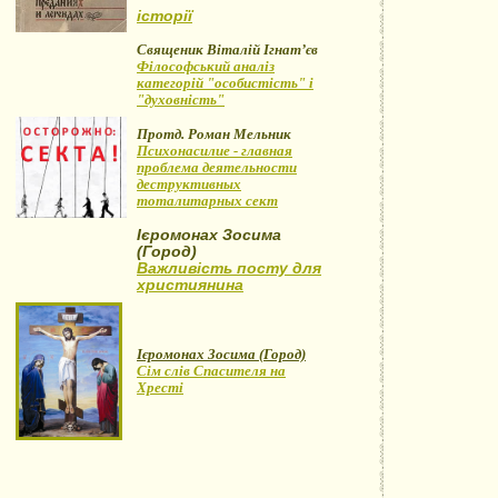
історії
Священик Віталій Ігнат’єв
Філософський аналіз
категорій "особистість" і
"духовність"
Протд. Роман Мельник
Психонасилие - главная
проблема деятельности
деструктивных
тоталитарных сект
Ієромонах Зосима
(Город)
Важливість посту для
християнина
Ієромонах Зосима (Город)
Сім слів Спасителя на
Хресті