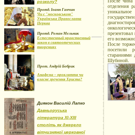
После чина 
розколу?
отделения р
Протд. Іоанн Ганчин
уникально
Чи є "московською"
государстве
Українська Православна
диагности
Церква
онкологич
презентовал
Протд. Роман Мельник
Естественный нравственный
его возможно
закон в святоотеческих
После торже
творениях
посетили р
стараниями
Шубиной.
Прот. Андрій Бобрик
Анафема – прокляття чи
власне зречення Христа?
Диякон Василій Лапко
Давньоруська
література XI-XIII
століть як джерело
вітчизняної церковної