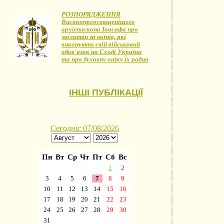
РОЗПОРЯДЖЕННЯ
Високопреосвященішого
архієпископа Іоасафа про
молитви за воїнів, які
виконують свій військовий
обов'язок на Сході України
та про духовну опіку їх родин
ІНШІ ПУБЛІКАЦІЇ