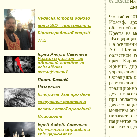
09.10.2012
На
ди
9 октября 2
Чудесна історія одного
Иоасаф, ар
воїна ЗСУ - прихожанина
областной о
Кіровоградської єпархії
Креста на м
«Всецарица»
УПЦ
На освящени
А.С. Шатало
Ієрей Андрій Савельєв
областной г
Розкол в розколі - це
врач Киров
одинокий випадок чи
Яринич, ди
всім відома
неминучість?
учреждения.
Обращаясь к
Прот. Євгеній
размещение 
Назаренко
традиционное
дух, не все
Історичні дані про день
при областн
заснування фортеці в
для его паци
честь святої праведної
молитвы об 
полагает с
Єлисавети
пациентов п
Ієрей Андрій Савельєв
палатах отде
Чи можливо оправдати
гріх церковного