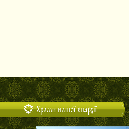
Храми нашої єпархії