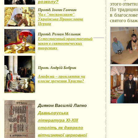
розколу?
этого ответи
По традиции
Протд. Іоанн Ганчин
Чи є "московською"
в благослов
Українська Православна
святого блаж
Церква
Протд. Роман Мельник
Естественный нравственный
закон в святоотеческих
творениях
Прот. Андрій Бобрик
Анафема – прокляття чи
власне зречення Христа?
Диякон Василій Лапко
Давньоруська
література XI-XIII
століть як джерело
вітчизняної церковної