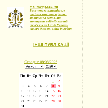
РОЗПОРЯДЖЕННЯ
Високопреосвященішого
архієпископа Іоасафа про
молитви за воїнів, які
виконують свій військовий
обов'язок на Сході України
та про духовну опіку їх родин
ІНШІ ПУБЛІКАЦІЇ