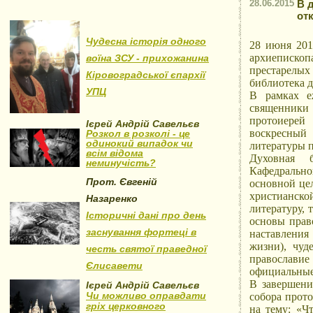
28.06.2015
В 
от
Чудесна історія одного
28 июня 201
архиеписко
воїна ЗСУ - прихожанина
престарелы
Кіровоградської єпархії
библиотека 
УПЦ
В рамках е
священники
протоиерей
Ієрей Андрій Савельєв
воскресный
Розкол в розколі - це
одинокий випадок чи
литературы 
всім відома
Духовная 
неминучість?
Кафедрально
Прот. Євгеній
основной це
христианско
Назаренко
литературу,
Історичні дані про день
основы прав
заснування фортеці в
наставлени
жизни), чуд
честь святої праведної
православие 
Єлисавети
официальные
В завершени
Ієрей Андрій Савельєв
Чи можливо оправдати
собора прот
гріх церковного
на тему: «Ч