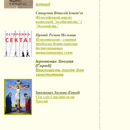
історії
Священик Віталій Ігнат’єв
Філософський аналіз
категорій "особистість" і
"духовність"
Протд. Роман Мельник
Психонасилие - главная
проблема деятельности
деструктивных
тоталитарных сект
Ієромонах Зосима
(Город)
Важливість посту для
християнина
Ієромонах Зосима (Город)
Сім слів Спасителя на
Хресті