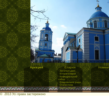
Архієрей
Єпархія
Новини
·
Загальні дані
·
Історія єпархії
·
Кафедральний
собор
·
Єпархіальна рада
·
Статистика
·
Карта єпархії
© 2013 Усі права застережено