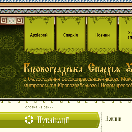
Х
Архієрей
Єпархія
Новини
єп
Головна
Новини
Публікації
Новини