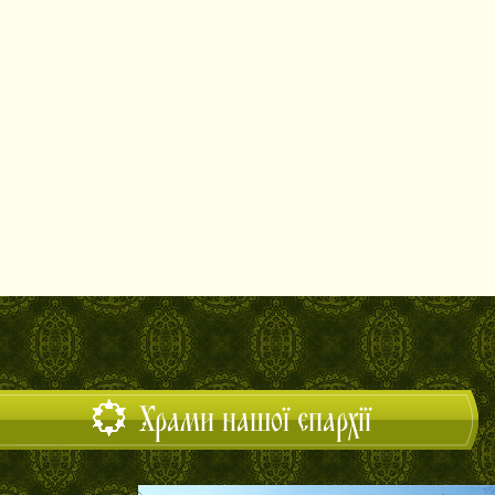
Храми нашої єпархії