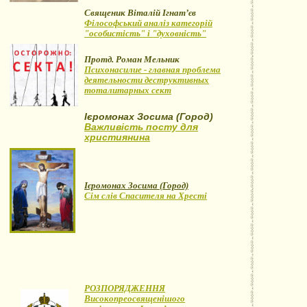
Священик Віталій Ігнат’єв
Філософський аналіз категорій
"особистість" і "духовність"
Протд. Роман Мельник
Психонасилие - главная проблема
деятельности деструктивных
тоталитарных сект
Ієромонах Зосима (Город)
Важливість посту для
християнина
Ієромонах Зосима (Город)
Сім слів Спасителя на Хресті
РОЗПОРЯДЖЕННЯ
Високопреосвященішого