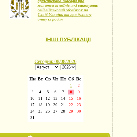
архієпископа Іоасафа про
молитви за воїнів, які виконують
свій військовий обов'язок на
Сході України та про духовну
опіку їх родин
ІНШІ ПУБЛІКАЦІЇ