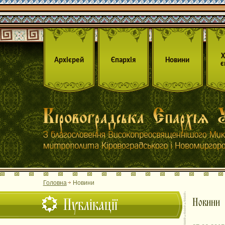
Архієрей
Єпархія
Новини
є
Головна
Новини
Публікації
Новини