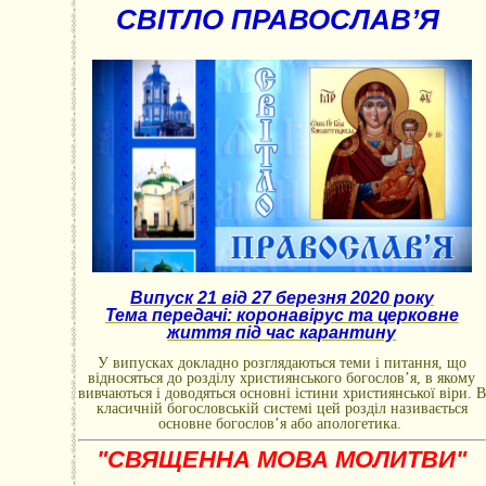
СВІТЛО ПРАВОСЛАВ’Я
Випуск 21 від 27 березня 2020 року
Тема передачі: коронавірус та церковне
життя під час карантину
У випусках докладно розглядаються теми і питання, що
відносяться до розділу християнського богослов’я, в якому
вивчаються і доводяться основні істини християнської віри. В
класичній богословській системі цей розділ називається
основне богослов’я або апологетика.
"СВЯЩЕННА МОВА МОЛИТВИ"