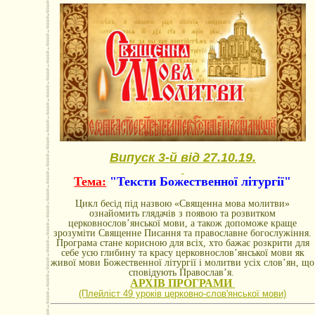
Випуск 3-й від 27.10.19.
Тема:
"Тексти Божественної літургії"
Цикл бесід під назвою «Священна мова молитви»
ознайомить глядачів з появою та розвитком
церковнослов’янської мови, а також допоможе краще
зрозуміти Священне Писання та православне богослужіння.
Програма стане корисною для всіх, хто бажає розкрити для
себе усю глибину та красу церковнослов’янської мови як
живої мови Божественної літургії і молитви усіх слов’ян, що
сповідують Православ’я.
АРХІВ ПРОГРАМИ
(Плейліст 49 уроків церковно-словꞌянської мови)