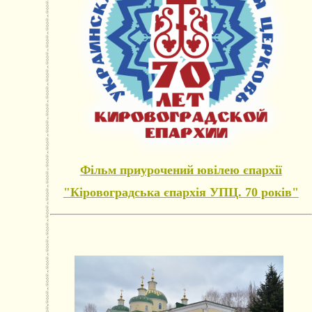
Фільм приурочений ювілею єпархії
"Кіровоградська єпархія УПЦ. 70 років"