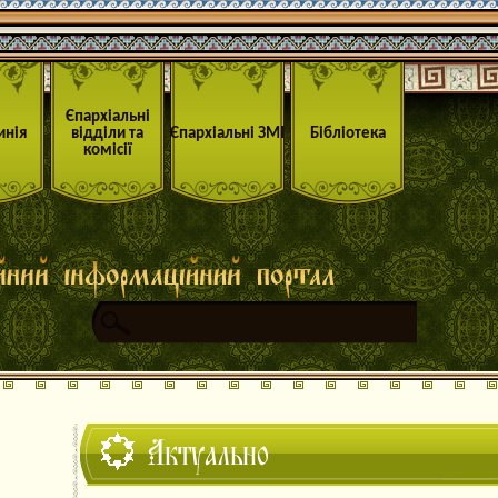
Єпархіальні
инія
відділи та
Єпархіальні ЗМІ
Бібліотека
комісії
Актуально