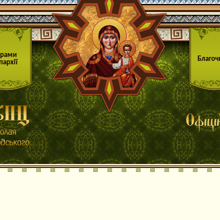
Храми
Благоч
пархії