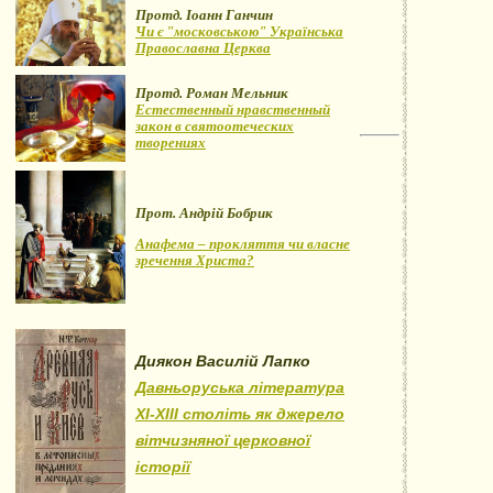
Протд. Іоанн Ганчин
Чи є "московською" Українська
Православна Церква
Протд. Роман Мельник
Естественный нравственный
закон в святоотеческих
творениях
Прот. Андрій Бобрик
Анафема – прокляття чи власне
зречення Христа?
Диякон Василій Лапко
Давньоруська література
XI-XIII століть як джерело
вітчизняної церковної
історії