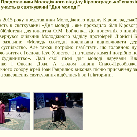
Представники Молодіжного відділу Кіровоградської єпархі
участь в святкуванні "Дня молоді"
я 2015 року представники Молодіжного відділу Кіровоградської 
асть в святкуванні «Дня молоді», яке проходило біля Кіровогр
 бібліотеки для юнацтва О.М. Бойченка. До присутніх з приві
вернувся очільник Молодіжного відділу протоієрей Діонісій Б
 зазначив: «Молодь сьогодні покликана відновлювати де
 суспільство. Але також потрібно пам´ятати, що головною д
ою життя є Господь Ісус Христос. І на такому камені потрібно 
е будівництво». Далі свої пісні для молоді дарували Вл
нко і Оксана Драч. А згодом клірик Спасо-Преображен
ьного собору ієрей Іоан Гаврилюк виконав пісню присвячену з
а завершення святкування відбулись ігри і вікторини.