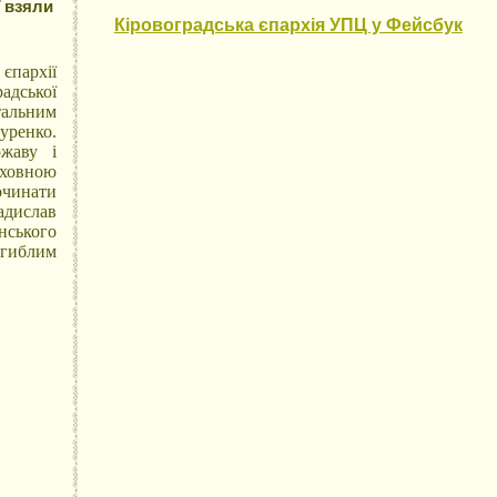
ї взяли
Кіровоградська єпархія УПЦ у Фейсбук
єпархії
адської
тальним
уренко.
ржаву і
уховною
починати
адислав
ського
агиблим