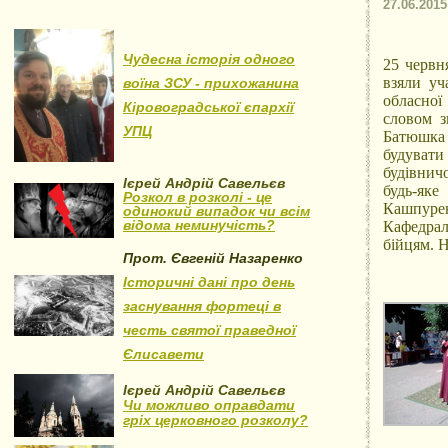
27.06.2015
Чудесна історія одного
25 червн
взяли уч
воїна ЗСУ - прихожанина
обласної
Кіровоградської єпархії
словом з
УПЦ
Батюшка
будувати
будівнич
Ієрей Андрій Савельєв
будь-як
Розкол в розколі - це
Кашпуре
одинокий випадок чи всім
відома неминучість?
Кафедрал
бійцям. Н
Прот. Євгеній Назаренко
Історичні дані про день
заснування фортеці в
честь святої праведної
Єлисавети
Ієрей Андрій Савельєв
Чи можливо оправдати
гріх церковного розколу?