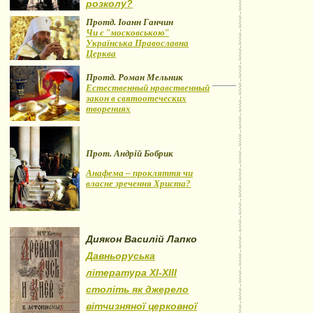
розколу?
Протд. Іоанн Ганчин
Чи є "московською"
Українська Православна
Церква
Протд. Роман Мельник
Естественный нравственный
закон в святоотеческих
творениях
Прот. Андрій Бобрик
Анафема – прокляття чи
власне зречення Христа?
Диякон Василій Лапко
Давньоруська
література XI-XIII
століть як джерело
вітчизняної церковної