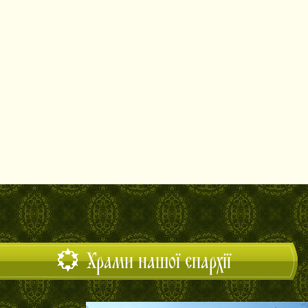
Храми нашої єпархії