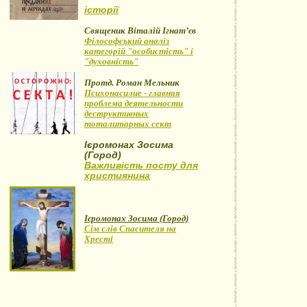
історії
Священик Віталій Ігнат’єв
Філософський аналіз
категорій "особистість" і
"духовність"
Протд. Роман Мельник
Психонасилие - главная
проблема деятельности
деструктивных
тоталитарных сект
Ієромонах Зосима
(Город)
Важливість посту для
християнина
Ієромонах Зосима (Город)
Сім слів Спасителя на
Хресті