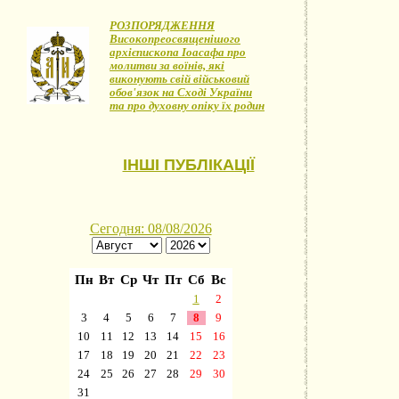
РОЗПОРЯДЖЕННЯ
Високопреосвященішого
архієпископа Іоасафа про
молитви за воїнів, які
виконують свій військовий
обов'язок на Сході України
та про духовну опіку їх родин
ІНШІ ПУБЛІКАЦІЇ