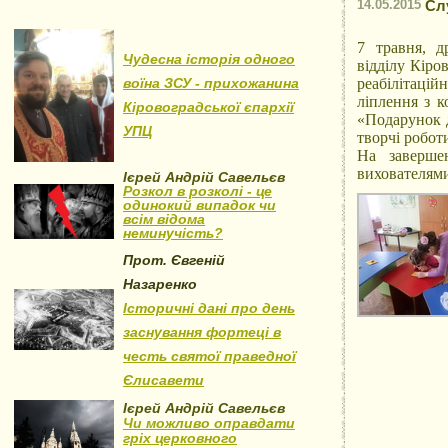
14.05.2015
Сл
7 травня, д
Чудесна історія одного
відділу Кіров
воїна ЗСУ - прихожанина
реабілітаці
ліплення з к
Кіровоградської єпархії
«Подарунок д
УПЦ
творчі робот
На заверше
вихователями
Ієрей Андрій Савельєв
Розкол в розколі - це
одинокий випадок чи
всім відома
неминучість?
Прот. Євгеній
Назаренко
Історичні дані про день
заснування фортеці в
честь святої праведної
Єлисавети
Ієрей Андрій Савельєв
Чи можливо оправдати
гріх церковного