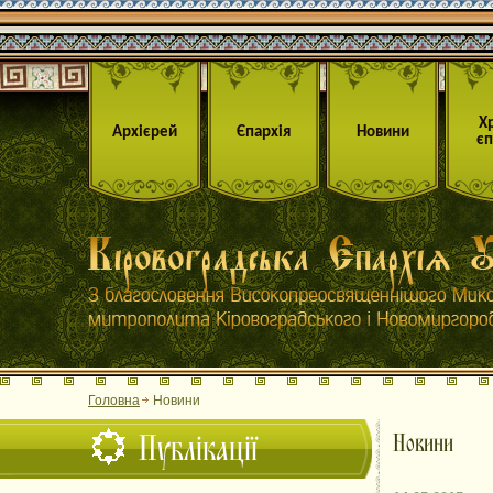
Х
Архієрей
Єпархія
Новини
єп
Головна
Новини
Публікації
Новини