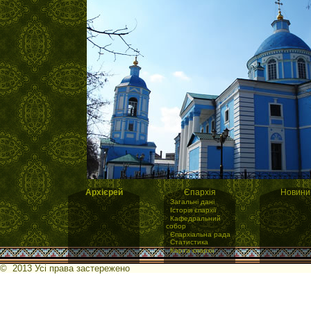
Архієрей
Єпархія
Новини
·
Загальні дані
·
Історія єпархії
·
Кафедральний
собор
·
Єпархіальна рада
·
Статистика
·
Карта єпархії
© 2013 Усі права застережено