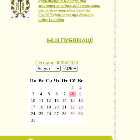
архієпископа Іоасафа про
молитви за воїнів, які виконують
свій військовий обов'язок на
Сході України та про духовну
опіку їх родин
ІНШІ ПУБЛІКАЦІЇ