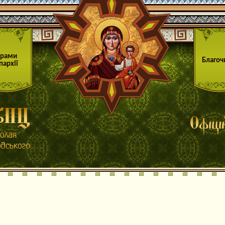
Храми
Благоч
пархії