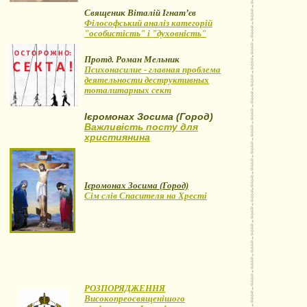
Священик Віталій Ігнат’єв
Філософський аналіз категорій
"особистість" і "духовність"
Протд. Роман Мельник
Психонасилие - главная проблема
деятельности деструктивных
тоталитарных сект
Ієромонах Зосима (Город)
Важливість посту для
християнина
Ієромонах Зосима (Город)
Сім слів Спасителя на Хресті
РОЗПОРЯДЖЕННЯ
Високопреосвященішого