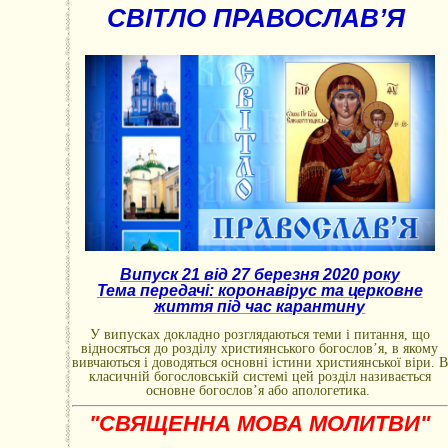
СВІТЛО ПРАВОСЛАВ’Я
Випуск 21 від 27 березня 2020 року
Тема передачі: коронавірус та церковне
життя під час карантину
У випусках докладно розглядаються теми і питання, що
відносяться до розділу християнського богослов’я, в якому
вивчаються і доводяться основні істини християнської віри. В
класичній богословській системі цей розділ називається
основне богослов’я або апологетика.
"СВЯЩЕННА МОВА МОЛИТВИ"