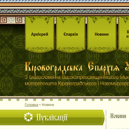
Архієрей
Єпархія
Новини
є
Головна
Новини
Публікації
Новини