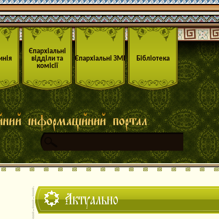
Єпархіальні
инія
відділи та
Єпархіальні ЗМІ
Бібліотека
комісії
Актуально