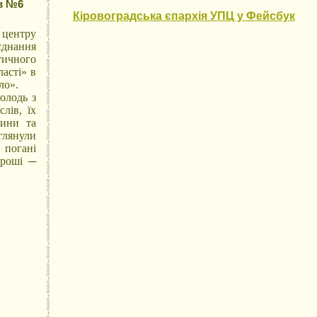
ів №6
Кіровоградська єпархія УПЦ у Фейсбук
 центру
єднання
тичного
ласті» в
ло».
олодь з
лів, їх
чини та
еглянули
 погані
ороші ─