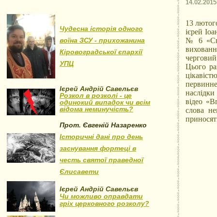
14.02.2015
13 лютог
Чудесна історія одного
ієрей Іо
воїна ЗСУ - прихожанина
№ 6 «Спе
вихованн
Кіровоградської єпархії
черговий
УПЦ
Цього ра
цікавіст
первинн
Ієрей Андрій Савельєв
наслідки
Розкол в розколі - це
відео «В
одинокий випадок чи всім
відома неминучість?
слова не
приносят
Прот. Євгеній Назаренко
Історичні дані про день
заснування фортеці в
честь святої праведної
Єлисавети
Ієрей Андрій Савельєв
Чи можливо оправдати
гріх церковного розколу?