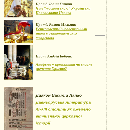
Протд. Іоанн Ганчин
Чи є "московською" Українська
Православна Церква
Протд. Роман Мельник
Естественный нравственный
закон в святоотеческих
творениях
Прот. Андрій Бобрик
Анафема – прокляття чи власне
зречення Христа?
Диякон Василій Лапко
Давньоруська література
XI-XIII століть як джерело
вітчизняної церковної
історії