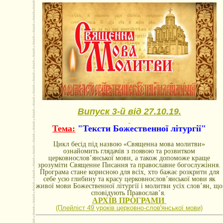
Випуск 3-й від 27.10.19.
Тема:
"Тексти Божественної літургії"
Цикл бесід під назвою «Священна мова молитви»
ознайомить глядачів з появою та розвитком
церковнослов’янської мови, а також допоможе краще
зрозуміти Священне Писання та православне богослужіння.
Програма стане корисною для всіх, хто бажає розкрити для
себе усю глибину та красу церковнослов’янської мови як
живої мови Божественної літургії і молитви усіх слов’ян, що
сповідують Православ’я.
АРХІВ ПРОГРАМИ
(Плейліст 49 уроків церковно-словꞌянської мови)