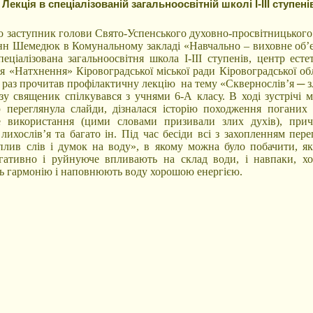
Лекція в спеціалізованій загальноосвітній школі І-ІІІ ступен
о заступник голови Свято-Успенського духовно-просвітницького
анн Шемедюк в Комунальному закладі «Навчально – виховне об’
ціалізована загальноосвітня школа І-ІІІ ступенів, центр есте
я «Натхнення» Кіровоградської міської ради Кіровоградської об
 раз прочитав профілактичну лекцію на тему «Сквернослів’я ─ з
зу священик спілкувався з учнями 6-А класу. В ході зустрічі м
ю переглянула слайди, дізналася історію походження поганих с
е використання (цими словами призивали злих духів), при
 лихослів’я та багато ін. Під час бесіди всі з захопленням пер
плив слів і думок на воду», в якому можна було побачити, як
гативно і руйнуюче впливають на склад води, і навпаки, х
ь гармонію і наповнюють воду хорошою енергією.