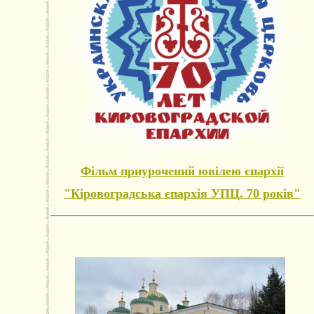
Фільм приурочений ювілею єпархії
"Кіровоградська єпархія УПЦ. 70 років"