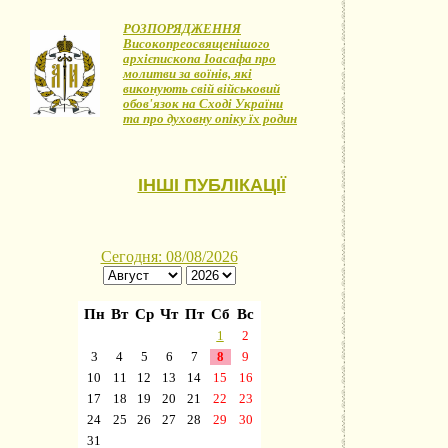
РОЗПОРЯДЖЕННЯ
Високопреосвященішого
архієпископа Іоасафа про
молитви за воїнів, які
виконують свій військовий
обов'язок на Сході України
та про духовну опіку їх родин
ІНШІ ПУБЛІКАЦІЇ