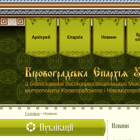
Х
Архієрей
Єпархія
Новини
єп
Головна
Новини
Публікації
Новини