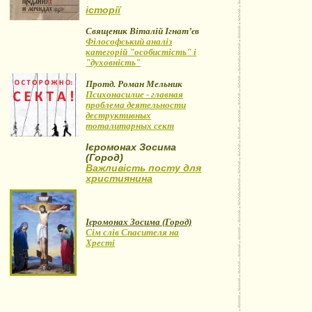
історії
Священик Віталій Ігнат’єв
Філософський аналіз
категорій "особистість" і
"духовність"
Протд. Роман Мельник
Психонасилие - главная
проблема деятельности
деструктивных
тоталитарных сект
Ієромонах Зосима
(Город)
Важливість посту для
християнина
Ієромонах Зосима (Город)
Сім слів Спасителя на
Хресті