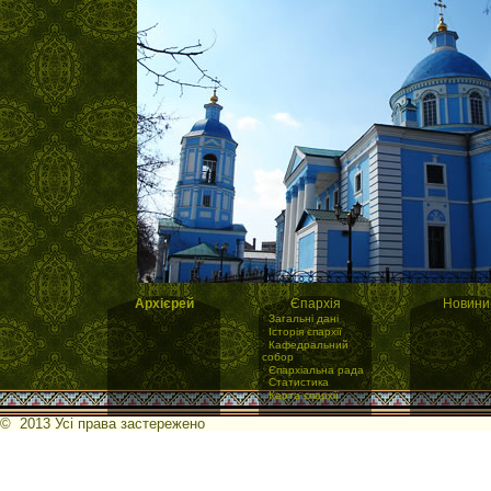
Архієрей
Єпархія
Новини
·
Загальні дані
·
Історія єпархії
·
Кафедральний
собор
·
Єпархіальна рада
·
Статистика
·
Карта єпархії
© 2013 Усі права застережено