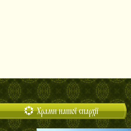
Храми нашої єпархії