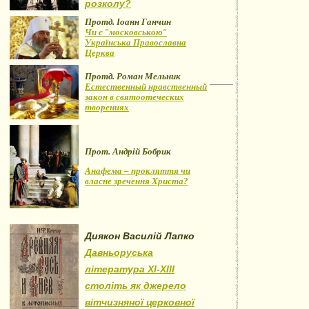
розколу?
Протд. Іоанн Ганчин
Чи є "московською"
Українська Православна
Церква
Протд. Роман Мельник
Естественный нравственный
закон в святоотеческих
творениях
Прот. Андрій Бобрик
Анафема – прокляття чи
власне зречення Христа?
Диякон Василій Лапко
Давньоруська
література XI-XIII
століть як джерело
вітчизняної церковної