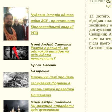
13.02.2015
Сл
це
Чудесна історія одного
13 лютого, 
відвідав з п
воїна ЗСУ - прихожанина
хоспісному о
Кіровоградської єпархії
для духовної
УПЦ
Священик Ан
ними на тему
після цього
Ієрей Андрій Савельєв
батюшка кожн
Розкол в розколі - це
одинокий випадок чи
всім відома
неминучість?
Прот. Євгеній
Назаренко
Історичні дані про день
заснування фортеці в
честь святої праведної
Єлисавети
Ієрей Андрій Савельєв
Чи можливо оправдати
гріх церковного