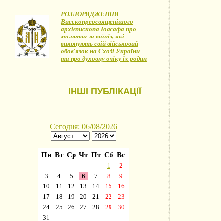
РОЗПОРЯДЖЕННЯ
Високопреосвященішого
архієпископа Іоасафа про
молитви за воїнів, які
виконують свій військовий
обов'язок на Сході України
та про духовну опіку їх родин
ІНШІ ПУБЛІКАЦІЇ