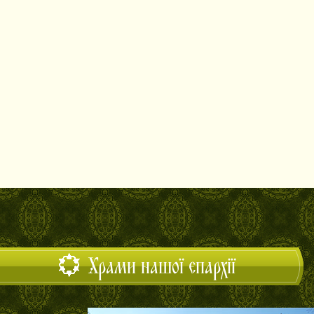
Храми нашої єпархії