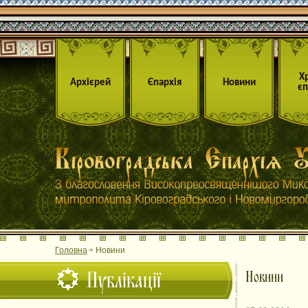
Х
Архієрей
Єпархія
Новини
єп
Головна
Новини
Публікації
Новини