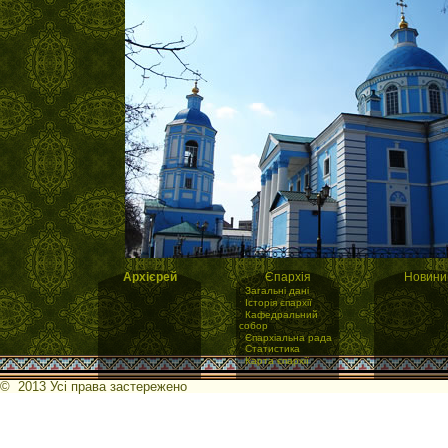
Архієрей
Єпархія
Новини
·
Загальні дані
·
Історія єпархії
·
Кафедральний
собор
·
Єпархіальна рада
·
Статистика
·
Карта єпархії
© 2013 Усі права застережено