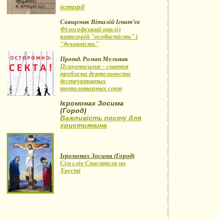
історії
Священик Віталій Ігнат’єв
Філософський аналіз
категорій "особистість" і
"духовність"
Протд. Роман Мельник
Психонасилие - главная
проблема деятельности
деструктивных
тоталитарных сект
Ієромонах Зосима
(Город)
Важливість посту для
християнина
Ієромонах Зосима (Город)
Сім слів Спасителя на
Хресті