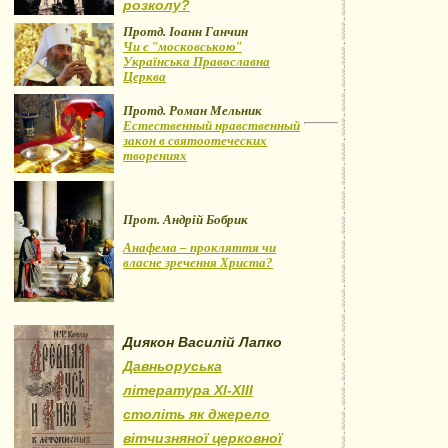
розколу?
Протд. Іоанн Ганчин
Чи є "московською"
Українська Православна
Церква
Протд. Роман Мельник
Естественный нравственный
закон в святоотеческих
творениях
Прот. Андрій Бобрик
Анафема – прокляття чи
власне зречення Христа?
Диякон Василій Лапко
Давньоруська
література XI-XIII
століть як джерело
вітчизняної церковної