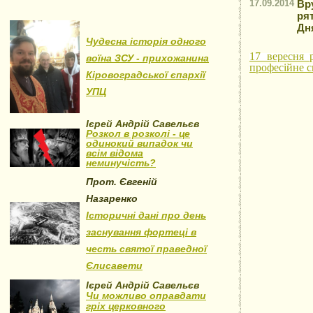
17.09.2014
Вр
ря
Дн
Чудесна історія одного
17 вересня 
воїна ЗСУ - прихожанина
професійне с
Кіровоградської єпархії
УПЦ
Ієрей Андрій Савельєв
Розкол в розколі - це
одинокий випадок чи
всім відома
неминучість?
Прот. Євгеній
Назаренко
Історичні дані про день
заснування фортеці в
честь святої праведної
Єлисавети
Ієрей Андрій Савельєв
Чи можливо оправдати
гріх церковного