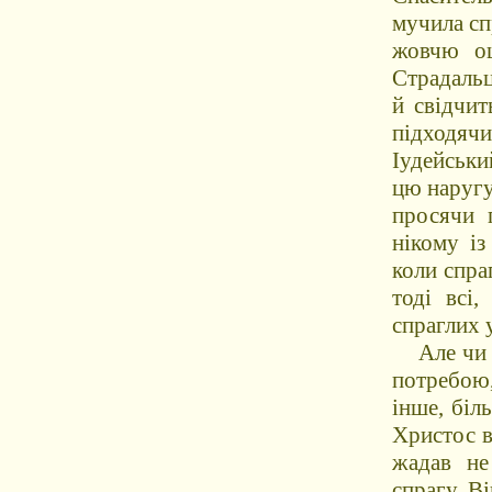
мучила сп
жовчю оц
Страдальц
й свідчит
підходячи
Іудейськи
цю наругу
просячи 
нікому із
коли спра
тоді всі,
спраглих 
Але чи б
потребою,
інше, біл
Христос в
жадав не
спрагу. В