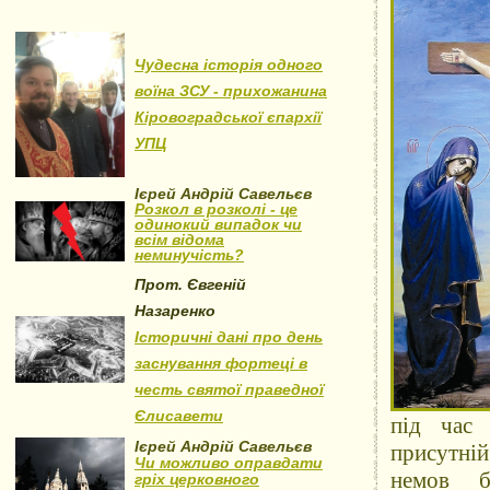
Чудесна історія одного
воїна ЗСУ - прихожанина
Кіровоградської єпархії
УПЦ
Ієрей Андрій Савельєв
Розкол в розколі - це
одинокий випадок чи
всім відома
неминучість?
Прот. Євгеній
Назаренко
Історичні дані про день
заснування фортеці в
честь святої праведної
Єлисавети
під час 
Ієрей Андрій Савельєв
присутній
Чи можливо оправдати
немов б
гріх церковного