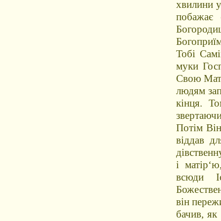
хвилини у
побажає 
Богороди
Богоприїм
Тобі Самі
муки Госп
Свою Маті
людям зап
кінця. Т
звертаючи
Потім Він
віддав д
дівственн
і матірʻ
всюди І
Божествен
він переж
бачив, як