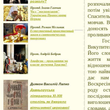
розколу?
розпочали
Протд. Іоанн Ганчин
потім уві
Чи є "московською"
Українська Православна
Спаситель
Церква
мовчав. В
Протд. Роман Мельник
доносять
Естественный нравственный
проливаюч
закон в святоотеческих
творениях
Господь
Викупител
Його слов
Прот. Андрій Бобрик
життя к
Анафема – прокляття чи
відношенн
власне зречення Христа?
тою найв
дає нам
Воскресін
Диякон Василій Лапко
роду ост
Давньоруська
послідов
література XI-XIII
виголоше
століть як джерело
словами,
вітчизняної церковної