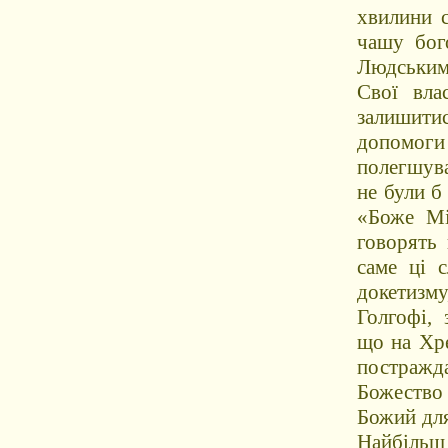
хвилини с
чашу бог
Людським,
Свої вла
залишити
допомоги
полегшува
не були б
«Боже Мі
говорять 
саме ці 
докетизму
Голгофі,
що на Хре
постражд
Божество
Божий для
Найбільш 