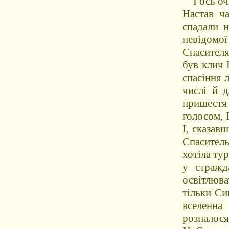
І ось очі
Настав ча
спадали н
невідом
Спасителя
був клич 
спасіння 
числі й д
пришестя
голосом, 
І, сказав
Спаситель
хотіла ту
у стражд
освітлюв
тільки Си
вселенна
розпалося