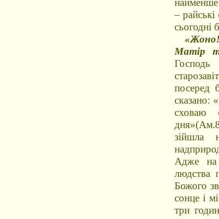
найменше 
– райські 
сьогодні 
«Жоно!
Матір тв
Господь 
старозаві
посеред 
сказано: «
сховаю 
дня»(Ам.
зійшла 
надприро
Адже на 
людства п
Божого зв
сонце і м
три годин