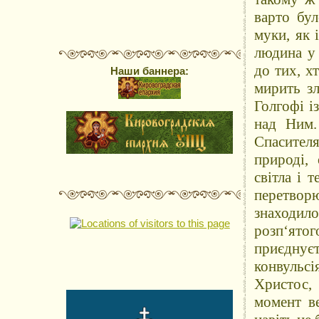
варто бул
муки, як 
людина у 
до тих, х
Наши баннера:
мирить зл
Голгофі і
над Ним.
Спасител
природі,
світла і 
перетвор
знаходило
розпʻятого
приєднуєт
конвульс
Христос, 
момент ве