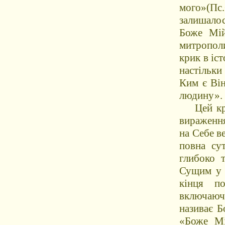
мого»(Пс
залишалос
Боже Мій
митропол
крик в іс
настільки
Ким є Він
людину».
Цей крик
вираження
на Себе в
повна су
глибоко 
Сущим у 
кінця по
включаючи
називає Б
«Боже Мі