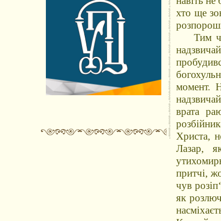
навіть не
хто ще зо
розпороши
Тим часо
надзвича
пробудивс
богохульн
момент. 
надзвичай
врата ра
розбійник
Христа, н
Лазар, я
утихомирю
притчі, ж
чув розіп
як розлюч
насміхає