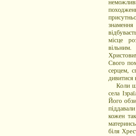
неможли
походже
присутнь
знамення
відбуваєт
місце ро
вільним
Христови
Свого пом
серцем, 
дивитися 
Коли ще н
села Ізра
Його обзи
піддавали
кожен так
материнсь
біля Хрес