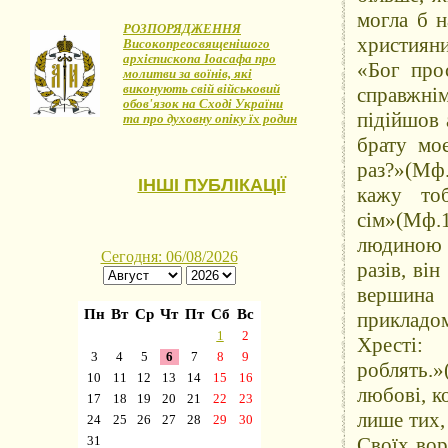
могла б н
РОЗПОРЯДЖЕННЯ
християни
Високопреосвященішого
архієпископа Іоасафа про
«Бог про
молитви за воїнів, які
виконують свій військовий
справжні
обов'язок на Сході України
підійшов 
та про духовну опіку їх родин
брату мо
раз?»(Мф.
ІНШІ ПУБЛІКАЦІЇ
кажу то
сім»(Мф.1
людиною 
разів, ві
вершина 
прикладо
Хресті:
роблять.»
любові, к
лише тих,
Своїх вор