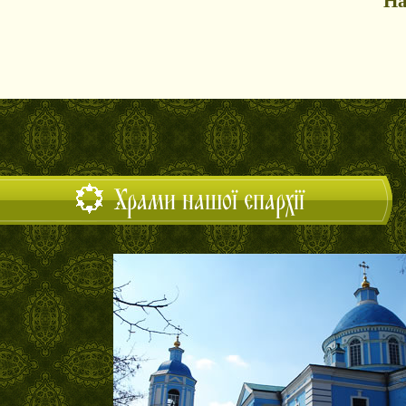
На
Храми нашої єпархії