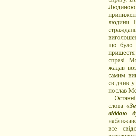
Людиною,
принижен
людини. 
страждань
виголошен
що було 
пришестя 
спразі М
жадав во
самим ви
свідчив у
послав Ме
Останніми
слова
«Зв
віддаю д
наближавс
все свід