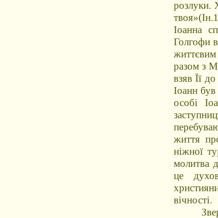
розлуки. 
твоя»(Ін.
Іоанна с
Голгофи в
життєвим
разом з М
взяв Її до
Іоанн був
особі Іо
заступни
перебуваю
життя пр
ніжної ту
молитва д
це духо
християни
вічності.
Звернув