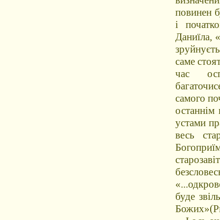
визначен
повинен б
і початк
Даниїла, «
зруйнуєть
саме стоя
час ос
багаточис
самого по
останнім 
устами пр
весь ста
Богопри
старозаві
безсловес
«...одкро
буде звіл
Божих»(Ри