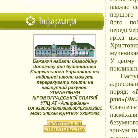
вважає с
першого 
Інформація
його по
передсме
гріха ць
Христов
мученикам
У цьому с
Бажаючі надати благодійну
допомогу для будівництва
покликанн
Єпархіального Управління та
Наступне
недільної школи можуть
перерахувати кошти на
адресова
наступний рахунок:
поряд:
«
УПРАВЛІННЯ
КІРОВОГРАДСЬКОЇ ЄПАРХІЇ
раю»(Лк.2
УПЦ АТ «Альфабанк»
Євангеліє
UA 933003460000026004022023801
МФО 300346 ЄДРПОУ 23091904
насміхал
безумног
ФОТОГРАФИИ
зрозуміти
СТРОИТЕЛЬСТВА
такому ж 