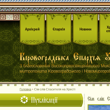
Х
Архієрей
Єпархія
Новини
єп
Головна
Сім слів Спасителя на Хресті
Публікації
Сім слів С