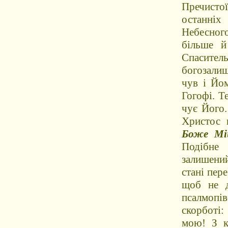
Пречисто
останніх
Небесного
більше й
Спаситель
богозалиш
чув і Йом
Гогофі. Т
чує Його.
Христос 
Боже Мій
Подібне 
залишений
стані пер
щоб не д
псалмопів
скорботі
мою! З к