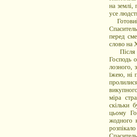
на землі,
усе людст
Готовий п
Спаситель
перед см
слово на 
Після то
Господь о
лозного, 
їжею, ні 
пролилися
викупног
міра стр
скільки б
цьому Го
жодного к
розпікал
Спасител