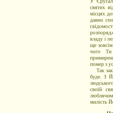
У Єрусали
святих ві
місцях до
давно спо
свідомост
розпоряд
владу і п
ще зовсім
чого Ти
примирени
помер з у
Так закін
буде. З Й
людського
своїй св
люблячим
милість Й