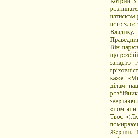
Котрий з
розпинате
натиском 
його злосл
Владику.
Праведни
Він царюв
що розбій
занадто 
гріховніс
каже: «Ми
ділам на
розбійник
звертаюч
«помʻян
Твоє!»(Л
помираюч
Жертви. 