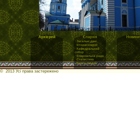
Архієрей
Єпархія
Новини
·
Загальні дані
·
Історія єпархії
·
Кафедральний
собор
·
Єпархіальна рада
·
Статистика
·
Карта єпархії
© 2013 Усі права застережено