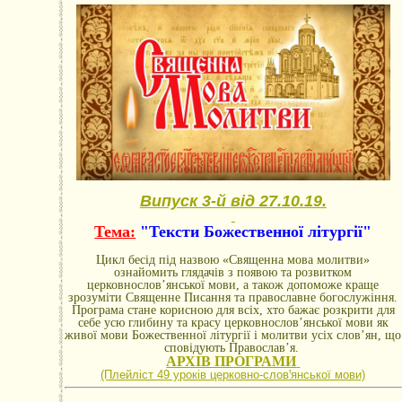
Випуск 3-й від 27.10.19.
Тема:
"Тексти Божественної літургії"
Цикл бесід під назвою «Священна мова молитви»
ознайомить глядачів з появою та розвитком
церковнослов’янської мови, а також допоможе краще
зрозуміти Священне Писання та православне богослужіння.
Програма стане корисною для всіх, хто бажає розкрити для
себе усю глибину та красу церковнослов’янської мови як
живої мови Божественної літургії і молитви усіх слов’ян, що
сповідують Православ’я.
АРХІВ ПРОГРАМИ
(Плейліст 49 уроків церковно-словꞌянської мови)