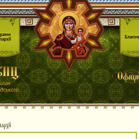
Храми
Благоч
пархії
архії