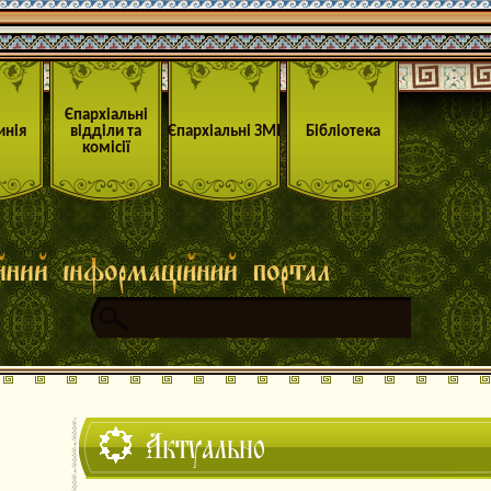
Єпархіальні
инія
відділи та
Єпархіальні ЗМІ
Бібліотека
комісії
Актуально