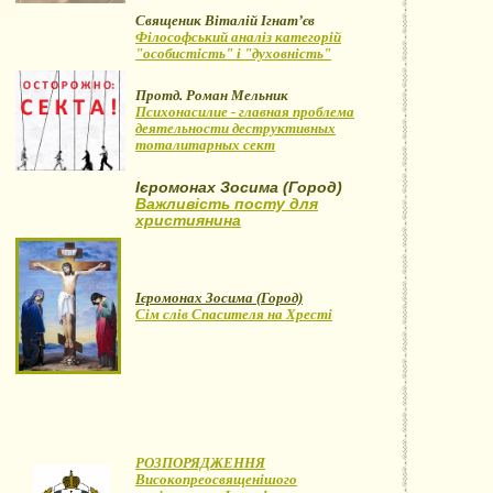
Священик Віталій Ігнат’єв
Філософський аналіз категорій
"особистість" і "духовність"
Протд. Роман Мельник
Психонасилие - главная проблема
деятельности деструктивных
тоталитарных сект
Ієромонах Зосима (Город)
Важливість посту для
християнина
Ієромонах Зосима (Город)
Сім слів Спасителя на Хресті
РОЗПОРЯДЖЕННЯ
Високопреосвященішого