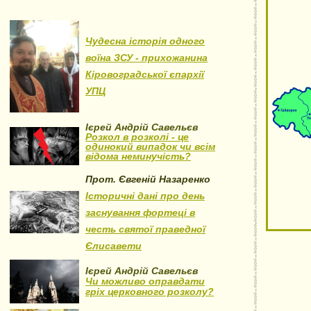
Чудесна історія одного
воїна ЗСУ - прихожанина
Кіровоградської єпархії
УПЦ
Ієрей Андрій Савельєв
Розкол в розколі - це
одинокий випадок чи всім
відома неминучість?
Прот. Євгеній Назаренко
Історичні дані про день
заснування фортеці в
честь святої праведної
Єлисавети
Ієрей Андрій Савельєв
Чи можливо оправдати
гріх церковного розколу?