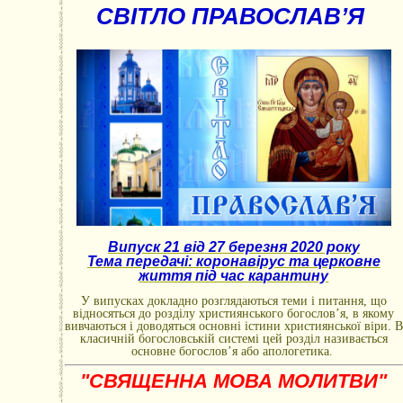
СВІТЛО ПРАВОСЛАВ’Я
Випуск 21 від 27 березня 2020 року
Тема передачі: коронавірус та церковне
життя під час карантину
У випусках докладно розглядаються теми і питання, що
відносяться до розділу християнського богослов’я, в якому
вивчаються і доводяться основні істини християнської віри. В
класичній богословській системі цей розділ називається
основне богослов’я або апологетика.
"СВЯЩЕННА МОВА МОЛИТВИ"