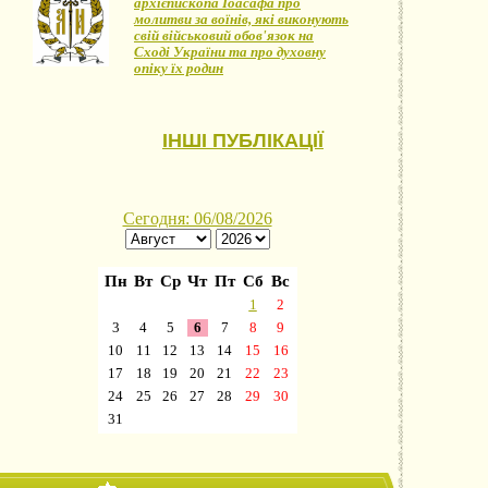
архієпископа Іоасафа про
молитви за воїнів, які виконують
свій військовий обов'язок на
Сході України та про духовну
опіку їх родин
ІНШІ ПУБЛІКАЦІЇ