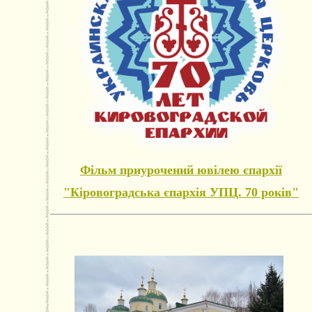
Фільм приурочений ювілею єпархії
"Кіровоградська єпархія УПЦ. 70 років"