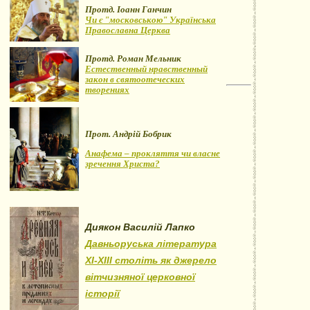
Протд. Іоанн Ганчин
Чи є "московською" Українська
Православна Церква
Протд. Роман Мельник
Естественный нравственный
закон в святоотеческих
творениях
Прот. Андрій Бобрик
Анафема – прокляття чи власне
зречення Христа?
Диякон Василій Лапко
Давньоруська література
XI-XIII століть як джерело
вітчизняної церковної
історії