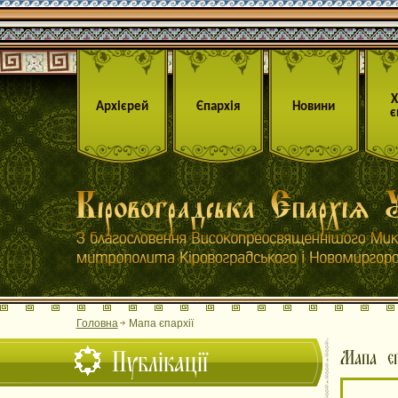
Архієрей
Єпархія
Новини
є
Головна
Мапа єпархії
Публікації
Мапа єп