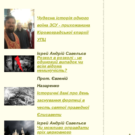
Чудесна історія одного
воїна ЗСУ - прихожанина
Кіровоградської єпархії
УПЦ
Ієрей Андрій Савельєв
Розкол в розколі - це
одинокий випадок чи
всім відома
неминучість?
Прот. Євгеній
Назаренко
Історичні дані про день
заснування фортеці в
честь святої праведної
Єлисавети
Ієрей Андрій Савельєв
Чи можливо оправдати
гріх церковного