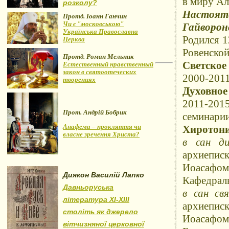
в миру Ал
розколу?
Настояте
Протд. Іоанн Ганчин
Чи є "московською"
Гайворонс
Українська Православна
Родился 1
Церква
Ровенской
Протд. Роман Мельник
Светское
Естественный нравственный
закон в святоотеческих
2000-2011
творениях
Духовное
2011-20
Прот. Андрій Бобрик
семинарии
Анафема – прокляття чи
Хиротони
власне зречення Христа?
в сан ди
архиепис
Иоасафо
Диякон Василій Лапко
Кафедраль
Давньоруська
в сан св
література XI-XIII
архиепис
століть як джерело
Иоасафом
вітчизняної церковної