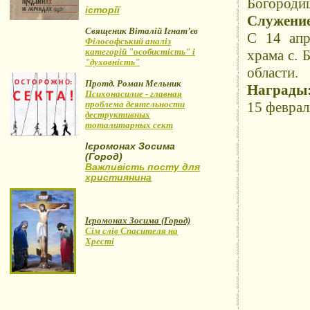
Богородиц
історії
Служение
Священик Віталій Ігнат’єв
С 14 апр
Філософський аналіз
категорій "особистість" і
храма с. 
"духовність"
области.
Протд. Роман Мельник
Награды
Психонасилие - главная
проблема деятельности
15 феврал
деструктивных
тоталитарных сект
Ієромонах Зосима
(Город)
Важливість посту для
християнина
Ієромонах Зосима (Город)
Сім слів Спасителя на
Хресті