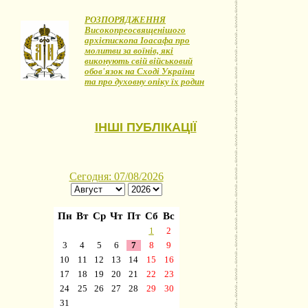
РОЗПОРЯДЖЕННЯ
Високопреосвященішого
архієпископа Іоасафа про
молитви за воїнів, які
виконують свій військовий
обов'язок на Сході України
та про духовну опіку їх родин
ІНШІ ПУБЛІКАЦІЇ