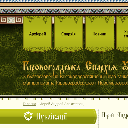
Х
Архієрей
Єпархія
Новини
єп
Головна
Иерей Андрей Алексеевец
Публікації
Иерей Андр