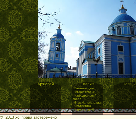
Архієрей
Єпархія
Новини
·
Загальні дані
·
Історія єпархії
·
Кафедральний
собор
·
Єпархіальна рада
·
Статистика
·
Карта єпархії
© 2013 Усі права застережено