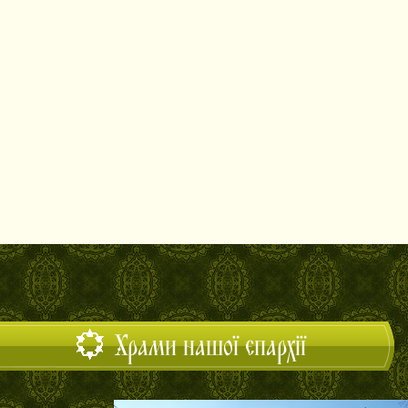
Храми нашої єпархії