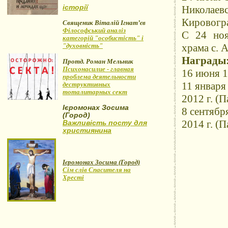
історії
Николаевс
Кировогра
Священик Віталій Ігнат’єв
Філософський аналіз
С 24 ноя
категорій "особистість" і
"духовність"
храма с. 
Награды
Протд. Роман Мельник
Психонасилие - главная
16 июня 1
проблема деятельности
11 января
деструктивных
тоталитарных сект
2012 г. (
Ієромонах Зосима
8 сентябр
(Город)
2014 г. (П
Важливість посту для
християнина
Ієромонах Зосима (Город)
Сім слів Спасителя на
Хресті