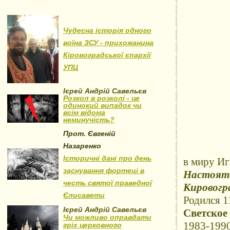
Чудесна історія одного
воїна ЗСУ - прихожанина
Кіровоградської єпархії
УПЦ
Ієрей Андрій Савельєв
Розкол в розколі - це
одинокий випадок чи
всім відома
неминучість?
Прот. Євгеній
Назаренко
Історичні дані про день
в миру Иг
заснування фортеці в
Настоят
честь святої праведної
Кировогра
Єлисавети
Родился 11
Ієрей Андрій Савельєв
Светское
Чи можливо оправдати
1983-1990
гріх церковного