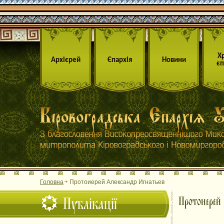
Х
Архієрей
Єпархія
Новини
єп
Головна
Протоиерей Александр Игнатьев
Публікації
Протоиерей