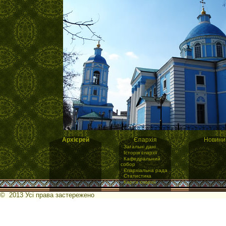
Архієрей
Єпархія
Новини
·
Загальні дані
·
Історія єпархії
·
Кафедральний
собор
·
Єпархіальна рада
·
Статистика
·
Карта єпархії
© 2013 Усі права застережено