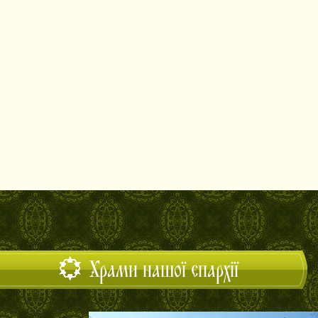
Храми нашої єпархії