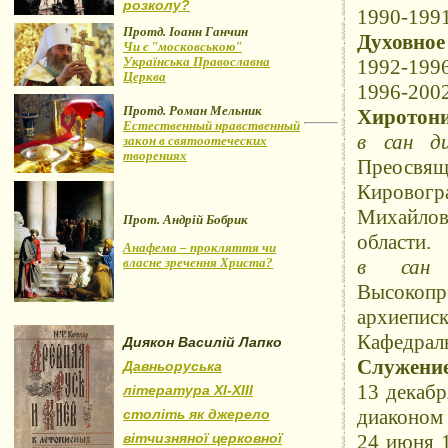
розколу?
1990-1991
Протд. Іоанн Ганчин
Духовное
Чи є "московською"
Українська Православна
1992-1996
Церква
1996-2002
Протд. Роман Мельник
Хиротони
Естественный нравственный
в сан ди
закон в святоотеческих
творениях
Преосвящ
Кировог
Михайлов
Прот. Андрій Бобрик
области.
Анафема – прокляття чи
власне зречення Христа?
в сан 
Высокоп
архиепис
Кафедрал
Диякон Василій Лапко
Служение
Давньоруська
13 декабр
література XI-XIII
диаконом 
століть як джерело
вітчизняної церковної
24 июня 1