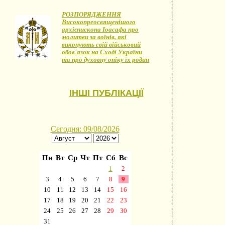
РОЗПОРЯДЖЕННЯ
Високопреосвященішого
архієпископа Іоасафа про
молитви за воїнів, які
виконують свій військовий
обов'язок на Сході України
та про духовну опіку їх родин
ІНШІ ПУБЛІКАЦІЇ