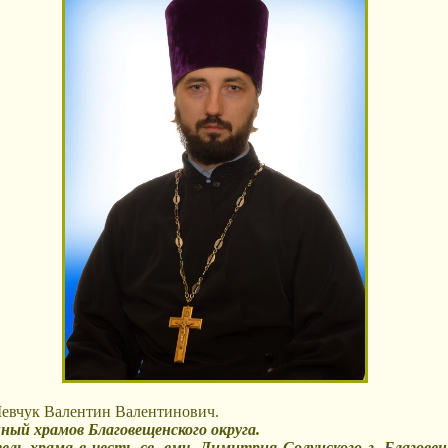
евчук Валентин Валентинович.
ный храмов Благовещенского округа.
ль храма в честь св. вмч. Димитрия Солунского г. Благовещ