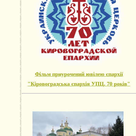
Фільм приурочений ювілею єпархії
"Кіровоградська єпархія УПЦ. 70 років"