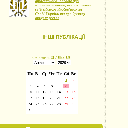
архієпископа Іоасафа про
молитви за воїнів, які виконують
свій військовий обов'язок на
Сході України та про духовну
опіку їх родин
ІНШІ ПУБЛІКАЦІЇ