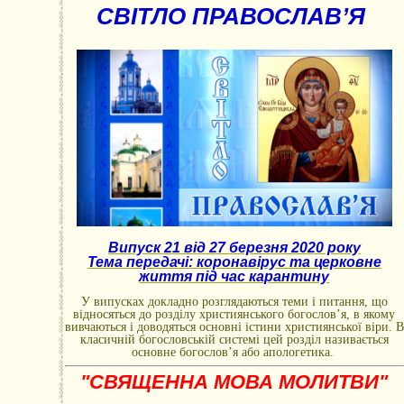
СВІТЛО ПРАВОСЛАВ’Я
Випуск 21 від 27 березня 2020 року
Тема передачі: коронавірус та церковне
життя під час карантину
У випусках докладно розглядаються теми і питання, що
відносяться до розділу християнського богослов’я, в якому
вивчаються і доводяться основні істини християнської віри. В
класичній богословській системі цей розділ називається
основне богослов’я або апологетика.
"СВЯЩЕННА МОВА МОЛИТВИ"