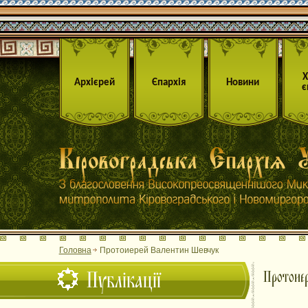
Архієрей
Єпархія
Новини
є
Головна
Протоиерей Валентин Шевчук
Публікації
Протоие