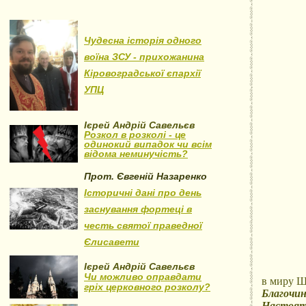
Чудесна історія одного
воїна ЗСУ - прихожанина
Кіровоградської єпархії
УПЦ
Ієрей Андрій Савельєв
Розкол в розколі - це
одинокий випадок чи всім
відома неминучість?
Прот. Євгеній Назаренко
Історичні дані про день
заснування фортеці в
честь святої праведної
Єлисавети
Ієрей Андрій Савельєв
Чи можливо оправдати
в миру Ш
гріх церковного розколу?
Благочин
Настояте