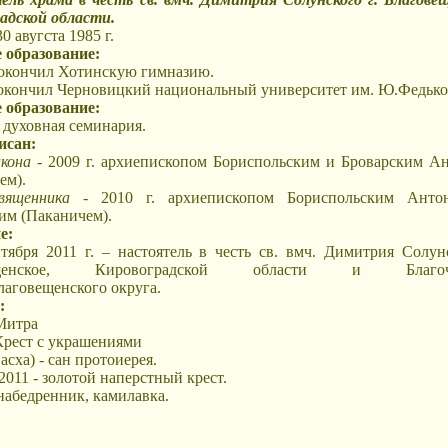
адской области.
0 авугста 1985 г.
 образование:
- окончил Хотинскую гимназию.
– окончил Черновицкий национальный университет им. Ю.Федько
 образование:
 духовная семинария.
исан:
акона
- 2009 г. архиепископом Бориспольским и Броварским А
ем).
вященника
- 2010 г. архиепископом Бориспольским Анто
им (Паканичем).
е:
тября 2011 г. – настоятель в честь св. вмч. Димитрия Солунс
вещенское, Кировоградской области и Благоч
лаговещенского округа.
:
 Митра
 Крест с украшениями
Пасха) - сан протоиерея.
2011 - золотой наперстный крест.
 набедренник, камилавка.