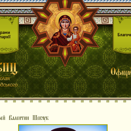
Храми
Благоч
пархії
рей Валентин Шевчук