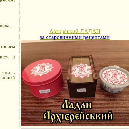
вича.
Авторський ЛАДАН
за старовинними рецептами
нтонием
нием и
кого г.
инный