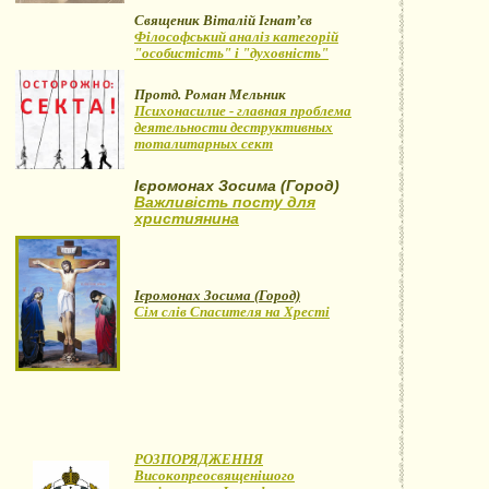
Священик Віталій Ігнат’єв
Філософський аналіз категорій
"особистість" і "духовність"
Протд. Роман Мельник
Психонасилие - главная проблема
деятельности деструктивных
тоталитарных сект
Ієромонах Зосима (Город)
Важливість посту для
християнина
Ієромонах Зосима (Город)
Сім слів Спасителя на Хресті
РОЗПОРЯДЖЕННЯ
Високопреосвященішого