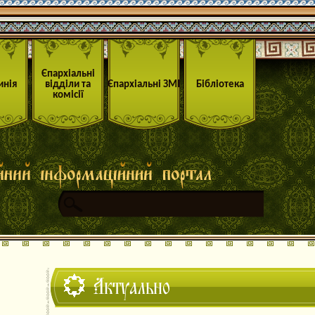
Єпархіальні
инія
відділи та
Єпархіальні ЗМІ
Бібліотека
комісії
Актуально