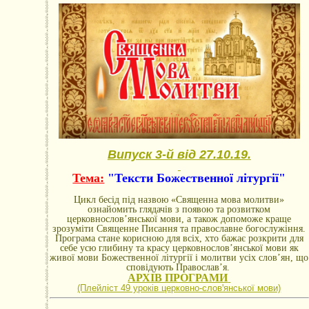
Випуск 3-й від 27.10.19.
Тема:
"Тексти Божественної літургії"
Цикл бесід під назвою «Священна мова молитви»
ознайомить глядачів з появою та розвитком
церковнослов’янської мови, а також допоможе краще
зрозуміти Священне Писання та православне богослужіння.
Програма стане корисною для всіх, хто бажає розкрити для
себе усю глибину та красу церковнослов’янської мови як
живої мови Божественної літургії і молитви усіх слов’ян, що
сповідують Православ’я.
АРХІВ ПРОГРАМИ
(Плейліст 49 уроків церковно-словꞌянської мови)