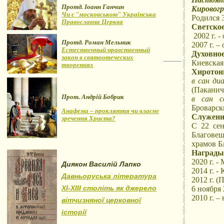
Протд. Іоанн Ганчин
Кировогр
Чи є "московською" Українська
Родился 3
Православна Церква
Светское
2002 г. 
Протд. Роман Мельник
2007 г. 
Естественный нравственный
Духовное
закон в святоотеческих
Киевская
творениях
Хиротон
в сан ди
(Паканич
Прот. Андрій Бобрик
в сан с
Броварск
Анафема – прокляття чи власне
Служени
зречення Христа?
С 22 сен
Благо
храмов Б
Награды
2020 г. -
Диякон Василій Лапко
2014 г. -
Давньоруська література
2012 г. (
XI-XIII століть як джерело
6 ноября 
2010 г. –
вітчизняної церковної
історії