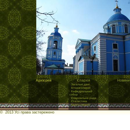
Архієрей
Єпархія
Новини
·
Загальні дані
·
Історія єпархії
·
Кафедральний
собор
·
Єпархіальна рада
·
Статистика
·
Карта єпархії
© 2013 Усі права застережено