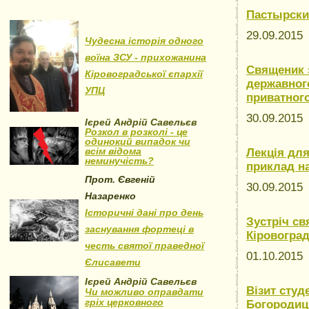
Пастырски
29.09.201
Чудесна історія одного
воїна ЗСУ - прихожанина
Священик з
Кіровоградської єпархії
державног
УПЦ
приватного
30.09.201
Ієрей Андрій Савельєв
Розкол в розколі - це
одинокий випадок чи
всім відома
Лекція для
неминучість?
приклад н
Прот. Євгеній
30.09.201
Назаренко
Історичні дані про день
Зустріч с
заснування фортеці в
Кіровогра
честь святої праведної
01.10.201
Єлисавети
Ієрей Андрій Савельєв
Візит студ
Чи можливо оправдати
гріх церковного
Богородиці