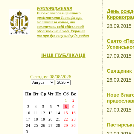
РОЗПОРЯДЖЕННЯ
День рожд
Високопреосвященішого
Кировогра
архієпископа Іоасафа про
молитви за воїнів, які
28.09.201
виконують свій військовий
обов'язок на Сході України
та про духовну опіку їх родин
Свято «Пер
Успенськом
ІНШІ ПУБЛІКАЦІЇ
27.09.201
Священик 
26.09.201
Нове благ
православн
27.09.201
Пастирськ
27.09.201