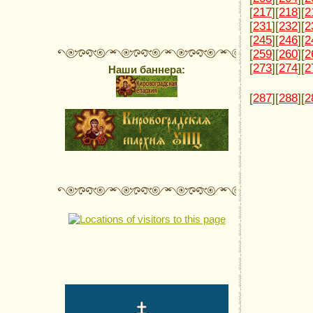
[
217
][
218
][
2
[
231
][
232
][
2
[
245
][
246
][
2
[
259
][
260
][
2
[
273
][
274
][
2
Наши баннера:
[
287
][
288
][
2