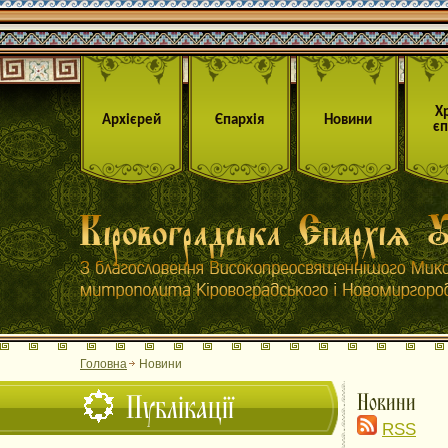
Х
Архієрей
Єпархія
Новини
єп
Головна
Новини
Публікації
Новини
RSS