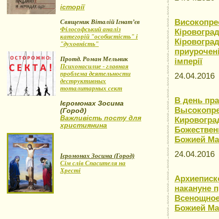
історії
Високопре
Священик Віталій Ігнат’єв
Філософський аналіз
Кіровогра
категорій "особистість" і
Кіровоград
"духовність"
приурочені
Протд. Роман Мельник
імперії
Психонасилие - главная
проблема деятельности
24.04.201
деструктивных
тоталитарных сект
В день пр
Ієромонах Зосима
Высокопре
(Город)
Важливість посту для
Кировогра
християнина
Божествен
Божией Ма
24.04.201
Ієромонах Зосима (Город)
Сім слів Спасителя на
Хресті
Архиеписк
накануне 
Всенощное
Божией Ма