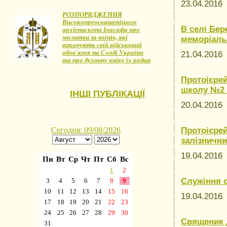
23.04.201
РОЗПОРЯДЖЕННЯ
Високопреосвященішого
В селі Бе
архієпископа Іоасафа про
молитви за воїнів, які
меморіальн
виконують свій військовий
обов'язок на Сході України
21.04.201
та про духовну опіку їх родин
Протоієрей
школу №2 
ІНШІ ПУБЛІКАЦІЇ
20.04.201
Протоієрей
залізнични
19.04.201
Служіння 
19.04.201
Священик Д