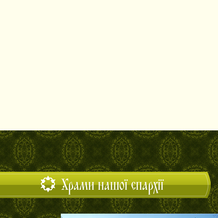
Храми нашої єпархії