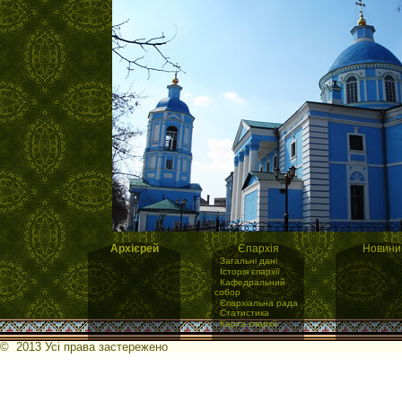
Архієрей
Єпархія
Новини
·
Загальні дані
·
Історія єпархії
·
Кафедральний
собор
·
Єпархіальна рада
·
Статистика
·
Карта єпархії
© 2013 Усі права застережено