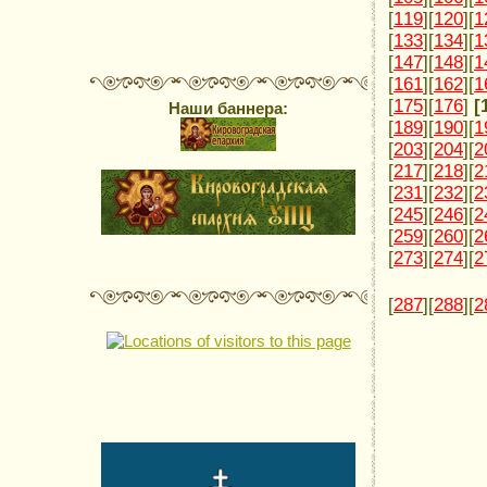
[
119
][
120
][
1
[
133
][
134
][
1
[
147
][
148
][
1
[
161
][
162
][
1
[
175
][
176
]
[
Наши баннера:
[
189
][
190
][
1
[
203
][
204
][
2
[
217
][
218
][
2
[
231
][
232
][
2
[
245
][
246
][
2
[
259
][
260
][
2
[
273
][
274
][
2
[
287
][
288
][
2