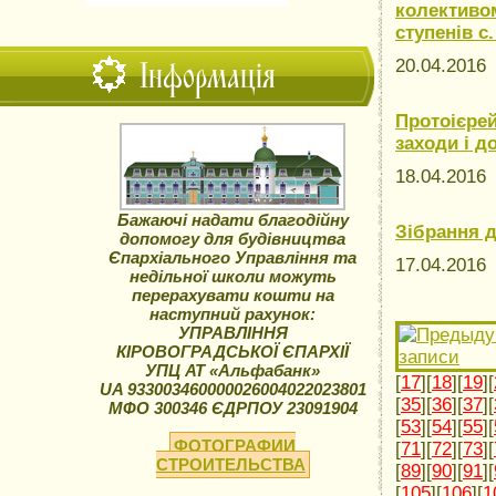
колективом
ступенів с
Інформація
20.04.201
Протоієрей
заходи і д
18.04.201
Бажаючі надати благодійну
Зібрання 
допомогу для будівництва
Єпархіального Управління та
17.04.201
недільної школи можуть
перерахувати кошти на
наступний рахунок:
УПРАВЛІННЯ
КІРОВОГРАДСЬКОЇ ЄПАРХІЇ
УПЦ АТ «Альфабанк»
[
17
][
18
][
19
][
UA 933003460000026004022023801
[
35
][
36
][
37
][
МФО 300346 ЄДРПОУ 23091904
[
53
][
54
][
55
][
ФОТОГРАФИИ
[
71
][
72
][
73
][
СТРОИТЕЛЬСТВА
[
89
][
90
][
91
][
[
105
][
106
][
1