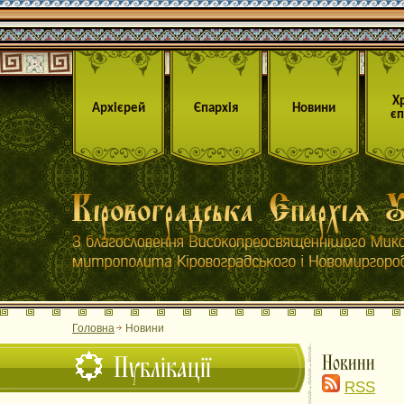
Х
Архієрей
Єпархія
Новини
єп
Головна
Новини
Публікації
Новини
RSS