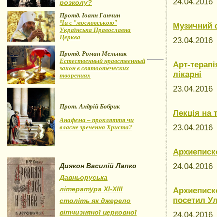
24.04.201
розколу?
Протд. Іоанн Ганчин
Чи є "московською"
Музичний 
Українська Православна
Церква
23.04.201
Протд. Роман Мельник
Естественный нравственный
Арт-терапі
закон в святоотеческих
лікарні
творениях
23.04.201
Прот. Андрій Бобрик
Лекція на
Анафема – прокляття чи
23.04.201
власне зречення Христа?
Архиеписк
Диякон Василій Лапко
24.04.201
Давньоруська
література XI-XIII
Архиеписк
посетил У
століть як джерело
вітчизняної церковної
24.04.201