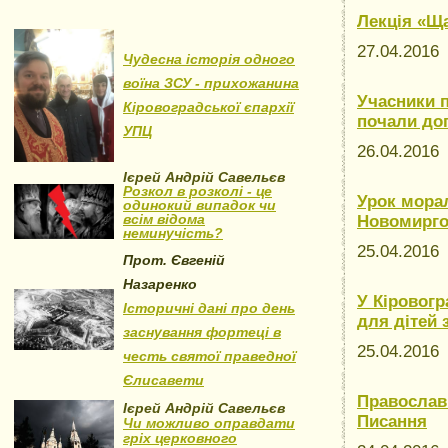
Лекція «Щ
27.04.201
Чудесна історія одного
воїна ЗСУ - прихожанина
Учасники 
Кіровоградської єпархії
почали до
УПЦ
26.04.201
Ієрей Андрій Савельєв
Розкол в розколі - це
Урок морал
одинокий випадок чи
всім відома
Новомирго
неминучість?
25.04.201
Прот. Євгеній
Назаренко
У Кіровогр
Історичні дані про день
для дітей
заснування фортеці в
25.04.201
честь святої праведної
Єлисавети
Православ
Ієрей Андрій Савельєв
Писання
Чи можливо оправдати
гріх церковного