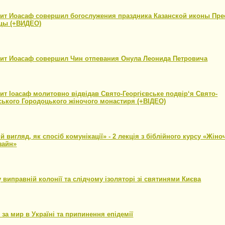
ит Иоасаф совершил богослужения праздника Казанской иконы Пре
цы (+ВИДЕО)
1
ит Иоасаф совершил Чин отпевания Онула Леонида Петровича
1
т Іоасаф молитовно відвідав Свято-Георгієвське подвір‘я Свято-
ького Городоцького жіночого монастиря (+ВІДЕО)
21
й вигляд, як спосіб комунікації» - 2 лекція з біблійного курсу «Жіноч
зайн»
21
 виправній колонії та слідчому ізоляторі зі святинями Києва
21
за мир в Україні та припинення епідемії