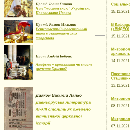
Протд. Іоанн Ганчин
Соціально
Чи є "московською" Українська
15.11.202
Православна Церква
Протд. Роман Мельник
В Кафедр
Естественный нравственный
(+ВИДЕО)
закон в святоотеческих
15.11.202
творениях
Митропол
архипаст
Прот. Андрій Бобрик
14.11.202
Анафема – прокляття чи власне
зречення Христа?
Престави
Сташиши
13.11.202
Диякон Василій Лапко
Митрополи
Давньоруська література
08.11.202
XI-XIII століть як джерело
вітчизняної церковної
Митропол
історії
07.11.202