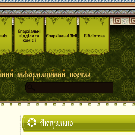
Єпархіальні
инія
відділи та
Єпархіальні ЗМІ
Бібліотека
комісії
Актуально