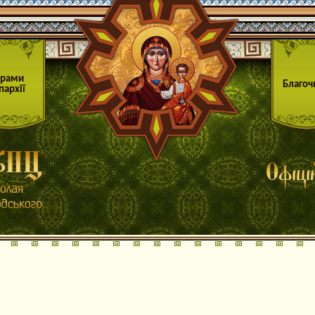
Храми
Благоч
пархії