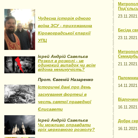
Митрополи
Под’єльсь
23.11.202
Чудесна історія одного
воїна ЗСУ - прихожанина
Бесіда с
Кіровоградської єпархії
23.11.202
УПЦ
Митропол
Ієрей Андрій Савельєв
Семидубы 
Розкол в розколі - це
21.11.202
одинокий випадок чи всім
відома неминучість?
Паломниц
Прот. Євгеній Назаренко
14.11.202
Історичні дані про день
заснування фортеці в
Відпочино
честь святої праведної
16.11.202
Єлисавети
Ієрей Андрій Савельєв
Добре сер
Чи можливо оправдати
16.11.202
гріх церковного розколу?