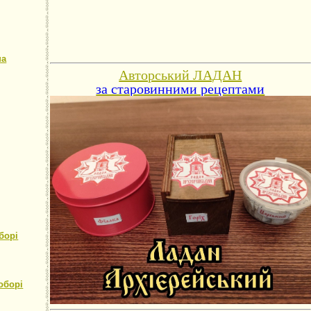
на
Авторський ЛАДАН
за старовинними рецептами
борі
оборі