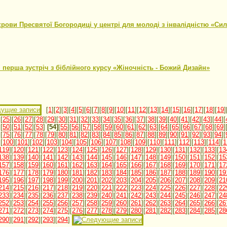
21
рови Пресвятої Богородиці у центрі для молоді з інвалідністю «Сил
21
 перша зустріч з біблійного курсу «Жіночність - Божий Дизайн»
21
[
1
][
2
][
3
][
4
][
5
][
6
][
7
][
8
][
9
][
10
][
11
][
12
][
13
][
14
][
15
][
16
][
17
][
18
][
19
]
][
25
][
26
][
27
][
28
][
29
][
30
][
31
][
32
][
33
][
34
][
35
][
36
][
37
][
38
][
39
][
40
][
41
][
42
][
43
][
44
][
][
50
][
51
][
52
][
53
]
[54]
[
55
][
56
][
57
][
58
][
59
][
60
][
61
][
62
][
63
][
64
][
65
][
66
][
67
][
68
][
69
]
][
75
][
76
][
77
][
78
][
79
][
80
][
81
][
82
][
83
][
84
][
85
][
86
][
87
][
88
][
89
][
90
][
91
][
92
][
93
][
94
][
][
100
][
101
][
102
][
103
][
104
][
105
][
106
][
107
][
108
][
109
][
110
][
111
][
112
][
113
][
114
][
1
119
][
120
][
121
][
122
][
123
][
124
][
125
][
126
][
127
][
128
][
129
][
130
][
131
][
132
][
133
][
13
138
][
139
][
140
][
141
][
142
][
143
][
144
][
145
][
146
][
147
][
148
][
149
][
150
][
151
][
152
][
15
157
][
158
][
159
][
160
][
161
][
162
][
163
][
164
][
165
][
166
][
167
][
168
][
169
][
170
][
171
][
17
176
][
177
][
178
][
179
][
180
][
181
][
182
][
183
][
184
][
185
][
186
][
187
][
188
][
189
][
190
][
19
195
][
196
][
197
][
198
][
199
][
200
][
201
][
202
][
203
][
204
][
205
][
206
][
207
][
208
][
209
][
21
214
][
215
][
216
][
217
][
218
][
219
][
220
][
221
][
222
][
223
][
224
][
225
][
226
][
227
][
228
][
22
233
][
234
][
235
][
236
][
237
][
238
][
239
][
240
][
241
][
242
][
243
][
244
][
245
][
246
][
247
][
24
252
][
253
][
254
][
255
][
256
][
257
][
258
][
259
][
260
][
261
][
262
][
263
][
264
][
265
][
266
][
26
271
][
272
][
273
][
274
][
275
][
276
][
277
][
278
][
279
][
280
][
281
][
282
][
283
][
284
][
285
][
28
290
][
291
][
292
][
293
][
294
]