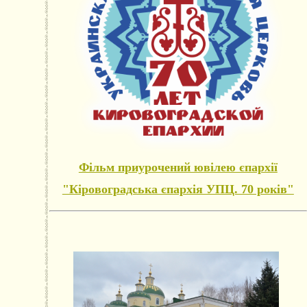
Фільм приурочений ювілею єпархії
"Кіровоградська єпархія УПЦ. 70 років"