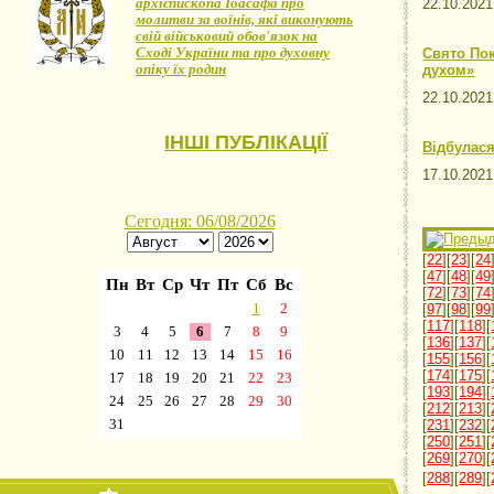
архієпископа Іоасафа про
22.10.20
молитви за воїнів, які виконують
свій військовий обов'язок на
Сході України та про духовну
Свято Пок
опіку їх родин
духом»
22.10.20
ІНШІ ПУБЛІКАЦІЇ
Відбулася
17.10.20
[
22
][
23
][
24
[
47
][
48
][
49
[
72
][
73
][
74
[
97
][
98
][
99
[
117
][
118
][
[
136
][
137
][
[
155
][
156
][
[
174
][
175
][
[
193
][
194
][
[
212
][
213
][
[
231
][
232
][
[
250
][
251
][
[
269
][
270
][
[
288
][
289
][