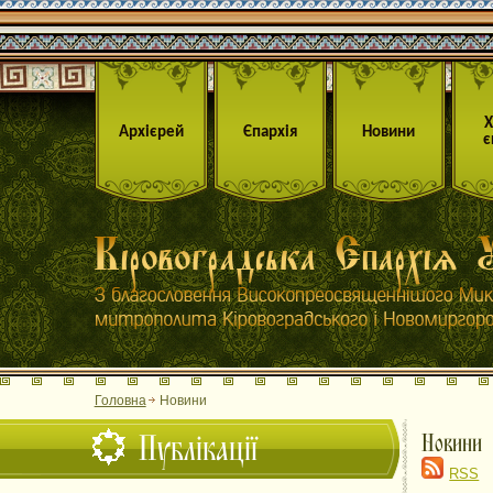
Архієрей
Єпархія
Новини
є
Головна
Новини
Публікації
Новини
RSS