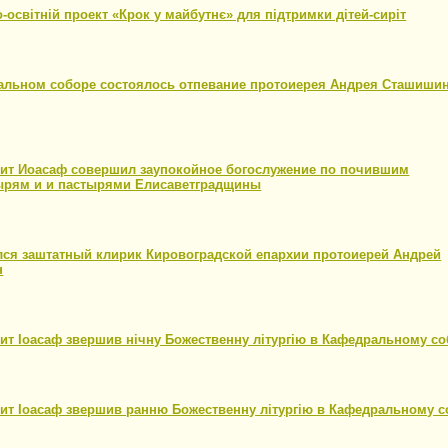
-освітній проект «Крок у майбутнє» для підтримки дітей-сиріт
1
альном соборе состоялось отпевание протоиерея Андрея Сташиши
1
ит Иоасаф совершил заупокойное богослужение по почившим
ырям и и пастырями Елисаветградщины
1
лся заштатный клирик Кировоградской епархии протоиерей Андрей
н
1
т Іоасаф звершив нічну Божественну літургію в Кафедральному со
1
ит Іоасаф звершив ранню Божественну літургію в Кафедральному с
1