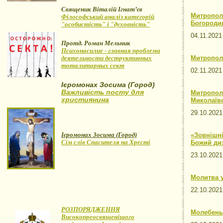
Священик Віталій Ігнат’єв
Митропол
Філософський аналіз категорій
Богороди
"особистість" і "духовність"
04.11.202
Протд. Роман Мельник
Психонасилие - главная проблема
деятельности деструктивных
Митропол
тоталитарных сект
02.11.202
Ієромонах Зосима (Город)
Важливість посту для
Митрополи
християнина
Миколаївс
29.10.20
Ієромонах Зосима (Город)
«Зовнішні
Сім слів Спасителя на Хресті
Божий ди
23.10.20
Молитва у
22.10.20
РОЗПОРЯДЖЕННЯ
Молебень 
Високопреосвященішого