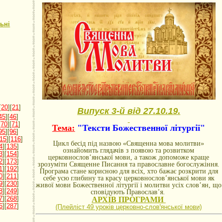
ьні
[
20
][
21
]
Випуск 3-й від 27.10.19.
45
][
46
]
[
70
][
71
]
Тема:
"Тексти Божественної літургії"
95
][
96
]
15
][
116
]
Цикл бесід під назвою «Священна мова молитви»
4
][
135
]
ознайомить глядачів з появою та розвитком
3
][
154
]
церковнослов’янської мови, а також допоможе краще
2
][
173
]
зрозуміти Священне Писання та православне богослужіння.
1
][
192
]
Програма стане корисною для всіх, хто бажає розкрити для
0
][
211
]
себе усю глибину та красу церковнослов’янської мови як
9
][
230
]
живої мови Божественної літургії і молитви усіх слов’ян, що
8
][
249
]
сповідують Православ’я.
7
][
268
]
АРХІВ ПРОГРАМИ
6
][
287
]
(Плейліст 49 уроків церковно-словꞌянської мови)