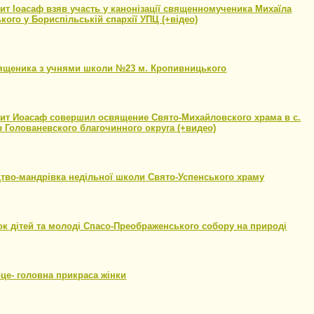
т Іоасаф взяв участь у канонізації священномученика Михаїла
кого у Бориспільській єпархії УПЦ (+відео)
1
вященика з учнями школи №23 м. Кропивницького
1
ит Иоасаф совершил освящение Свято-Михайловского храма в с.
Голованевского благочинного округа (+видео)
1
тво-мандрівка недільної школи Свято-Успенського храму
1
к дітей та молоді Спасо-Преображенського собору на природі
1
це- головна прикраса жінки
1