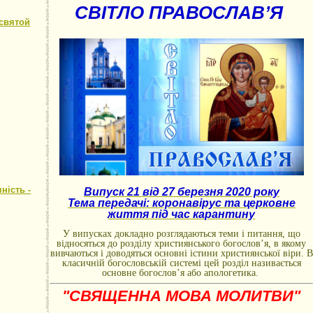
СВІТЛО ПРАВОСЛАВ’Я
святой
ність -
Випуск 21 від 27 березня 2020 року
Тема передачі: коронавірус та церковне
життя під час карантину
У випусках докладно розглядаються теми і питання, що
відносяться до розділу християнського богослов’я, в якому
вивчаються і доводяться основні істини християнської віри. В
класичній богословській системі цей розділ називається
основне богослов’я або апологетика.
"СВЯЩЕННА МОВА МОЛИТВИ"