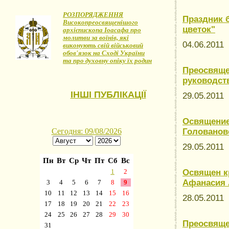
РОЗПОРЯДЖЕННЯ
Праздник 
Високопреосвященішого
цветок"
архієпископа Іоасафа про
молитви за воїнів, які
04.06.2011
виконують свій військовий
обов'язок на Сході України
та про духовну опіку їх родин
Преосвяще
руководст
ІНШІ ПУБЛІКАЦІЇ
29.05.2011
Освящение
Голованов
29.05.2011
Освящен кр
Афанасия 
28.05.2011
Преосвяще