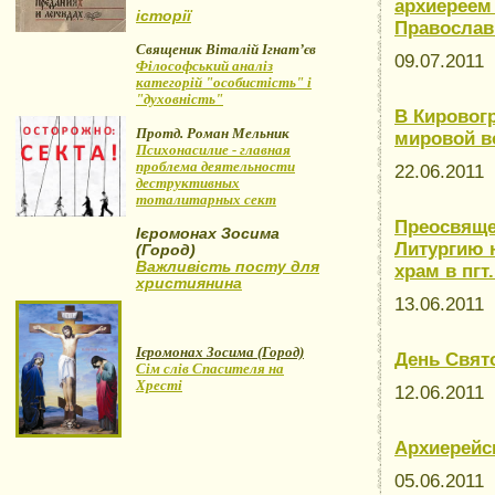
архиереем
історії
Православ
Священик Віталій Ігнат’єв
09.07.2011
Філософський аналіз
категорій "особистість" і
"духовність"
В Кировог
Протд. Роман Мельник
мировой в
Психонасилие - главная
проблема деятельности
22.06.2011
деструктивных
тоталитарных сект
Преосвяще
Ієромонах Зосима
Литургию 
(Город)
Важливість посту для
храм в пгт
християнина
13.06.2011
Ієромонах Зосима (Город)
День Свят
Сім слів Спасителя на
Хресті
12.06.2011
Архиерейс
05.06.2011