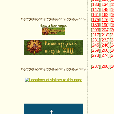
[
133
][
134
][
1
[
147
][
148
][
1
[
161
][
162
][
1
[
175
][
176
][
1
[
189
][
190
][
1
Наши баннера:
[
203
][
204
][
2
[
217
][
218
][
2
[
231
][
232
][
2
[
245
][
246
][
2
[
259
][
260
][
2
[
273
][
274
][
2
[
287
][
288
][
2