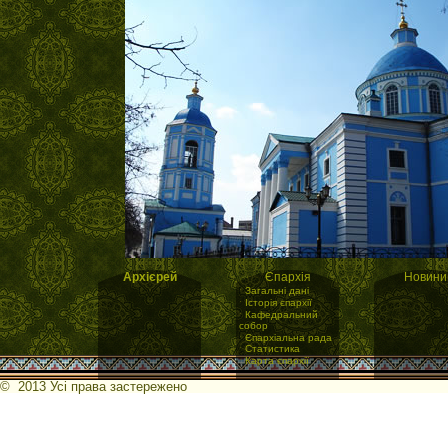
Архієрей
Єпархія
Новини
·
Загальні дані
·
Історія єпархії
·
Кафедральний
собор
·
Єпархіальна рада
·
Статистика
·
Карта єпархії
© 2013 Усі права застережено