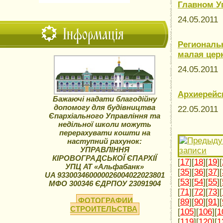
Главном У
24.05.2011
Інформація
Региональ
малая цер
24.05.2011
Архиерейс
Бажаючі надати благодійну
допомогу для будівництва
22.05.2011
Єпархіального Управління та
недільної школи можуть
перерахувати кошти на
наступний рахунок:
УПРАВЛІННЯ
КІРОВОГРАДСЬКОЇ ЄПАРХІЇ
[
17
][
18
][
19
][
УПЦ АТ «Альфабанк»
[
35
][
36
][
37
][
UA 933003460000026004022023801
[
53
][
54
][
55
][
МФО 300346 ЄДРПОУ 23091904
[
71
][
72
][
73
][
ФОТОГРАФИИ
[
89
][
90
][
91
][
СТРОИТЕЛЬСТВА
[
105
][
106
][
1
[
119
][
120
][
1