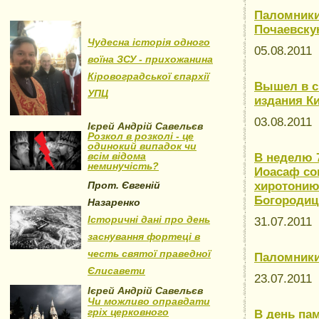
Паломники
Почаевску
Чудесна історія одного
05.08.2011
воїна ЗСУ - прихожанина
Кіровоградської єпархії
Вышел в с
УПЦ
издания К
03.08.2011
Ієрей Андрій Савельєв
Розкол в розколі - це
одинокий випадок чи
всім відома
В неделю 
неминучість?
Иоасаф со
Прот. Євгеній
хиротонию
Богороди
Назаренко
Історичні дані про день
31.07.2011
заснування фортеці в
честь святої праведної
Паломники
Єлисавети
23.07.2011
Ієрей Андрій Савельєв
Чи можливо оправдати
гріх церковного
В день па