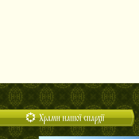
Храми нашої єпархії