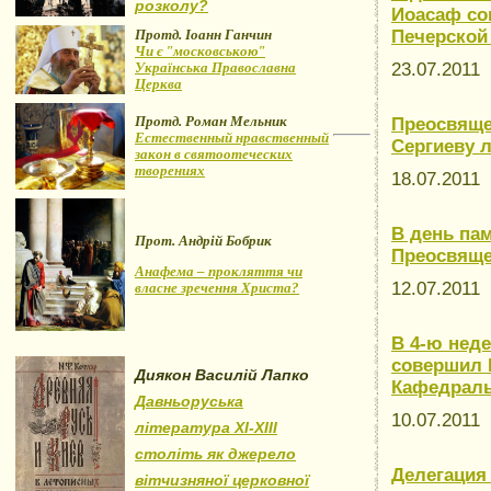
розколу?
Иоасаф со
Протд. Іоанн Ганчин
Печерской
Чи є "московською"
Українська Православна
23.07.2011
Церква
Протд. Роман Мельник
Преосвяще
Естественный нравственный
Сергиеву 
закон в святоотеческих
творениях
18.07.2011
В день па
Прот. Андрій Бобрик
Преосвяще
Анафема – прокляття чи
12.07.2011
власне зречення Христа?
В 4-ю нед
совершил 
Диякон Василій Лапко
Кафедраль
Давньоруська
10.07.2011
література XI-XIII
століть як джерело
Делегация
вітчизняної церковної