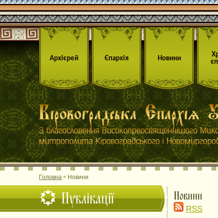
Х
Архієрей
Єпархія
Новини
єп
Головна
Новини
Публікації
Новини
RSS