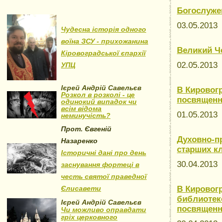
Богослуже
03.05.201
Чудесна історія одного
воїна ЗСУ - прихожанина
Великий Ч
Кіровоградської єпархії
02.05.201
УПЦ
Ієрей Андрій Савельєв
В Кировог
Розкол в розколі - це
посвященн
одинокий випадок чи
всім відома
01.05.201
неминучість?
Прот. Євгеній
Духовно-п
Назаренко
старших кл
Історичні дані про день
30.04.201
заснування фортеці в
честь святої праведної
Єлисавети
В Кировог
библиотеке
Ієрей Андрій Савельєв
посвященн
Чи можливо оправдати
гріх церковного