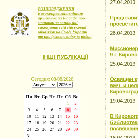
27.04.201
РОЗПОРЯДЖЕННЯ
Високопреосвященішого
Представи
архієпископа Іоасафа про
молитви за воїнів, які
просветит
виконують свій військовий
обов'язок на Сході України
26.04.201
та про духовну опіку їх родин
Миссионер
9 г. Киров
ІНШІ ПУБЛІКАЦІЇ
25.04.201
Освящен ку
вмч. и це
Кировогра
19.04.201
В Кировог
библиотеке
посвященн
18.04.201