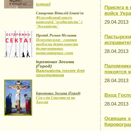
історії
Присяга в
войск Укр
Священик Віталій Ігнат’єв
Філософський аналіз
29.04.201
категорій "особистість" і
"духовність"
Протд. Роман Мельник
Пастырски
Психонасилие - главная
исправите
проблема деятельности
деструктивных
28.04.201
тоталитарных сект
Ієромонах Зосима
Паломники 
(Город)
Важливість посту для
покоятся 
християнина
28.04.201
Ієромонах Зосима (Город)
Вход Госп
Сім слів Спасителя на
Хресті
28.04.201
Освящен хр
Кировогра