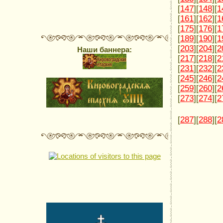
[
147
][
148
][
1
[
161
][
162
][
1
[
175
][
176
][
1
[
189
][
190
][
1
[
203
][
204
][
2
Наши баннера:
[
217
][
218
][
2
[
231
][
232
][
2
[
245
][
246
][
2
[
259
][
260
][
2
[
273
][
274
][
2
[
287
][
288
][
2