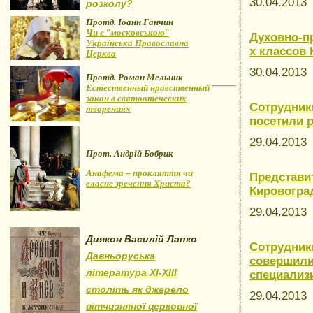
30.04.201
розколу?
Протд. Іоанн Ганчин
Чи є "московською"
Духовно-пр
Українська Православна
х классов
Церква
30.04.201
Протд. Роман Мельник
Естественный нравственный
закон в святоотеческих
Сотрудник
творениях
посетили 
29.04.201
Прот. Андрій Бобрик
Анафема – прокляття чи
Представи
власне зречення Христа?
Кировогра
29.04.201
Диякон Василій Лапко
Сотрудник
Давньоруська
совершили
література XI-XIII
специализ
століть як джерело
29.04.201
вітчизняної церковної