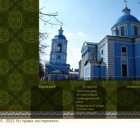
Архієрей
Єпархія
Новини
·
Загальні дані
·
Історія єпархії
·
Кафедральний
собор
·
Єпархіальна рада
·
Статистика
·
Карта єпархії
© 2013 Усі права застережено