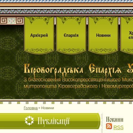
Х
Архієрей
Єпархія
Новини
єп
Головна
Новини
Публікації
Новини
RSS