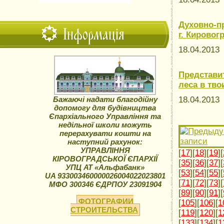
Духовно-п
Інформація
г. Кировог
18.04.201
Представи
леса в тво
Бажаючі надати благодійну
18.04.201
допомогу для будівництва
Єпархіального Управління та
недільної школи можуть
перерахувати кошти на
наступний рахунок:
УПРАВЛІННЯ
[
17
][
18
][
19
][
КІРОВОГРАДСЬКОЇ ЄПАРХІЇ
[
35
][
36
][
37
][
УПЦ АТ «Альфабанк»
[
53
][
54
][
55
][
UA 933003460000026004022023801
[
71
][
72
][
73
][
МФО 300346 ЄДРПОУ 23091904
[
89
][
90
][
91
][
ФОТОГРАФИИ
[
105
][
106
][
1
СТРОИТЕЛЬСТВА
[
119
][
120
][
1
[
133
][
134
][
1