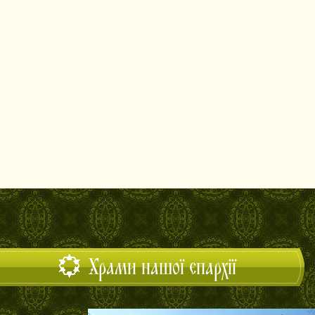
Храми нашої єпархії