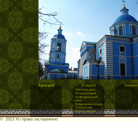
Архієрей
Єпархія
Новини
·
Загальні дані
·
Історія єпархії
·
Кафедральний
собор
·
Єпархіальна рада
·
Статистика
·
Карта єпархії
© 2013 Усі права застережено