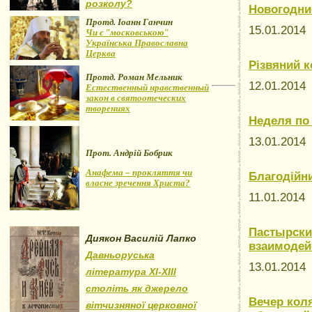
розколу?
Новогодни
Протд. Іоанн Ганчин
15.01.201
Чи є "московською"
Українська Православна
Церква
Різвяний к
Протд. Роман Мельник
12.01.201
Естественный нравственный
закон в святоотеческих
творениях
Неделя по
13.01.201
Прот. Андрій Бобрик
Анафема – прокляття чи
Благодійни
власне зречення Христа?
11.01.2014
Пастырски
Диякон Василій Лапко
взаимодей
Давньоруська
13.01.201
література XI-XIII
століть як джерело
Вечер коля
вітчизняної церковної