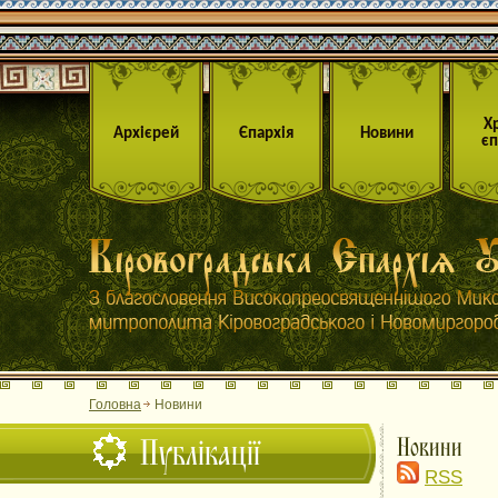
Х
Архієрей
Єпархія
Новини
єп
Головна
Новини
Публікації
Новини
RSS