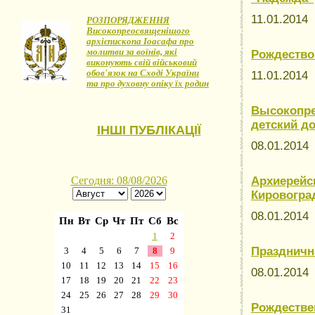
11.01.2014
РОЗПОРЯДЖЕННЯ
Високопреосвященішого
архієпископа Іоасафа про
молитви за воїнів, які
Рождество
виконують свій військовий
обов'язок на Сході України
11.01.2014
та про духовну опіку їх родин
Высокопре
детский д
ІНШІ ПУБЛІКАЦІЇ
08.01.201
Архиерейс
Кировогра
08.01.201
Праздничн
08.01.201
Рождестве