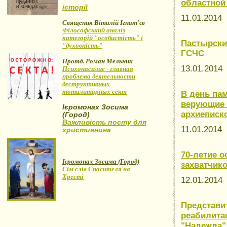
областной
історії
11.01.2014
Священик Віталій Ігнат’єв
Філософський аналіз
категорій "особистість" і
Пастырски
"духовність"
ГСЧС
Протд. Роман Мельник
13.01.201
Психонасилие - главная
проблема деятельности
деструктивных
тоталитарных сект
В день па
верующие 
Ієромонах Зосима
архиеписк
(Город)
Важливість посту для
11.01.2014
християнина
70-летие 
Ієромонах Зосима (Город)
захватчик
Сім слів Спасителя на
Хресті
12.01.201
Представи
реабилита
"Надежда"