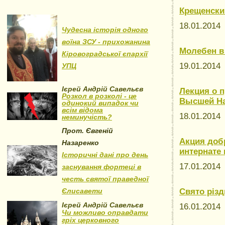
Крещенски
18.01.201
Чудесна історія одного
воїна ЗСУ - прихожанина
Молебен в
Кіровоградської єпархії
19.01.201
УПЦ
Ієрей Андрій Савельєв
Лекция о 
Розкол в розколі - це
Высшей Н
одинокий випадок чи
всім відома
18.01.201
неминучість?
Прот. Євгеній
Акция доб
Назаренко
интернате 
Історичні дані про день
17.01.201
заснування фортеці в
честь святої праведної
Єлисавети
Свято різ
Ієрей Андрій Савельєв
16.01.201
Чи можливо оправдати
гріх церковного