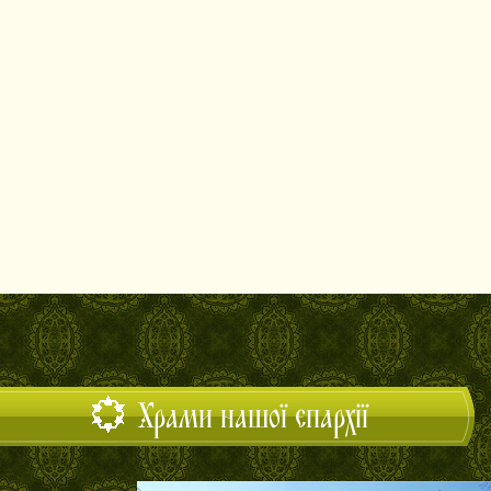
Храми нашої єпархії