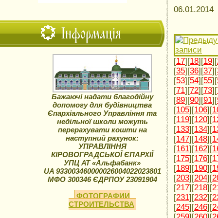
06.01.201
Інформація
[
17
][
18
][
19
][
[
35
][
36
][
37
][
[
53
][
54
][
55
][
[
71
][
72
][
73
][
Бажаючі надати благодійну
[
89
][
90
][
91
][
допомогу для будівництва
[
105
][
106
][
1
Єпархіального Управління та
[
119
][
120
][
1
недільної школи можуть
[
133
][
134
][
1
перерахувати кошти на
наступний рахунок:
[
147
][
148
][
1
УПРАВЛІННЯ
[
161
][
162
][
1
КІРОВОГРАДСЬКОЇ ЄПАРХІЇ
[
175
][
176
][
1
УПЦ АТ «Альфабанк»
[
189
][
190
][
1
UA 933003460000026004022023801
[
203
][
204
][
2
МФО 300346 ЄДРПОУ 23091904
[
217
][
218
][
2
ФОТОГРАФИИ
[
231
][
232
][
2
СТРОИТЕЛЬСТВА
[
245
][
246
][
2
[
259
][
260
][
2