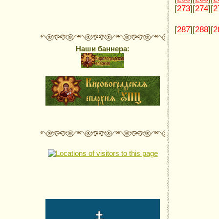
[
273
][
274
][
2
[
287
][
288
][
2
Наши баннера: