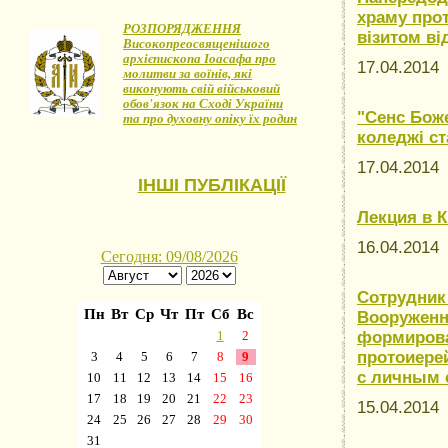
храму прот
РОЗПОРЯДЖЕННЯ
візитом ві
Високопреосвященішого
архієпископа Іоасафа про
17.04.201
молитви за воїнів, які
виконують свій військовий
обов'язок на Сході України
"Сенс Боже
та про духовну опіку їх родин
коледжі ст
17.04.201
ІНШІ ПУБЛІКАЦІЇ
Лекция в 
16.04.201
Сотрудник
Вооруженн
формирова
протоиере
с личным 
15.04.201