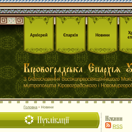
Х
Архієрей
Єпархія
Новини
єп
Головна
Новини
Публікації
Новини
RSS