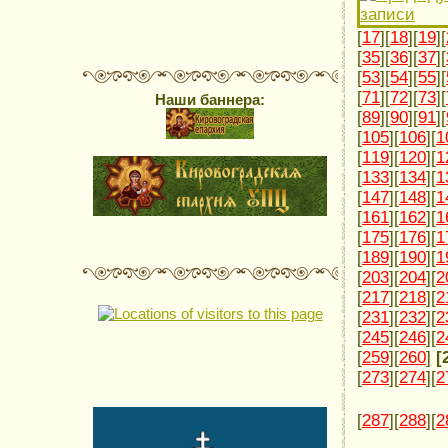
[
17
][
18
][
19
][
[
35
][
36
][
37
][
[
53
][
54
][
55
][
[
71
][
72
][
73
][
Наши баннера:
[
89
][
90
][
91
][
[
105
][
106
][
1
[
119
][
120
][
1
[
133
][
134
][
1
[
147
][
148
][
1
[
161
][
162
][
1
[
175
][
176
][
1
[
189
][
190
][
1
[
203
][
204
][
2
[
217
][
218
][
2
[
231
][
232
][
2
[
245
][
246
][
2
[
259
][
260
]
[
[
273
][
274
][
2
[
287
][
288
][
2