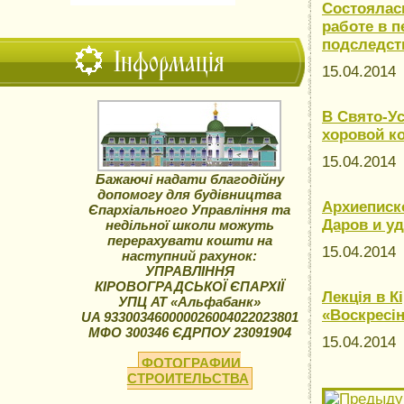
Состоялас
работе в 
подследст
Інформація
15.04.201
В Свято-У
хоровой к
15.04.201
Бажаючі надати благодійну
допомогу для будівництва
Архиеписк
Єпархіального Управління та
Даров и у
недільної школи можуть
перерахувати кошти на
15.04.201
наступний рахунок:
УПРАВЛІННЯ
КІРОВОГРАДСЬКОЇ ЄПАРХІЇ
Лекція в К
УПЦ АТ «Альфабанк»
«Воскресі
UA 933003460000026004022023801
МФО 300346 ЄДРПОУ 23091904
15.04.201
ФОТОГРАФИИ
СТРОИТЕЛЬСТВА