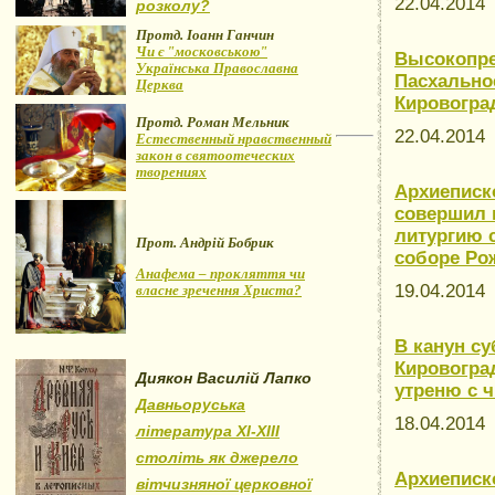
22.04.201
розколу?
Протд. Іоанн Ганчин
Чи є "московською"
Высокопре
Українська Православна
Пасхально
Церква
Кировогра
Протд. Роман Мельник
22.04.201
Естественный нравственный
закон в святоотеческих
творениях
Архиеписк
совершил 
литургию 
Прот. Андрій Бобрик
соборе Ро
Анафема – прокляття чи
19.04.201
власне зречення Христа?
В канун с
Кировогра
Диякон Василій Лапко
утреню с 
Давньоруська
18.04.201
література XI-XIII
століть як джерело
Архиеписк
вітчизняної церковної