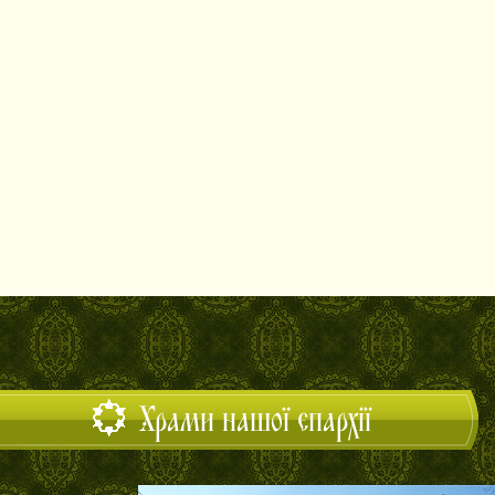
Храми нашої єпархії