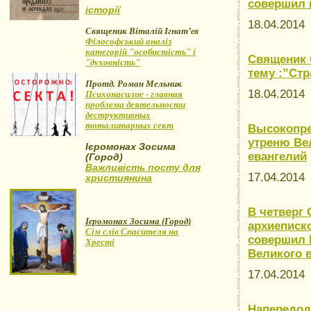
совершил 
історії
18.04.201
Священик Віталій Ігнат’єв
Філософський аналіз
категорій "особистість" і
Священик С
"духовність"
тему :”Стр
Протд. Роман Мельник
18.04.201
Психонасилие - главная
проблема деятельности
деструктивных
тоталитарных сект
Высокопре
утреню Ве
Ієромонах Зосима
евангелий
(Город)
Важливість посту для
17.04.201
християнина
В четверг
Ієромонах Зосима (Город)
архиеписк
Сім слів Спасителя на
совершил 
Хресті
Великого 
17.04.201
Напередод