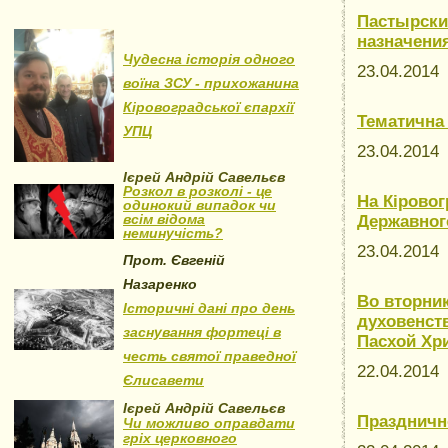
Пастырский
назначени
Чудесна історія одного
23.04.201
воїна ЗСУ - прихожанина
Кіровоградської єпархії
Тематична
УПЦ
23.04.201
Ієрей Андрій Савельєв
Розкол в розколі - це
На Кіровог
одинокий випадок чи
всім відома
Державног
неминучість?
23.04.201
Прот. Євгеній
Назаренко
Во вторни
Історичні дані про день
духовенст
заснування фортеці в
Пасхой Хр
честь святої праведної
22.04.201
Єлисавети
Ієрей Андрій Савельєв
Праздничн
Чи можливо оправдати
гріх церковного