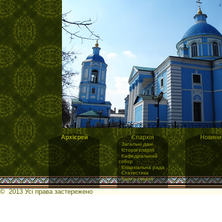
Архієрей
Єпархія
Новини
·
Загальні дані
·
Історія єпархії
·
Кафедральний
собор
·
Єпархіальна рада
·
Статистика
·
Карта єпархії
© 2013 Усі права застережено