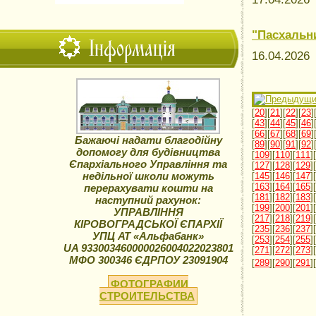
"Пасхальни
Інформація
16.04.202
[
20
][
21
][
22
][
23
]
[
43
][
44
][
45
][
46
]
[
66
][
67
][
68
][
69
]
Бажаючі надати благодійну
[
89
][
90
][
91
][
92
]
допомогу для будівництва
[
109
][
110
][
111
][
Єпархіального Управління та
[
127
][
128
][
129
][
недільної школи можуть
[
145
][
146
][
147
][
[
163
][
164
][
165
][
перерахувати кошти на
[
181
][
182
][
183
][
наступний рахунок:
[
199
][
200
][
201
][
УПРАВЛІННЯ
[
217
][
218
][
219
][
КІРОВОГРАДСЬКОЇ ЄПАРХІЇ
[
235
][
236
][
237
][
УПЦ АТ «Альфабанк»
[
253
][
254
][
255
][
UA 933003460000026004022023801
[
271
][
272
][
273
][
МФО 300346 ЄДРПОУ 23091904
[
289
][
290
][
291
][
ФОТОГРАФИИ
СТРОИТЕЛЬСТВА