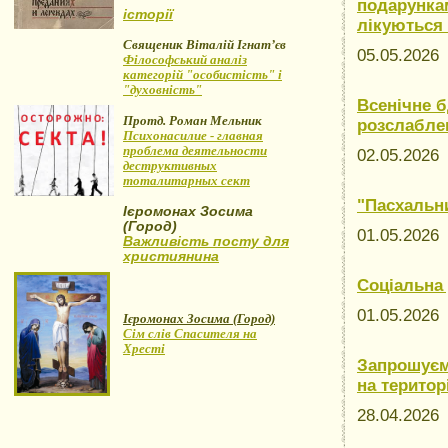
подарункам
історії
лікуються 
Священик Віталій Ігнат’єв
05.05.202
Філософський аналіз
категорій "особистість" і
"духовність"
Всенічне б
Протд. Роман Мельник
розслабле
Психонасилие - главная
проблема деятельности
02.05.202
деструктивных
тоталитарных сект
"Пасхальн
Ієромонах Зосима
(Город)
01.05.202
Важливість посту для
християнина
Соціальна
01.05.202
Ієромонах Зосима (Город)
Сім слів Спасителя на
Хресті
Запрошуєм
на територ
28.04.202