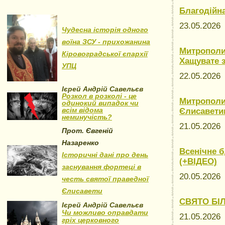
Благодійна
23.05.202
Чудесна історія одного
воїна ЗСУ - прихожанина
Митрополи
Кіровоградської єпархії
Хащувате з
УПЦ
22.05.202
Ієрей Андрій Савельєв
Розкол в розколі - це
Митрополи
одинокий випадок чи
всім відома
Єлисавети
неминучість?
21.05.202
Прот. Євгеній
Назаренко
Всенічне б
Історичні дані про день
(+ВІДЕО)
заснування фортеці в
20.05.202
честь святої праведної
Єлисавети
СВЯТО БІЛ
Ієрей Андрій Савельєв
Чи можливо оправдати
21.05.202
гріх церковного