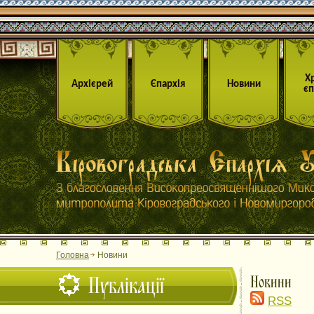
Х
Архієрей
Єпархія
Новини
єп
Головна
Новини
Публікації
Новини
RSS