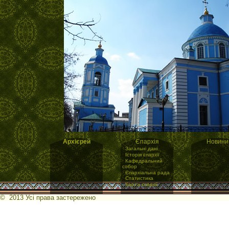
Архієрей
Єпархія
Новини
·
Загальні дані
·
Історія єпархії
·
Кафедральний
собор
·
Єпархіальна рада
·
Статистика
·
Карта єпархії
© 2013 Усі права застережено