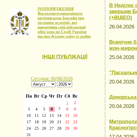
В Неділю 
РОЗПОРЯДЖЕННЯ
звершив Б
Високопреосвященішого
(+ВІДЕО)
архієпископа Іоасафа про
молитви за воїнів, які
26.04.202
виконують свій військовий
обов'язок на Сході України
та про духовну опіку їх родин
Всенічне б
жон-мирон
ІНШІ ПУБЛІКАЦІЇ
25.04.202
"Пасхальн
20.04.202
Донорська
20.04.202
Митрополи
Красногірс
17.04.202