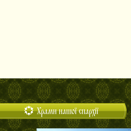
Храми нашої єпархії