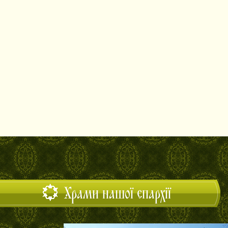
Храми нашої єпархії