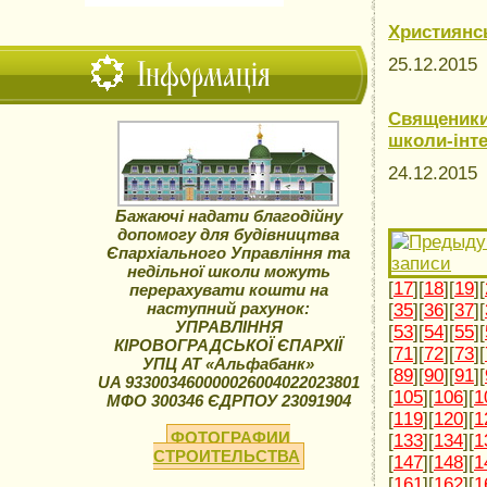
Християнс
Інформація
25.12.201
Священики
школи-інт
24.12.201
Бажаючі надати благодійну
допомогу для будівництва
Єпархіального Управління та
недільної школи можуть
[
17
][
18
][
19
][
перерахувати кошти на
наступний рахунок:
[
35
][
36
][
37
][
УПРАВЛІННЯ
[
53
][
54
][
55
][
КІРОВОГРАДСЬКОЇ ЄПАРХІЇ
[
71
][
72
][
73
][
УПЦ АТ «Альфабанк»
[
89
][
90
][
91
][
UA 933003460000026004022023801
[
105
][
106
][
1
МФО 300346 ЄДРПОУ 23091904
[
119
][
120
][
1
ФОТОГРАФИИ
[
133
][
134
][
1
СТРОИТЕЛЬСТВА
[
147
][
148
][
1
[
161
][
162
][
1