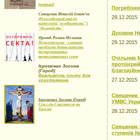
історії
Погребінн
Священик Віталій Ігнат’єв
29.12.201
Філософський аналіз
категорій "особистість" і
"духовність"
Духовне Н
Протд. Роман Мельник
29.12.201
Психонасилие - главная
проблема деятельности
деструктивных
тоталитарных сект
Очільник М
протоієрей
Ієромонах Зосима
благодійн
(Город)
Важливість посту для
27.12.201
християнина
Священик з
Ієромонах Зосима (Город)
УМВС Украї
Сім слів Спасителя на
Хресті
28.12.201
Священик І
ступенів №