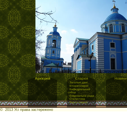
Архієрей
Єпархія
Новини
·
Загальні дані
·
Історія єпархії
·
Кафедральний
собор
·
Єпархіальна рада
·
Статистика
·
Карта єпархії
© 2013 Усі права застережено