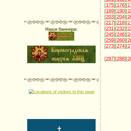
[
175
][
176
][
1
[
189
][
190
][
1
[
203
][
204
][
2
[
217
][
218
][
2
[
231
][
232
][
2
Наши баннера:
[
245
][
246
][
2
[
259
][
260
][
2
[
273
][
274
][
2
[
287
][
288
][
2