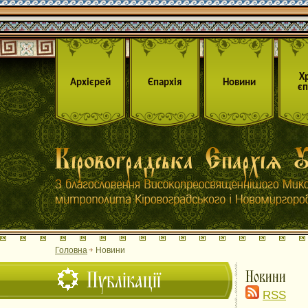
Х
Архієрей
Єпархія
Новини
єп
Головна
Новини
Публікації
Новини
RSS