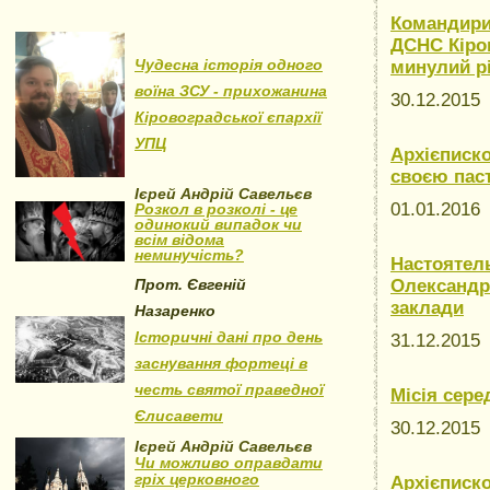
Командири 
ДСНС Кіро
Чудесна історія одного
минулий р
воїна ЗСУ - прихожанина
30.12.201
Кіровоградської єпархії
УПЦ
Архієписко
своєю паст
Ієрей Андрій Савельєв
01.01.201
Розкол в розколі - це
одинокий випадок чи
всім відома
неминучість?
Настоятель
Прот. Євгеній
Олександр 
заклади
Назаренко
Історичні дані про день
31.12.201
заснування фортеці в
честь святої праведної
Місія сер
Єлисавети
30.12.201
Ієрей Андрій Савельєв
Чи можливо оправдати
гріх церковного
Архієписко