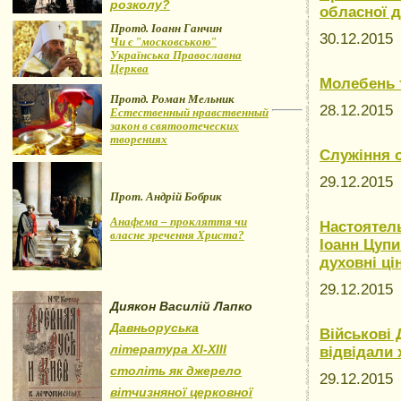
розколу?
обласної д
Протд. Іоанн Ганчин
30.12.201
Чи є "московською"
Українська Православна
Церква
Молебень т
Протд. Роман Мельник
28.12.201
Естественный нравственный
закон в святоотеческих
творениях
Служіння 
29.12.201
Прот. Андрій Бобрик
Анафема – прокляття чи
Настоятел
власне зречення Христа?
Іоанн Цупи
духовні ці
29.12.201
Диякон Василій Лапко
Давньоруська
Військові
література XI-XIII
відвідали
століть як джерело
29.12.201
вітчизняної церковної