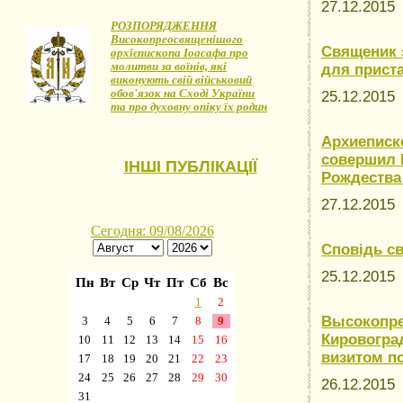
27.12.201
РОЗПОРЯДЖЕННЯ
Високопреосвященішого
Священик з
архієпископа Іоасафа про
молитви за воїнів, які
для приста
виконують свій військовий
обов'язок на Сході України
25.12.201
та про духовну опіку їх родин
Архиеписк
совершил 
ІНШІ ПУБЛІКАЦІЇ
Рождества
27.12.201
Сповідь с
25.12.201
Высокопре
Кировогра
визитом п
26.12.201