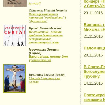
Концерт «П
історії
у Свято-Ус
Священик Віталій Ігнат’єв
23.11.2016
Філософський аналіз
категорій "особистість" і
"духовність"
Виставка т
Протд. Роман Мельник
Михаїла «Н
Психонасилие - главная
проблема деятельности
21.11.2016
деструктивных
тоталитарных сект
Паломницт
Ієромонах Зосима
(Город)
20.11.2016
Важливість посту для
християнина
В Свято-П
богослуже
Ієромонах Зосима (Город)
Трубину
Сім слів Спасителя на
Хресті
14.11.2016
Протоиере
гимназии 