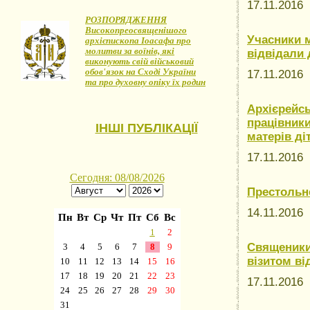
17.11.2016
РОЗПОРЯДЖЕННЯ
Високопреосвященішого
Учасники 
архієпископа Іоасафа про
молитви за воїнів, які
відвідали 
виконують свій військовий
обов'язок на Сході України
17.11.2016
та про духовну опіку їх родин
Архієрейсь
працівники
ІНШІ ПУБЛІКАЦІЇ
матерів ді
17.11.2016
Престольн
14.11.2016
Священики
візитом ві
17.11.2016