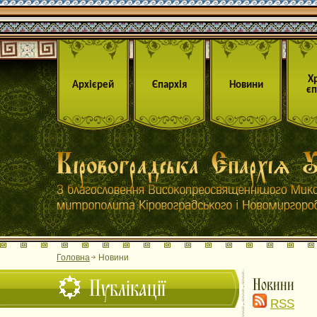
Х
Архієрей
Єпархія
Новини
єп
Головна
Новини
Публікації
Новини
RSS