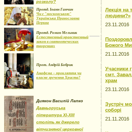
розколу?
Протд. Іоанн Ганчин
Лекція на 
Чи є "московською"
людини?»
Українська Православна
Церква
23.11.2016
Протд. Роман Мельник
Естественный нравственный
Поздоровле
закон в святоотеческих
Божого Ми
творениях
21.11.2016
Прот. Андрій Бобрик
Учасники г
Анафема – прокляття чи
смт. Завал
власне зречення Христа?
храм
23.11.2016
Диякон Василій Лапко
Зустріч м
Давньоруська
соборі
література XI-XIII
21.11.2016
століть як джерело
вітчизняної церковної