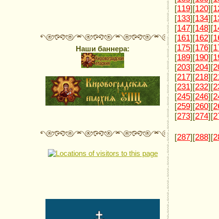
[
119
][
120
][
1
[
133
][
134
][
1
[
147
][
148
][
1
[
161
][
162
][
1
[
175
][
176
][
1
Наши баннера:
[
189
][
190
][
1
[
203
][
204
][
2
[
217
][
218
][
2
[
231
][
232
][
2
[
245
][
246
][
2
[
259
][
260
][
2
[
273
][
274
][
2
[
287
][
288
][
2