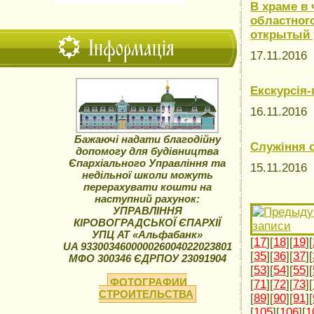
В храме в
областног
открытый 
Інформація
17.11.2016
Екскурсія
16.11.2016
Бажаючі надати благодійну
Служіння 
допомогу для будівництва
Єпархіального Управління та
15.11.2016
недільної школи можуть
перерахувати кошти на
наступний рахунок:
УПРАВЛІННЯ
КІРОВОГРАДСЬКОЇ ЄПАРХІЇ
УПЦ АТ «Альфабанк»
[
17
][
18
][
19
][
UA 933003460000026004022023801
[
35
][
36
][
37
][
МФО 300346 ЄДРПОУ 23091904
[
53
][
54
][
55
][
ФОТОГРАФИИ
[
71
][
72
][
73
][
СТРОИТЕЛЬСТВА
[
89
][
90
][
91
][
[
105
][
106
][
1