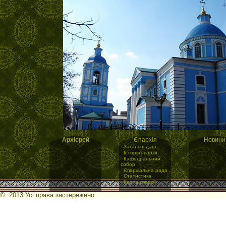
Архієрей
Єпархія
Новини
·
Загальні дані
·
Історія єпархії
·
Кафедральний
собор
·
Єпархіальна рада
·
Статистика
·
Карта єпархії
© 2013 Усі права застережено