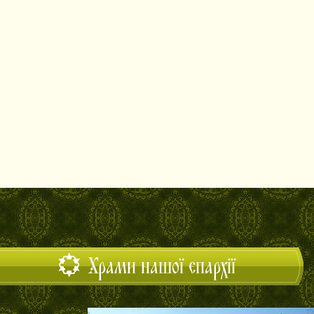
Храми нашої єпархії