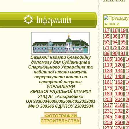
Інформація
[
17
][
18
][
19
][
[
35
][
36
][
37
][
[
53
][
54
][
55
][
[
71
][
72
][
73
][
[
89
][
90
][
91
][
Бажаючі надати благодійну
[
105
][
106
][
1
допомогу для будівництва
[
119
][
120
][
1
Єпархіального Управління та
[
133
][
134
][
1
недільної школи можуть
[
147
][
148
][
1
перерахувати кошти на
наступний рахунок:
[
161
][
162
][
1
УПРАВЛІННЯ
[
175
][
176
][
1
КІРОВОГРАДСЬКОЇ ЄПАРХІЇ
[
189
][
190
][
1
УПЦ АТ «Альфабанк»
[
203
][
204
][
2
UA 933003460000026004022023801
[
217
][
218
][
2
МФО 300346 ЄДРПОУ 23091904
[
231
][
232
][
2
ФОТОГРАФИИ
[
245
][
246
][
2
СТРОИТЕЛЬСТВА
[
259
][
260
][
2
[
273
][
274
][
2