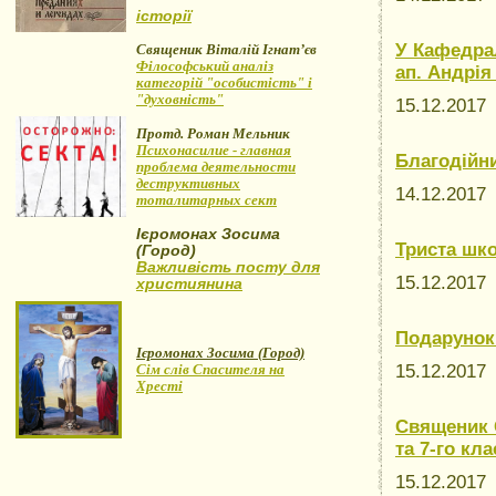
історії
У Кафедра
Священик Віталій Ігнат’єв
Філософський аналіз
ап. Андрія
категорій "особистість" і
"духовність"
15.12.201
Протд. Роман Мельник
Психонасилие - главная
Благодійн
проблема деятельности
деструктивных
14.12.201
тоталитарных сект
Ієромонах Зосима
Триста шк
(Город)
Важливість посту для
15.12.201
християнина
Подарунок
Ієромонах Зосима (Город)
Сім слів Спасителя на
15.12.201
Хресті
Священик С
та 7-го кла
15.12.201