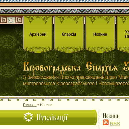
Х
Архієрей
Єпархія
Новини
єп
Головна
Новини
Публікації
Новини
RSS