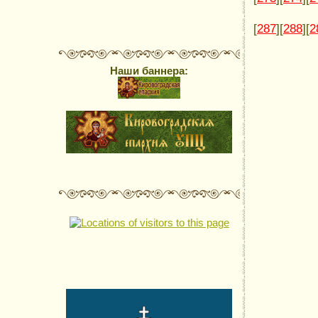
[
287
][
288
][
2
Наши баннера: