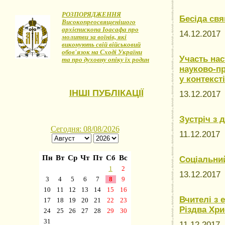
РОЗПОРЯДЖЕННЯ
Бесіда св
Високопреосвященішого
архієпископа Іоасафа про
14.12.201
молитви за воїнів, які
виконують свій військовий
обов'язок на Сході України
Участь нас
та про духовну опіку їх родин
науково-пр
у контекст
ІНШІ ПУБЛІКАЦІЇ
13.12.201
Зустріч з 
11.12.2017
Соціальни
13.12.201
Вчителі з 
Різдва Хри
11.12.2017