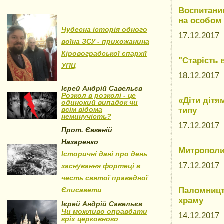
Воспитани
на особом
Чудесна історія одного
17.12.201
воїна ЗСУ - прихожанина
Кіровоградської єпархії
"Старість 
УПЦ
18.12.201
Ієрей Андрій Савельєв
Розкол в розколі - це
«Діти дітя
одинокий випадок чи
всім відома
типу
неминучість?
17.12.201
Прот. Євгеній
Назаренко
Митрополи
Історичні дані про день
17.12.201
заснування фортеці в
честь святої праведної
Єлисавети
Паломницт
храму
Ієрей Андрій Савельєв
Чи можливо оправдати
14.12.201
гріх церковного