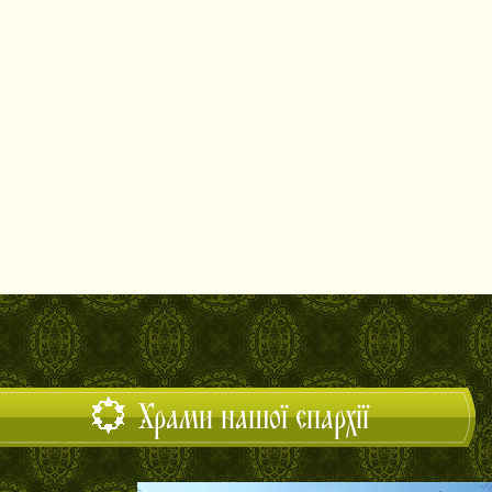
Храми нашої єпархії