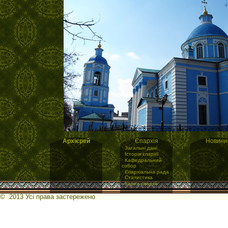
Архієрей
Єпархія
Новини
·
Загальні дані
·
Історія єпархії
·
Кафедральний
собор
·
Єпархіальна рада
·
Статистика
·
Карта єпархії
© 2013 Усі права застережено