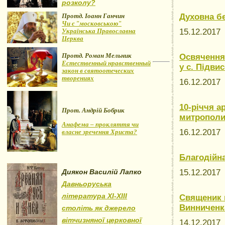
розколу?
Протд. Іоанн Ганчин
Духовна б
Чи є "московською"
Українська Православна
15.12.201
Церква
Протд. Роман Мельник
Освячення
Естественный нравственный
у с. Підви
закон в святоотеческих
творениях
16.12.201
10-річчя а
Прот. Андрій Бобрик
митрополи
Анафема – прокляття чи
16.12.201
власне зречення Христа?
Благодійна
Диякон Василій Лапко
15.12.201
Давньоруська
література XI-XIII
Священик 
Винниченк
століть як джерело
вітчизняної церковної
14.12.201