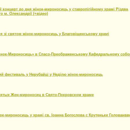
 концерт до дня жінок-мироносиць у ставропігійному храмі Різдва
о м. Олександрії (+відео)
18
я зі святом жінок-мироносиць у Благовіщенському храмі
18
інок-Мироносиць» в Спасо-Преображенському Кафедральному собо
18
ий фестиваль у Нерубайці у Неділю жінок-мироносиць
18
вятых Жен-мироносиц в Свято-Покровском храме
18
ок-мироносиць у храмі св. Іоанна Богослова с Крутеньке Голованвв
18