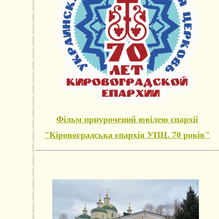
Фільм приурочений ювілею єпархії
"Кіровоградська єпархія УПЦ. 70 років"