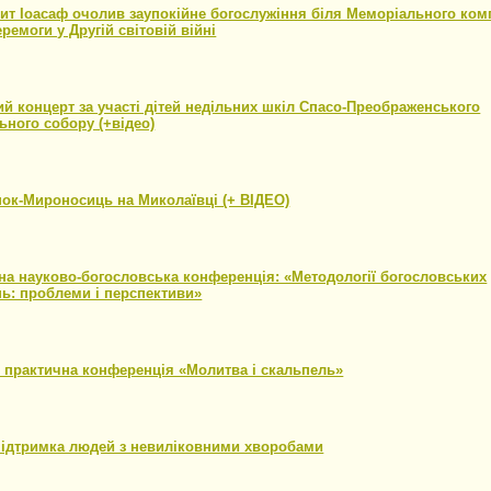
ит Іоасаф очолив заупокійне богослужіння біля Меморіального ком
еремоги у Другій світовій війні
18
й концерт за участі дітей недільних шкіл Спасо-Преображенського
ного собору (+відео)
18
ок-Мироносиць на Миколаївці (+ ВІДЕО)
18
а науково-богословська конференція: «Методології богословських
ь: проблеми і перспективи»
18
 практична конференція «Молитва і скальпель»
18
підтримка людей з невиліковними хворобами
18