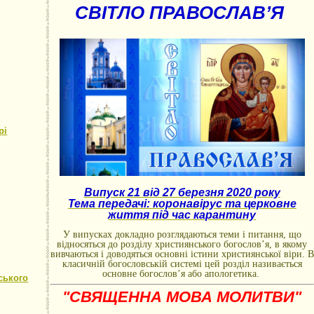
СВІТЛО ПРАВОСЛАВ’Я
рі
Випуск 21 від 27 березня 2020 року
Тема передачі: коронавірус та церковне
життя під час карантину
У випусках докладно розглядаються теми і питання, що
відносяться до розділу християнського богослов’я, в якому
вивчаються і доводяться основні істини християнської віри. В
класичній богословській системі цей розділ називається
основне богослов’я або апологетика.
ського
"СВЯЩЕННА МОВА МОЛИТВИ"