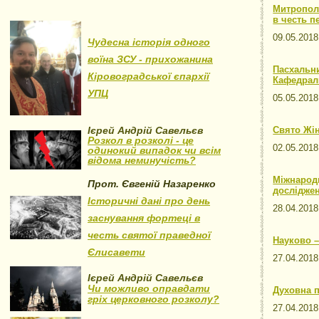
Митропол
в честь п
09.05.20
Чудесна історія одного
воїна ЗСУ - прихожанина
Пасхальни
Кіровоградської єпархії
Кафедраль
УПЦ
05.05.20
Ієрей Андрій Савельєв
Свято Жін
Розкол в розколі - це
02.05.20
одинокий випадок чи всім
відома неминучість?
Міжнародн
Прот. Євгеній Назаренко
досліджен
Історичні дані про день
28.04.20
заснування фортеці в
честь святої праведної
Науково –
Єлисавети
27.04.20
Ієрей Андрій Савельєв
Чи можливо оправдати
Духовна 
гріх церковного розколу?
27.04.20