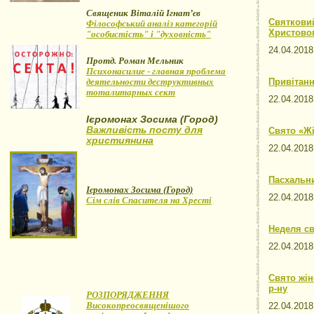
Священик Віталій Ігнат’єв
Святковий
Філософський аналіз категорій
Христовог
"особистість" і "духовність"
24.04.20
Протд. Роман Мельник
Психонасилие - главная проблема
деятельности деструктивных
Привітанн
тоталитарных сект
22.04.20
Ієромонах Зосима (Город)
Важливість посту для
Свято «Ж
християнина
22.04.20
Пасхальн
Ієромонах Зосима (Город)
22.04.20
Сім слів Спасителя на Хресті
Неделя с
22.04.20
Свято жін
р-ну
РОЗПОРЯДЖЕННЯ
Високопреосвященішого
22.04.20