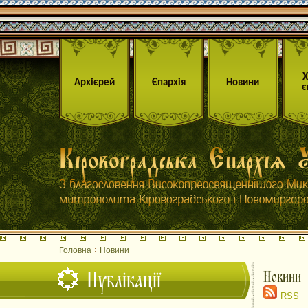
Архієрей
Єпархія
Новини
є
Головна
Новини
Публікації
Новини
RSS