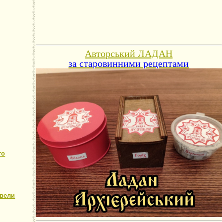
Авторський ЛАДАН
за старовинними рецептами
го
овели