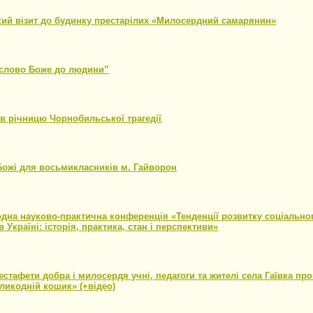
ий візит до будинку престарілих «Милосердний самарянин»
18
 слово Боже до людини”
18
в річницю Чорнобильської трагедії
18
Божі для восьмикласників м. Гайворон
18
одна науково-практична конференція «Тенденції розвитку соціально
в Україні: історія, практика, стан і перспективи»
18
естафети добра і милосердя учні, педагоги та жителі села Гаївка пр
ликодній кошик» (+відео)
18