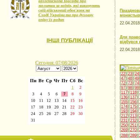
архієпископа Іоасафа про
молитви за воїнів, які виконують
свій військовий обов'язок на
Празднов
Сході України та про духовну
монастыр
опіку їх родин
22.04.20
Для прав
ІНШІ ПУБЛІКАЦІЇ
відбувся
22.04.20
[
22
][
23
][
24
[
47
][
48
][
49
[
72
][
73
][
74
[
97
][
98
][
99
[
117
][
118
][
[
136
][
137
][
[
155
][
156
][
[
174
][
175
][
[
193
][
194
][
[
212
][
213
][
[
231
][
232
][
[
250
][
251
][
[
269
][
270
][
[
288
][
289
][