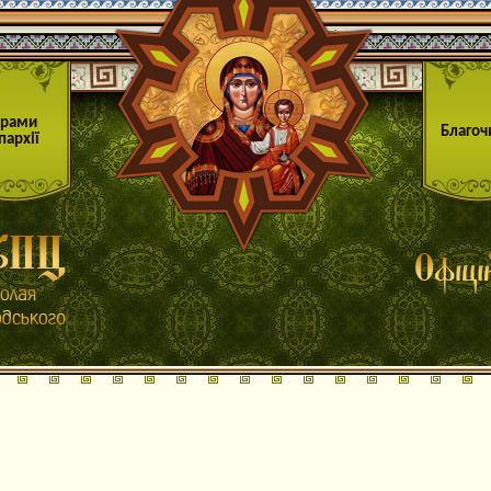
Храми
Благоч
пархії