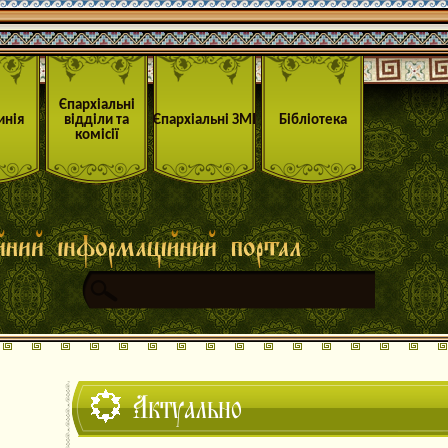
Єпархіальні
инія
відділи та
Єпархіальні ЗМІ
Бібліотека
комісії
Актуально