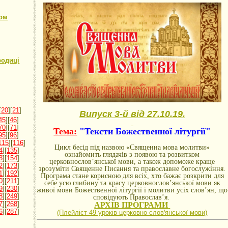
ком
родиці
[
20
][
21
]
Випуск 3-й від 27.10.19.
45
][
46
]
70
][
71
]
Тема:
"Тексти Божественної літургії"
95
][
96
]
115
][
116
]
Цикл бесід під назвою «Священна мова молитви»
4
][
135
]
ознайомить глядачів з появою та розвитком
3
][
154
]
церковнослов’янської мови, а також допоможе краще
2
][
173
]
зрозуміти Священне Писання та православне богослужіння.
1
][
192
]
Програма стане корисною для всіх, хто бажає розкрити для
0
][
211
]
себе усю глибину та красу церковнослов’янської мови як
9
][
230
]
живої мови Божественної літургії і молитви усіх слов’ян, що
8
][
249
]
сповідують Православ’я.
7
][
268
]
АРХІВ ПРОГРАМИ
6
][
287
]
(Плейліст 49 уроків церковно-словꞌянської мови)