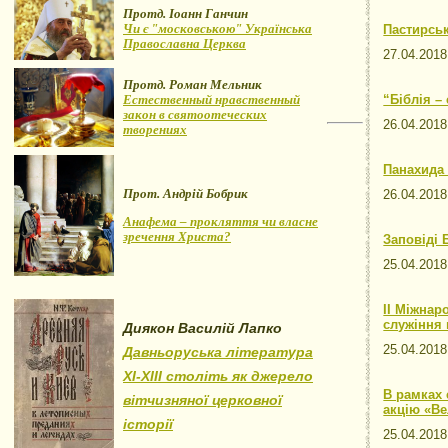
Протд. Іоанн Ганчин
Чи є "московською" Українська
Пастирськ
Православна Церква
27.04.20
Протд. Роман Мельник
Естественный нравственный
“Біблія –
закон в святоотеческих
26.04.20
творениях
Панахида 
Прот. Андрій Бобрик
26.04.20
Анафема – прокляття чи власне
зречення Христа?
Заповіді 
25.04.20
II Міжнар
служіння 
Диякон Василій Лапко
25.04.20
Давньоруська література
XI-XIII століть як джерело
В рамках 
вітчизняної церковної
акцію «Ве
історії
25.04.20